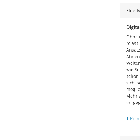
Elder
Digit
Ohne m
"class
Ansatz
Ahnenf
Weiter
wie Sc
schon 
sich, 
möglich
Mehr w
entge
1 Kom