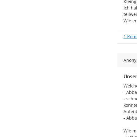
Kleing
Ich ha
teilwe
Wie er
1 Kom
Anon
Unser
Welche
- Abba
- schn
könnte
Aufent
- Abba
Wie mö