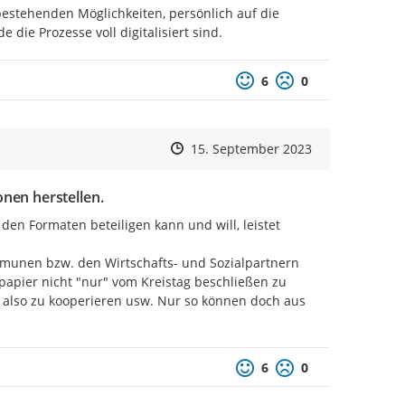
bestehenden Möglichkeiten, persönlich auf die 
die Prozesse voll digitalisiert sind.
Positive Bewertung
Negative Bewertu
6
0
Zeitpunkt des Erstellens
Zeitpunkt des Erstellens
Zur Äußerung
15. September 2023
nen herstellen.
 den Formaten beteiligen kann und will, leistet 
munen bzw. den Wirtschafts- und Sozialpartnern 
papier nicht "nur" vom Kreistag beschließen zu 
 also zu kooperieren usw. Nur so können doch aus 
Positive Bewertung
Negative Bewertu
6
0