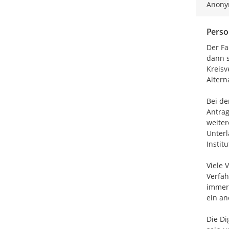
Anon
Perso
Der Fa
dann s
Kreisv
Altern
Bei de
Antrag
weiter
Unterl
Instit
Viele 
Verfah
immer 
ein an
Die Di