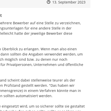
Zeitpunkt des Erstellens
Zeitpunkt des Erstellens
Zur Äußerung
13. September 2023
t
hrere Bewerber auf eine Stelle zu verzeichnen, 
unterlagen für eine andere Stelle in der 
leicht hatte der jeweilige Bewerber diese 
n Überblick zu erlangen. Wenn man also einen 
t, dann sollten die Angaben verwendet werden, um 
ch möglich sind bzw. zu denen nur noch 
für Privatpersonen, Unternehmen und öffentliche 
d scheint dabei stellenweise teurer als der 
n Prüfstand gestellt werden. "Das haben wir 
kommensgrenze) in einem Verfahren könnte man in 
 sollten automatisiert werden.

 eingesetzt wird, um so sicherer sollte sie gestaltet 