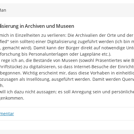
Man
alisierung in Archiven und Museen
ich in Einzelheiten zu verlieren: Die Archivalien der Orte und der K
ified" sein sollten) einer Digitalisierung zugeführt werden (ich bin 
, gemacht wird). Damit kann der Bürger direkt auf notwendige Unte
orschung bis Personalunterlagen oder Lagepläne etc.).

 rege ich an, die Bestände von Museen (sowohl Präsentiertes wie Be
hriftstücke) zu digitalisieren, so dass Internet-Besuche der Einric
begonnen. Wichtig erscheint mir, dass diese Vorhaben in einheitli
sozusagen als Insellösung, ausgeführt werden. Damit werden Quer
.

ill ich dazu nicht aussagen; es soll Anregung sein und persönlic
genkommen.
mentar