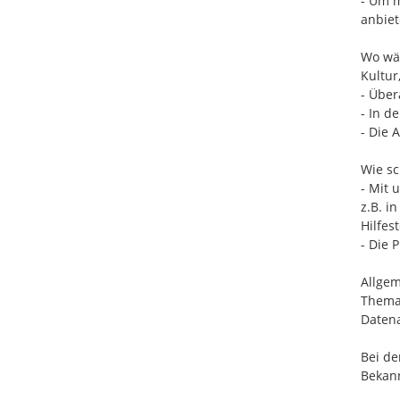
- Um m
anbiet
Wo wär
Kultur
- Über
- In d
- Die 
Wie sc
- Mit 
z.B. i
Hilfes
- Die 
Allgem
Thema 
Datena
Bei de
Bekann