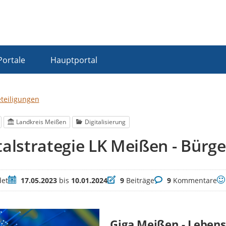
Portale
Hauptportal
eteiligungen
Landkreis Meißen
Digitalisierung
talstrategie LK Meißen - Bürg
Zeitraum
Beiträge
Kommentare
Be
et
17.05.2023
bis
10.01.2024
9
Beiträge
9
Kommentare
Giga Meißen - Lebens