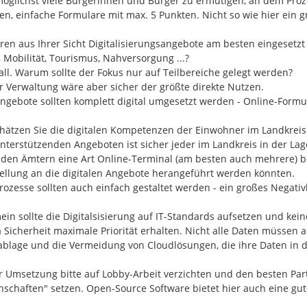
öglichst viele Bürgerinnen und Bürger zu ermutigen, an dem Proze
en, einfache Formulare mit max. 5 Punkten. Nicht so wie hier ein gro
en aus Ihrer Sicht Digitalisierungsangebote am besten eingesetzt ?
, Mobilität, Tourismus, Nahversorgung ...?

all. Warum sollte der Fokus nur auf Teilbereiche gelegt werden?

er Verwaltung wäre aber sicher der größte direkte Nutzen.

Angebote sollten komplett digital umgesetzt werden - Online-Formula
hätzen Sie die digitalen Kompetenzen der Einwohner im Landkreis 
unterstützenden Angeboten ist sicher jeder im Landkreis in der Lag
n den Ämtern eine Art Online-Terminal (am besten auch mehrere) b
tellung an die digitalen Angebote herangeführt werden könnten.

Prozesse sollten auch einfach gestaltet werden - ein großes Negativb
ein sollte die Digitalsisierung auf IT-Standards aufsetzen und kei
Sicherheit maximale Priorität erhalten. Nicht alle Daten müssen au
blage und die Vermeidung von Cloudlösungen, die ihre Daten in di
r Umsetzung bitte auf Lobby-Arbeit verzichten und den besten Par
schaften" setzen. Open-Source Software bietet hier auch eine gute