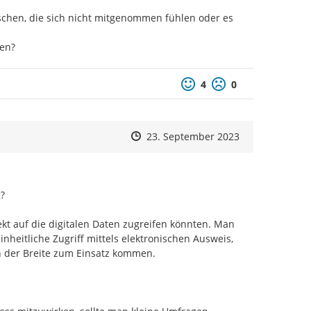
chen, die sich nicht mitgenommen fühlen oder es 
ren?
Positive Bewertung
Negative Bewertu
4
0
Zeitpunkt des Erstellens
Zeitpunkt des Erstellens
Zur Äußerung
23. September 2023


kt auf die digitalen Daten zugreifen könnten. Man 
heitliche Zugriff mittels elektronischen Ausweis, 
n der Breite zum Einsatz kommen.
