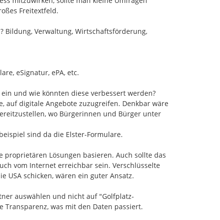
ss mitzuwirken, sollte man kleine Umfragen 
ßes Freitextfeld.

 Bildung, Verwaltung, Wirtschaftsförderung, 
re, eSignatur, ePA, etc.

ein und wie könnten diese verbessert werden?

e, auf digitale Angebote zuzugreifen. Denkbar wäre 
ereitzustellen, wo Bürgerinnen und Bürger unter 
eispiel sind da die Elster-Formulare.

ne proprietären Lösungen basieren. Auch sollte das 
ch vom Internet erreichbar sein. Verschlüsselte 
e USA schicken, wären ein guter Ansatz.

tner auswählen und nicht auf "Golfplatz-
 Transparenz, was mit den Daten passiert.
