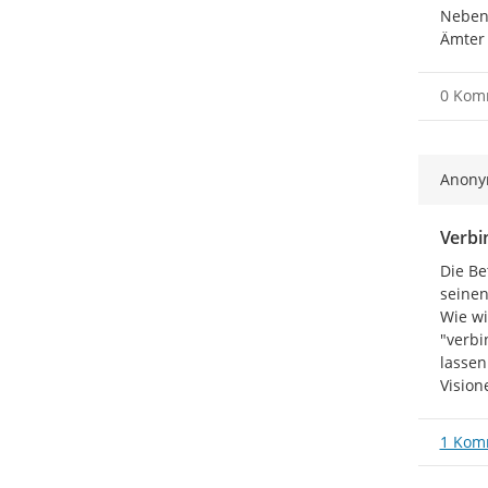
Neben 
Ämter 
0 Kom
Anon
Verbi
Die Be
seinen
Wie wi
"verbi
lassen
Visio
1 Kom