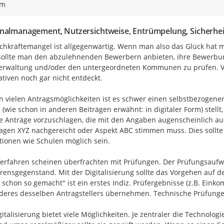
ym
nalmanagement, Nutzersichtweise, Entrümpelung, Sicherhei
chkräftemangel ist allgegenwärtig. Wenn man also das Glück hat me
ollte man den abzulehnenden Bewerbern anbieten, ihre Bewerbungs
erwaltung und/oder den untergeordneten Kommunen zu prüfen. Viel
ativen noch gar nicht entdeckt.

n vielen Antragsmöglichkeiten ist es schwer einen selbstbezogene
 (wie schon in anderen Beiträgen erwähnt: in digitaler Form) stell
e Anträge vorzuschlagen, die mit den Angaben augenscheinlich au
agen XYZ nachgereicht oder Aspekt ABC stimmen muss. Dies sollte 
utionen wie Schulen möglich sein.

Verfahren scheinen überfrachten mit Prüfungen. Der Prüfungsaufwan
rensgegenstand. Mit der Digitalisierung sollte das Vorgehen auf de
schon so gemacht" ist ein erstes Indiz. Prüfergebnisse (z.B. Ein
deres desselben Antragstellers übernehmen. Technische Prüfungen
gitalisierung bietet viele Möglichkeiten. Je zentraler die Technologie