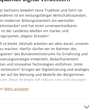
ge Sachsens bewahrt seine Tradition und führt sie
andkreis ist ein leistungsfähiger Wirtschaftsstandort,
in moderner Bildungsstandort, ein wertvoller
eitsstandort und hat einen unverwechselbarer
ist der Landkreis Meißen ein starker und
lungsraumes „Region Dresden“.
t so bleibt. Deshalb arbeiten wir aktiv daran, unseren
t zu machen. Hierfür dürfen wir im Rahmen des
egionen“ des Bundesministeriums für Ernährung und
isierungsstrategie entwickeln. Bedarfsorientiert
tzen und innovative Technologien einführen. Unter
 verbessern" bringen wir Digitalisierung und analoges
 wir auf die Meinung und Bedarfe der Bürgerinnen
en. Diese Strategie soll inklusiv sein und Lösungen
ter einen Mehrwert bringen.
Mehr anzeigen
hre Anregungen zur Digitalisierung des Landkreises
iten verbinden Sie mit der Digitalisierung?