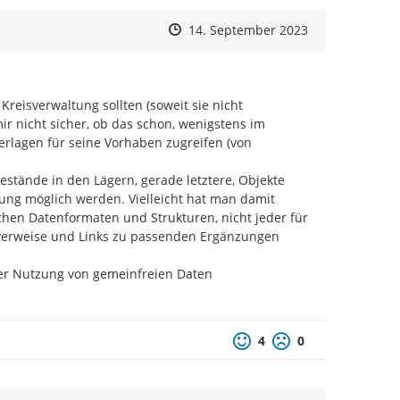
Zeitpunkt des Erstellens
Zeitpunkt des Erstellens
Zur Äußerung
14. September 2023
reisverwaltung sollten (soweit sie nicht 
mir nicht sicher, ob das schon, wenigstens im 
rlagen für seine Vorhaben zugreifen (von 
stände in den Lägern, gerade letztere, Objekte 
htung möglich werden. Vielleicht hat man damit 
chen Datenformaten und Strukturen, nicht jeder für 
verweise und Links zu passenden Ergänzungen 
her Nutzung von gemeinfreien Daten 
Positive Bewertung
Negative Bewertu
4
0