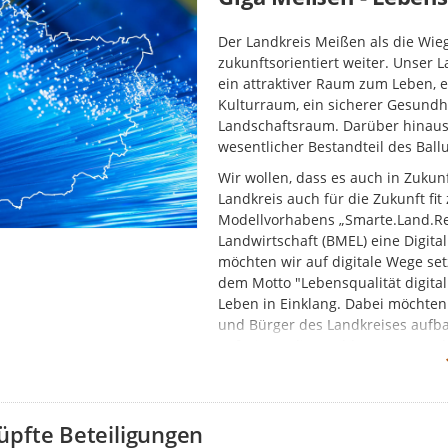
Der Landkreis Meißen als die Wie
zukunftsorientiert weiter. Unser L
ein attraktiver Raum zum Leben, e
Kulturraum, ein sicherer Gesundh
Landschaftsraum. Darüber hinaus 
wesentlicher Bestandteil des Bal
Wir wollen, dass es auch in Zukunf
Landkreis auch für die Zukunft fi
Modellvorhabens „Smarte.Land.R
Landwirtschaft (BMEL) eine Digital
möchten wir auf digitale Wege se
dem Motto "Lebensqualität digital
Leben in Einklang. Dabei möchten
und Bürger des Landkreises aufbau
aufzeigen, die unabhängig vom Al
Machen Sie mit und bringen Sie I
im Dialog ein.
üpfte Beteiligungen
Welche Chancen und Möglichke