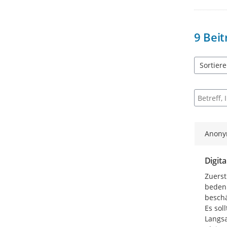
9
Beit
Sortier
5 Einträg
Suche na
Anon
Digit
Zuerst
bedenk
beschä
Es sol
Langsa