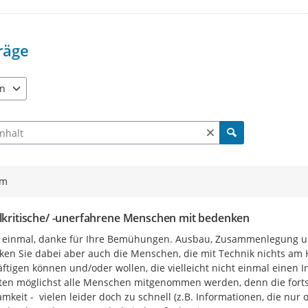
Wie möchten Sie im Prozess b
Wo wären aus Ihrer Sicht Digi
Verwaltung, Wirtschaftsförder
räge
Wie schätzen Sie die digital
wie könnten diese verbessert
en
e verfügbar. Benutzen Sie "Pfeiltaste oben" und "Pfeiltaste unten"
Das Projektteam rund um die Entwi
Rückfragen und zum Austausch zu
ch Beiträgen und Kommentaren
über
info@giga-meissen.de
Kontak
Gerne können Sie sich auch über Pr
Veranstaltungen und weitere onli
ym
www.giga-meissen.de
informieren
Die Beteiligung erfolgt anonym, S
alkritische/ -unerfahrene Menschen mit bedenken
Beteiligungsportal
registrieren,
um
 einmal, danke für Ihre Bemühungen. Ausbau, Zusammenlegung und S
Bereich zu verwalten.
en Sie dabei aber auch die Menschen, die mit Technik nichts am Hut
Wir freuen uns auf Ihre Interesse
ftigen können und/oder wollen, die vielleicht nicht einmal einen 
lten möglichst alle Menschen mitgenommen werden, denn die fortschr
mkeit -  vielen leider doch zu schnell (z.B. Informationen, die nur 