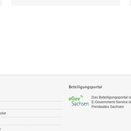
Beteiligungsportal
Das Beteiligungsportal is
E‑Government-Service d
Freistaates Sachsen
ular
z