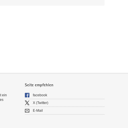
Seite empfehlen
t ein
facebook
es
X (Twitter)
E-Mail