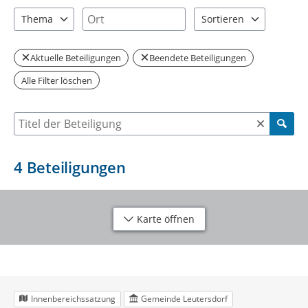
2 Einträge verfügbar. Benutzen Sie "Pfeiltaste oben" und "Pfeil
2 Einträge verfügbar. Benutzen Sie "P
Ort
Thema
Sortieren
2 Einträge verfügbar. Benutzen Sie "Pfeiltaste oben" und "Pfeil
2 Einträge verfügbar. Be
Aktuelle Beteiligungen
Beendete Beteiligungen
Alle Filter löschen
Suche nach Beteiligung
4
Beteiligungen
Karte öffnen
Innenbereichssatzung
Gemeinde Leutersdorf