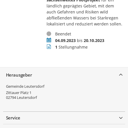
ländlich geprägtes Gebiet, mit dem
auch Gefahren und Risiken wild
abfließenden Wassers bei Starkregen
lokalisiert und reduziert werden sollen.
Status
Beendet
Zeitraum
04.09.2023
bis
20.10.2023
Stellungnahmen
1
Stellungnahme
Service
Herausgeber
Gemeinde Leutersdorf
Zittauer Platz 1
02794
Leutersdorf
Service