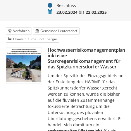
Status
Beschluss
Zeitraum
23.02.2024
bis
22.02.2025
Verfahren
Gemeinde Leutersdorf
Umwelt, Klima und Energie
Hochwasserrisikomanagementplan
inklusive
Starkregenrisikomanagement für
das Spitzkunnersdorfer Wasser
Um der Spezifik des Einzugsgebiets bei
der Erstellung des HWRMP für das
Spitzkunnersdorfer Wasser gerecht
werden zu können, wurde die bisher
auf die fluvialen Zusammenhänge
fokussierte Betrachtung um die
Untersuchung des pluvialen
Überflutungsgeschehens erweitert. Es
handelt sich damit um ein
sachsenweites Pilotprojekt
für ein