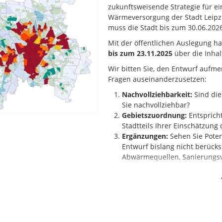
zukunftsweisende Strategie für ei
Wärmeversorgung der Stadt Leipz
muss die Stadt bis zum 30.06.202
Mit der öffentlichen Auslegung ha
bis zum 23.11.2025
über die Inha
Wir bitten Sie, den Entwurf aufm
Fragen auseinanderzusetzen:
Nachvollziehbarkeit:
Sind die
Sie nachvollziehbar?
Gebietszuordnung:
Entspricht
Stadtteils Ihrer Einschätzung
Ergänzungen:
Sehen Sie Poten
Entwurf bislang nicht berück
Abwärmequellen, Sanierungs
Ihre Hinweise helfen uns, den Wä
Bedürfnisse anzupassen.
Alle Stellungnahmen werden gepr
Wärmeplan einfließen.