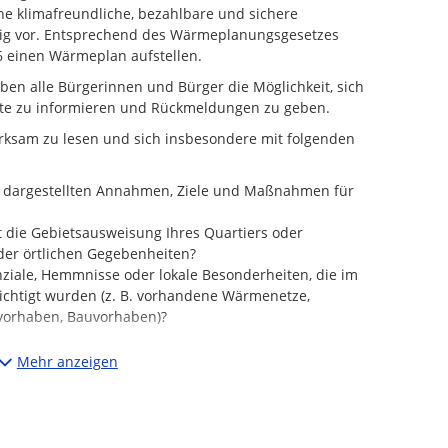
ne klimafreundliche, bezahlbare und sichere
ig vor. Entsprechend des Wärmeplanungsgesetzes
6 einen Wärmeplan aufstellen.
ben alle Bürgerinnen und Bürger die Möglichkeit, sich
lte zu informieren und Rückmeldungen zu geben.
erksam zu lesen und sich insbesondere mit folgenden
 dargestellten Annahmen, Ziele und Maßnahmen für
 die Gebietsausweisung Ihres Quartiers oder
 der örtlichen Gegebenheiten?
ziale, Hemmnisse oder lokale Besonderheiten, die im
sichtigt wurden (z. B. vorhandene Wärmenetze,
vorhaben, Bauvorhaben)?
rmeplan zu präzisieren und an die örtlichen
Mehr anzeigen
üft und können – je nach Abwägungsergebnis - in den