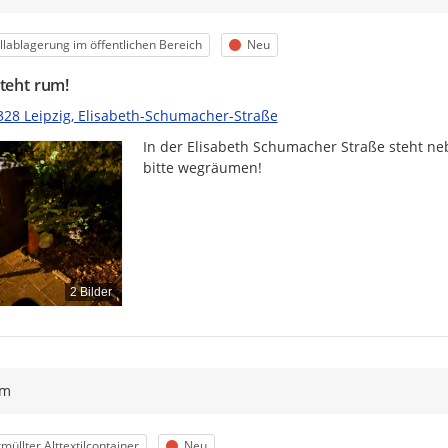
egorie
Status
lablagerung im öffentlichen Bereich
Neu
steht rum!
328 Leipzig, Elisabeth-Schumacher-Straße
In der Elisabeth Schumacher Straße steht ne
bitte wegräumen!
2 Bilder
ym
egorie
Status
müllter Alttextilcontainer
Neu