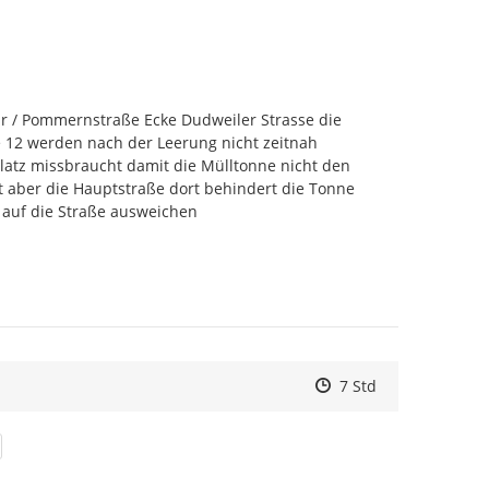
r / Pommernstraße Ecke Dudweiler Strasse die 
12 werden nach der Leerung nicht zeitnah 
platz missbraucht damit die Mülltonne nicht den 
 aber die Hauptstraße dort behindert die Tonne 
auf die Straße ausweichen
Zeitpunkt des Erstell
Zeitpunkt des Erstel
Zur Äußerung
7 Std