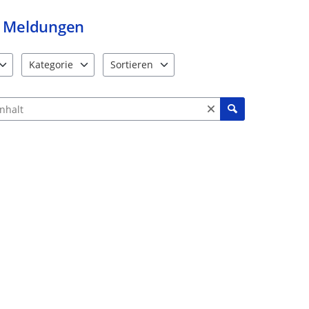
Meldungen
Kategorie
Sortieren
e verfügbar. Benutzen Sie "Pfeiltaste oben" und "Pfeiltaste unten"
12 Einträge verfügbar. Benutzen Sie "Pfeiltaste oben" und "Pf
2 Einträge verfügbar. Benutzen Sie "Pfeiltas
ch Meldungen und Kommentaren