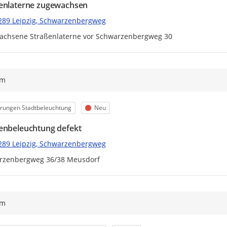
enlaterne zugewachsen
289 Leipzig, Schwarzenbergweg
achsene Straßenlaterne vor Schwarzenbergweg 30
ym
egorie
Status
rungen Stadtbeleuchtung
Neu
enbeleuchtung defekt
289 Leipzig, Schwarzenbergweg
rzenbergweg 36/38 Meusdorf
ym