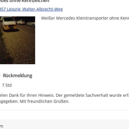
des ohne Kennzeichen
357 Leipzig, Walter-Albrecht-Weg
Weißer Mercedes Kleintransporter ohne Ken
Rückmeldung
Zeitpunkt des Erstellens
7 Std
elen Dank für Ihren Hinweis. Der gemeldete Sachverhalt wurde er
bgegeben. Mit freundlichen Grüßen.
ym