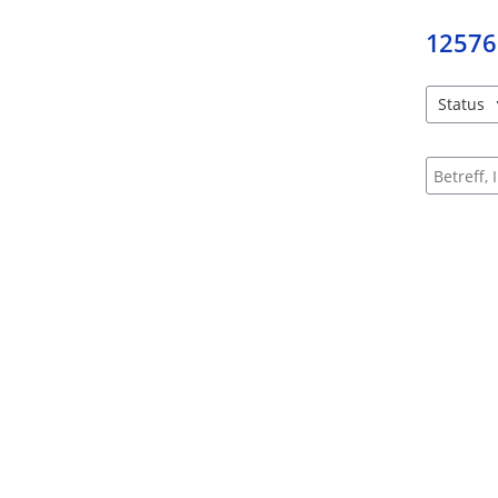
12576
Status
4 Einträg
Suche na