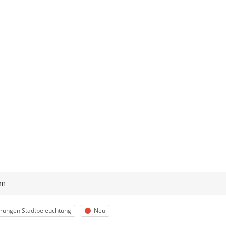
ym
egorie
Status
rungen Stadtbeleuchtung
Neu