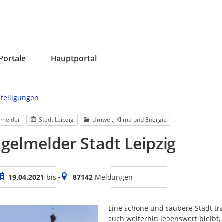
Portale
Hauptportal
eteiligungen
lmelder
Stadt Leipzig
Umwelt, Klima und Energie
elmelder Stadt Leipzig
eitraum
Meldungen
19.04.2021
bis
-
87142
Meldungen
Eine schöne und saubere Stadt trä
auch weiterhin lebenswert bleibt,