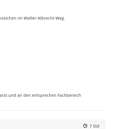
nzeichen im Walter-Albrecht-Weg.
fasst und an den entsprechen Fachbereich 
Zeitpunkt des Erstell
Zeitpunkt des Erstel
Zur Äußerung
7 Std