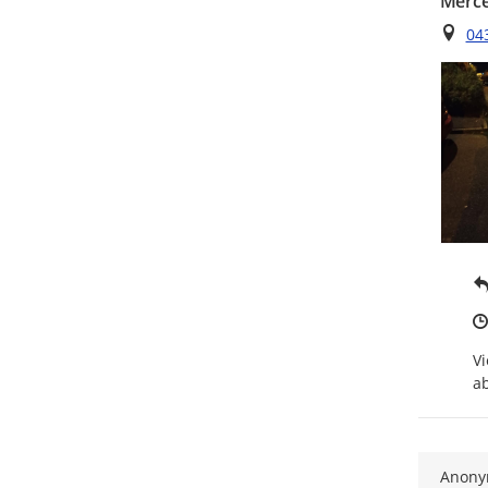
Merce
Ort
04
Vi
a
Anon