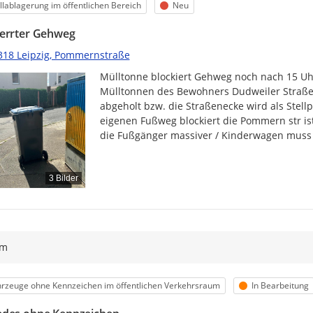
egorie
Status
lablagerung im öffentlichen Bereich
Neu
errter Gehweg
318 Leipzig, Pommernstraße
Mülltonne blockiert Gehweg noch nach 15 Uh
Mülltonnen des Bewohners Dudweiler Straße 
abgeholt bzw. die Straßenecke wird als Stell
eigenen Fußweg blockiert die Pommern str ist
die Fußgänger massiver / Kinderwagen muss 
3 Bilder
ym
egorie
Status
rzeuge ohne Kennzeichen im öffentlichen Verkehrsraum
In Bearbeitung