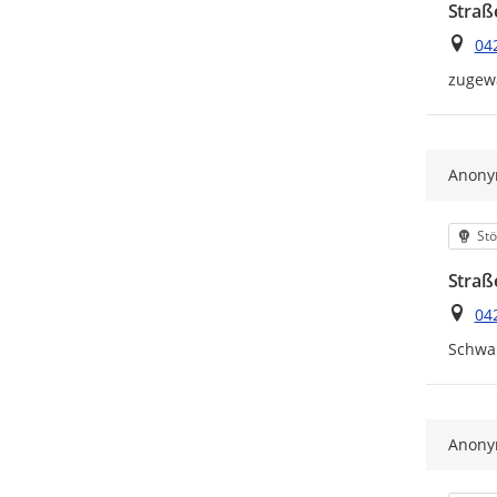
Straß
Ort
04
zugew
Anon
Kat
Stö
Straß
Ort
04
Schwa
Anon