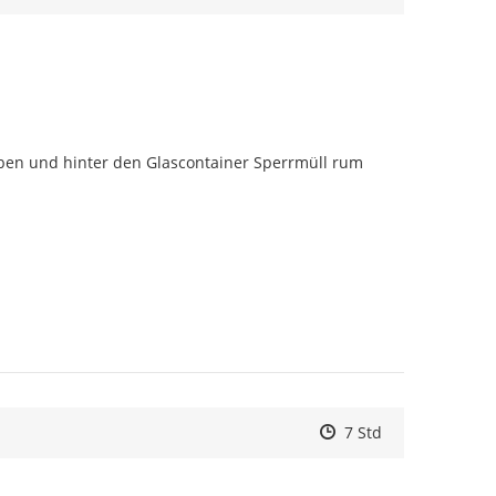
ben und hinter den Glascontainer Sperrmüll rum 
Zeitpunkt des Erstell
Zeitpunkt des Erstel
Zur Äußerung
7 Std