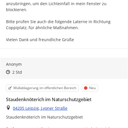
anzubringen, um den Lichteinfall in mein Fenster zu 
blockieren.

Bitte prüfen Sie auch die folgende Laterne in Richtung 
Coppiplatz, für ähnliche Maßnahmen.

Vielen Dank und freundliche Grüße
Anonym
Zeitpunkt des Erstellens
Zeitpunkt des Erstellens
Zur Äußerung
2 Std
Kategorie
Status
Müllablagerung im öffentlichen Bereich
Neu
Staudenknöterich im Naturschutzgebiet
Ort
04205 Leipzig, Lyoner Straße
Staudenknöterich im Naturschutzgebiet 
