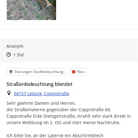
Anonym
Zeitpunkt des Erstellens
Zeitpunkt des Erstellens
Zur Äußerung
1 Std
Kategorie
Status
Störungen Stadtbeleuchtung
Neu
Straßenbeleuchtung blendet
Ort
04157 Leipzig, Coppistraße
Sehr geehrte Damen und Herren,

die Straßenlaterne gegenüber der Coppistraße 60, 
Coppistraße Ecke Dietzgenstraße, strahlt sehr stark direkt in 
unsere Wohbung im 2. OG und stört meine Nachtruhe.

Ich bitte Sie, an der Laterne ein Abschirmblech 