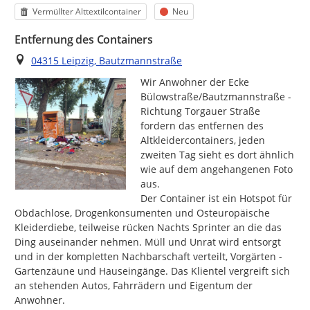
Kategorie
Status
Vermüllter Alttextilcontainer
Neu
Entfernung des Containers
Ort
04315 Leipzig, Bautzmannstraße
Wir Anwohner der Ecke 
Bülowstraße/Bautzmannstraße - 
Richtung Torgauer Straße 
fordern das entfernen des 
Altkleidercontainers, jeden 
zweiten Tag sieht es dort ähnlich 
wie auf dem angehangenen Foto 
aus.

Der Container ist ein Hotspot für 
Obdachlose, Drogenkonsumenten und Osteuropäische 
Kleiderdiebe, teilweise rücken Nachts Sprinter an die das 
Ding auseinander nehmen. Müll und Unrat wird entsorgt 
und in der kompletten Nachbarschaft verteilt, Vorgärten - 
Gartenzäune und Hauseingänge. Das Klientel vergreift sich 
an stehenden Autos, Fahrrädern und Eigentum der 
Anwohner.