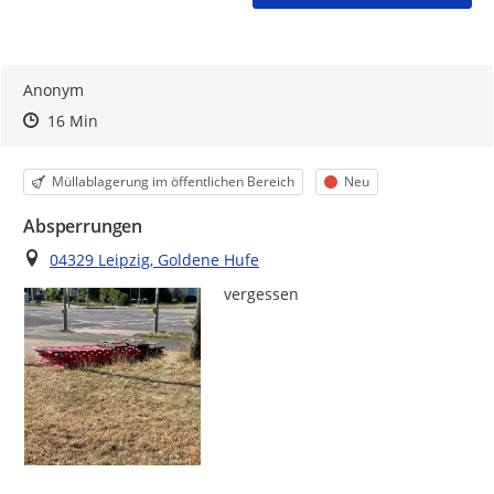
Anonym
Zeitpunkt des Erstellens
Zeitpunkt des Erstellens
Zur Äußerung
16 Min
Kategorie
Status
Müllablagerung im öffentlichen Bereich
Neu
Absperrungen
Ort
04329 Leipzig, Goldene Hufe
vergessen 