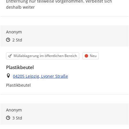
Entfernung nur teilweise vorgenommen. Verbeitet sich 
deshalb weiter
Anonym
Zeitpunkt des Erstellens
Zeitpunkt des Erstellens
Zur Äußerung
2 Std
Kategorie
Status
Müllablagerung im öffentlichen Bereich
Neu
Plastikbeutel
Ort
04205 Leipzig, Lyoner Straße
Plastikbeutel
Anonym
Zeitpunkt des Erstellens
Zeitpunkt des Erstellens
Zur Äußerung
3 Std