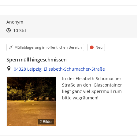
Anonym
Zeitpunkt des Erstellens
Zeitpunkt des Erstellens
Zur Äußerung
10 Std
Kategorie
Status
Müllablagerung im öffentlichen Bereich
Neu
Sperrmüll hingeschmissen
Ort
04328 Leipzig, Elisabeth-Schumacher-Straße
In der Elisabeth Schumacher 
Straße an den  Glascontainer 
liegt ganz viel Sperrmüll rum 
bitte wegräumen!
2 Bilder