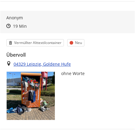
Anonym
Zeitpunkt des Erstellens
Zeitpunkt des Erstellens
Zur Äußerung
19 Min
Kategorie
Status
Vermüllter Alttextilcontainer
Neu
Übervoll
Ort
04329 Leipzig, Goldene Hufe
ohne Worte 