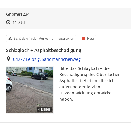
Gnome1234
Zeitpunkt des Erstellens
Zeitpunkt des Erstellens
Zur Äußerung
11 Std
Kategorie
Status
Schäden in der Verkehrsinfrastruktur
Neu
Schlagloch + Asphaltbeschädigung
Ort
04277 Leipzig, Sandmännchenweg
Bitte das Schlagloch + die 
Beschädigung des Oberflächen 
Asphaltes beheben, die sich 
aufgrund der letzten 
Hitzeentwicklung entwickelt 
haben.
4 Bilder