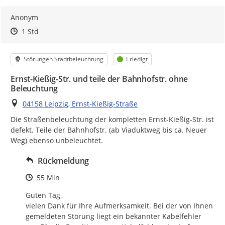
Anonym
Zeitpunkt des Erstellens
Zeitpunkt des Erstellens
Zur Äußerung
1 Std
Kategorie
Status
Störungen Stadtbeleuchtung
Erledigt
Ernst-Kießig-Str. und teile der Bahnhofstr. ohne
Beleuchtung
Ort
04158 Leipzig, Ernst-Kießig-Straße
Die Straßenbeleuchtung der kompletten Ernst-Kießig-Str. ist 
defekt. Teile der Bahnhofstr. (ab Viaduktweg bis ca. Neuer 
Weg) ebenso unbeleuchtet.
Rückmeldung
Zeitpunkt des Erstellens
55 Min
Guten Tag,

vielen Dank für Ihre Aufmerksamkeit. Bei der von Ihnen 
gemeldeten Störung liegt ein bekannter Kabelfehler 