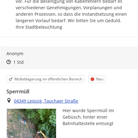
vor. Für die Beseitigung von Kabelfehlern bedarf es 
verschiedener Genehmigungen, Vorplanungen und 
anderen Prozessen, so dass die Instandsetzung einen 
längeren Vorlauf bedarf. Wir bitten Sie um Geduld.

Ihre Stadtbeleuchtung
Anonym
Zeitpunkt des Erstellens
Zeitpunkt des Erstellens
Zur Äußerung
1 Std
Kategorie
Status
Müllablagerung im öffentlichen Bereich
Neu
Sperrmüll
Ort
04349 Leipzig, Tauchaer Straße
Hier wurde Sperrmüll im 
Gebüsch, hinter einer 
Bahnhaltestelle entsorgt