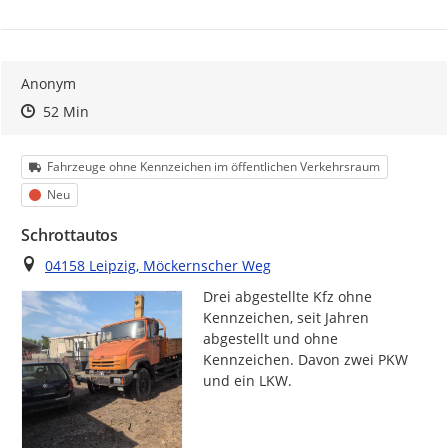
Anonym
Zeitpunkt des Erstellens
Zeitpunkt des Erstellens
Zur Äußerung
52 Min
Kategorie
Fahrzeuge ohne Kennzeichen im öffentlichen Verkehrsraum
Status
Neu
Schrottautos
Ort
04158 Leipzig, Möckernscher Weg
Drei abgestellte Kfz ohne 
Kennzeichen, seit Jahren 
abgestellt und ohne 
Kennzeichen. Davon zwei PKW 
und ein LKW.