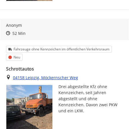
Anonym
Zeitpunkt des Erstellens
Zeitpunkt des Erstellens
Zur Äußerung
52 Min
Kategorie
Fahrzeuge ohne Kennzeichen im öffentlichen Verkehrsraum
Status
Neu
Schrottautos
Ort
04158 Leipzig, Möckernscher Weg
Drei abgestellte Kfz ohne 
Kennzeichen, seit Jahren 
abgestellt und ohne 
Kennzeichen. Davon zwei PKW 
und ein LKW.