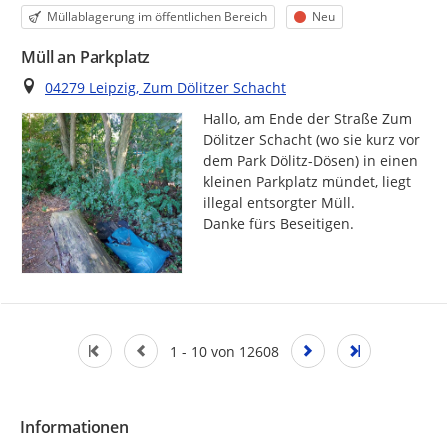
Kategorie
Status
Müllablagerung im öffentlichen Bereich
Neu
Müll an Parkplatz
Ort
04279 Leipzig, Zum Dölitzer Schacht
Hallo, am Ende der Straße Zum 
Dölitzer Schacht (wo sie kurz vor 
dem Park Dölitz-Dösen) in einen 
kleinen Parkplatz mündet, liegt 
illegal entsorgter Müll.

Danke fürs Beseitigen.
1 - 10 von 12608
Informationen