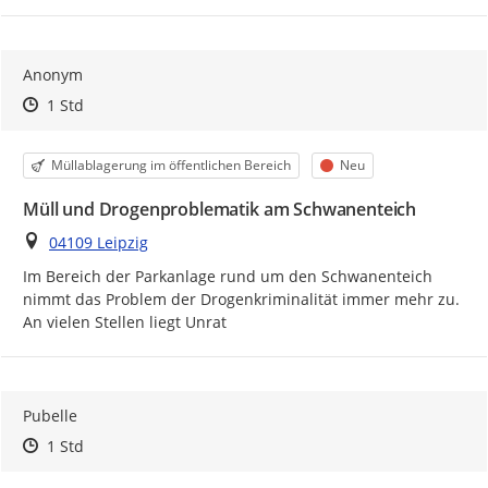
Anonym
Zeitpunkt des Erstellens
Zeitpunkt des Erstellens
Zur Äußerung
1 Std
Kategorie
Status
Müllablagerung im öffentlichen Bereich
Neu
Müll und Drogenproblematik am Schwanenteich
Ort
04109 Leipzig
Im Bereich der Parkanlage rund um den Schwanenteich 
nimmt das Problem der Drogenkriminalität immer mehr zu. 
An vielen Stellen liegt Unrat 
Pubelle
Zeitpunkt des Erstellens
Zeitpunkt des Erstellens
Zur Äußerung
1 Std