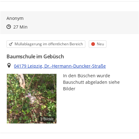
Anonym
Zeitpunkt des Erstellens
Zeitpunkt des Erstellens
Zur Äußerung
27 Min
Kategorie
Status
Müllablagerung im öffentlichen Bereich
Neu
Baumschule im Gebüsch
Ort
04179 Leipzig, Dr.-Hermann-Duncker-Straße
In den Büschen wurde 
Bauschutt abgeladen siehe 
Bilder
3 Bilder