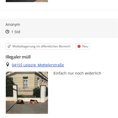
Anonym
Zeitpunkt des Erstellens
Zeitpunkt des Erstellens
Zur Äußerung
1 Std
Kategorie
Status
Müllablagerung im öffentlichen Bereich
Neu
Illegaler müll
Ort
04155 Leipzig, Mottelerstraße
Einfach nur noch widerlich