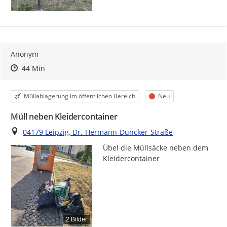
Anonym
Zeitpunkt des Erstellens
Zeitpunkt des Erstellens
Zur Äußerung
44 Min
Kategorie
Status
Müllablagerung im öffentlichen Bereich
Neu
Müll neben Kleidercontainer
Ort
04179 Leipzig, Dr.-Hermann-Duncker-Straße
Übel die Müllsäcke neben dem 
Kleidercontainer
2 Bilder