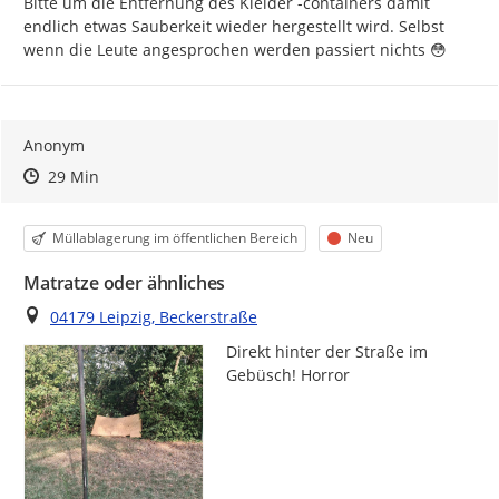
Bitte um die Entfernung des Kleider -containers damit 
endlich etwas Sauberkeit wieder hergestellt wird. Selbst 
wenn die Leute angesprochen werden passiert nichts 😳
Anonym
Zeitpunkt des Erstellens
Zeitpunkt des Erstellens
Zur Äußerung
29 Min
Kategorie
Status
Müllablagerung im öffentlichen Bereich
Neu
Matratze oder ähnliches
Ort
04179 Leipzig, Beckerstraße
Direkt hinter der Straße im 
Gebüsch! Horror