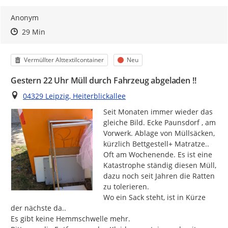
Anonym
Zeitpunkt des Erstellens
Zeitpunkt des Erstellens
Zur Äußerung
29 Min
Kategorie
Status
Vermüllter Alttextilcontainer
Neu
Gestern 22 Uhr Müll durch Fahrzeug abgeladen !!
Ort
04329 Leipzig, Heiterblickallee
Seit Monaten immer wieder das 
gleiche Bild. Ecke Paunsdorf , am 
Vorwerk. Ablage von Müllsäcken, 
kürzlich Bettgestell+ Matratze..

Oft am Wochenende. Es ist eine

Katastrophe ständig diesen Müll, 
dazu noch seit Jahren die Ratten 
zu tolerieren.

Wo ein Sack steht, ist in Kürze 
der nächste da..

Es gibt keine Hemmschwelle mehr.
