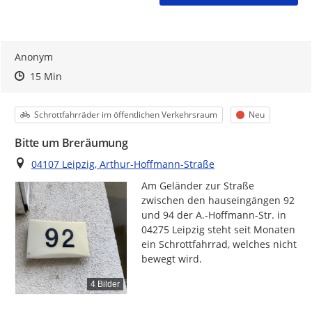
Anonym
Zeitpunkt des Erstellens
Zeitpunkt des Erstellens
Zur Äußerung
15 Min
Kategorie
Status
Schrottfahrräder im öffentlichen Verkehrsraum
Neu
Bitte um Breräumung
Ort
04107 Leipzig, Arthur-Hoffmann-Straße
Am Geländer zur Straße 
zwischen den hauseingängen 92 
und 94 der A.-Hoffmann-Str. in 
04275 Leipzig steht seit Monaten 
ein Schrottfahrrad, welches nicht 
bewegt wird.
4 Bilder