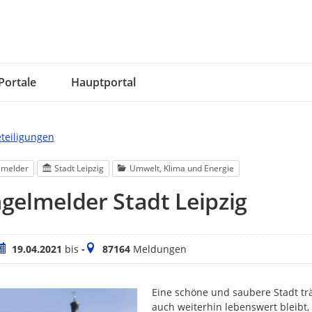
Portale
Hauptportal
eteiligungen
lmelder
Stadt Leipzig
Umwelt, Klima und Energie
elmelder Stadt Leipzig
eitraum
Meldungen
19.04.2021
bis
-
87164
Meldungen
Eine schöne und saubere Stadt trä
auch weiterhin lebenswert bleibt,