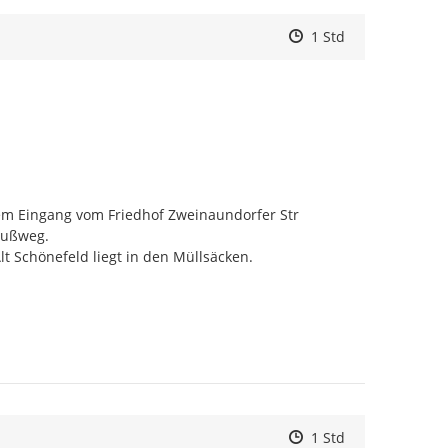
Zeitpunkt des Erstell
Zeitpunkt des Erstel
Zur Äußerung
1 Std
 Eingang vom Friedhof Zweinaundorfer Str 
Fußweg.

t Schönefeld liegt in den Müllsäcken.

Zeitpunkt des Erstell
Zeitpunkt des Erstel
Zur Äußerung
1 Std