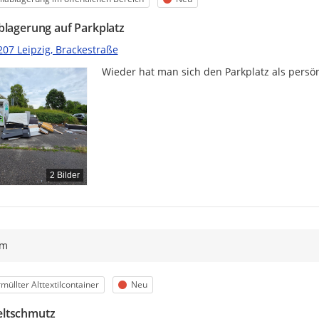
blagerung auf Parkplatz
207 Leipzig, Brackestraße
Wieder hat man sich den Parkplatz als persö
2 Bilder
ym
egorie
Status
müllter Alttextilcontainer
Neu
ltschmutz