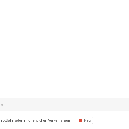
ym
egorie
Status
hrottfahrräder im öffentlichen Verkehrsraum
Neu