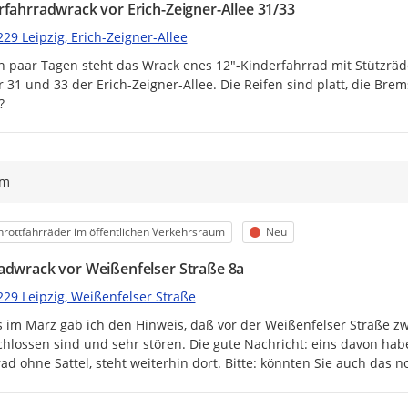
rfahrradwrack vor Erich-Zeigner-Allee 31/33
29 Leipzig, Erich-Zeigner-Allee
in paar Tagen steht das Wrack enes 12"-Kinderfahrrad mit Stützrä
 31 und 33 der Erich-Zeigner-Allee. Die Reifen sind platt, die Brem
?
ym
egorie
Status
hrottfahrräder im öffentlichen Verkehrsraum
Neu
adwrack vor Weißenfelser Straße 8a
229 Leipzig, Weißenfelser Straße
s im März gab ich den Hinweis, daß vor der Weißenfelser Straße zw
hlossen sind und sehr stören. Die gute Nachricht: eins davon haben
ad ohne Sattel, steht weiterhin dort. Bitte: könnten Sie auch das 