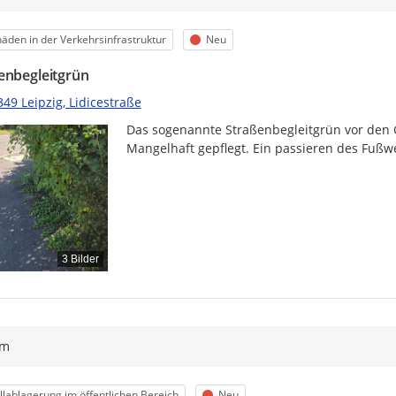
egorie
Status
äden in der Verkehrsinfrastruktur
Neu
enbegleitgrün
49 Leipzig, Lidicestraße
Das sogenannte Straßenbegleitgrün vor den G
Mangelhaft gepflegt. Ein passieren des Fußwe
3 Bilder
ym
egorie
Status
lablagerung im öffentlichen Bereich
Neu