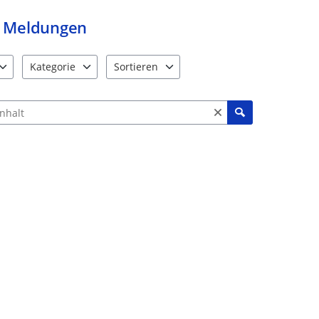
Meldungen
Kategorie
Sortieren
e verfügbar. Benutzen Sie "Pfeiltaste oben" und "Pfeiltaste unten"
12 Einträge verfügbar. Benutzen Sie "Pfeiltaste oben" und "Pf
2 Einträge verfügbar. Benutzen Sie "Pfeiltas
ch Meldungen und Kommentaren