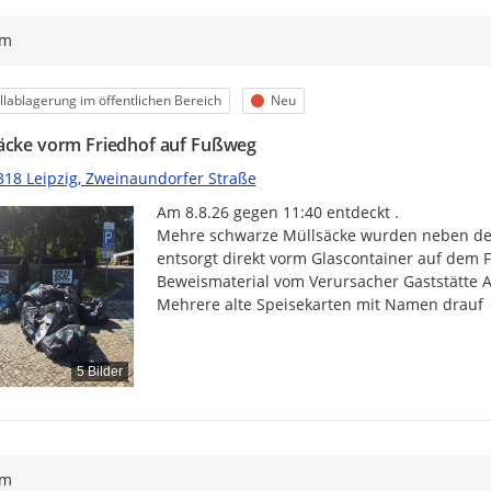
ym
egorie
Status
lablagerung im öffentlichen Bereich
Neu
äcke vorm Friedhof auf Fußweg
318 Leipzig, Zweinaundorfer Straße
Am 8.8.26 gegen 11:40 entdeckt .

Mehre schwarze Müllsäcke wurden neben dem
entsorgt direkt vorm Glascontainer auf dem 
Beweismaterial vom Verursacher Gaststätte Al
Mehrere alte Speisekarten mit Namen drauf
5 Bilder
ym