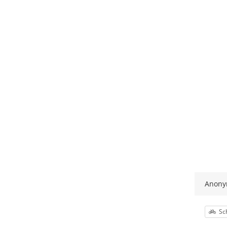
Anon
Kat
Sc