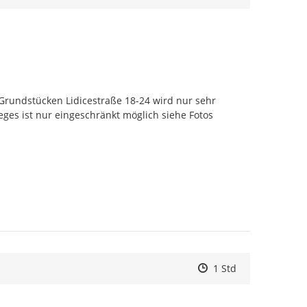
rundstücken Lidicestraße 18-24 wird nur sehr 
ges ist nur eingeschränkt möglich siehe Fotos
Zeitpunkt des Erstell
Zeitpunkt des Erstel
Zur Äußerung
1 Std