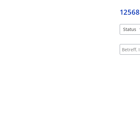
12568
Status
4 Einträg
Suche na