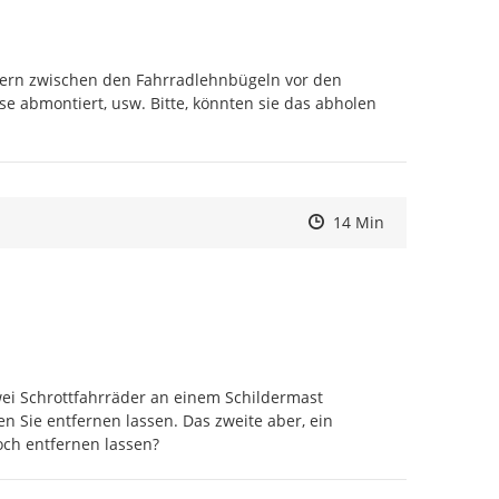
dern zwischen den Fahrradlehnbügeln vor den 
se abmontiert, usw. Bitte, könnten sie das abholen 
Zeitpunkt des Erstelle
Zeitpunkt des Erstelle
Zur Äußerung
14 Min
ei Schrottfahrräder an einem Schildermast 
 Sie entfernen lassen. Das zweite aber, ein 
noch entfernen lassen?