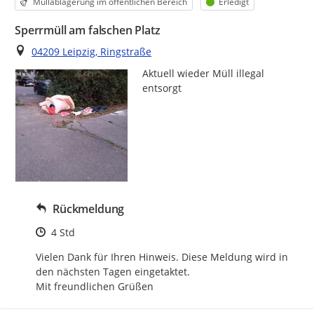
Kategorie
Status
Müllablagerung im öffentlichen Bereich
Erledigt
Sperrmüll am falschen Platz
Ort
04209 Leipzig, Ringstraße
Aktuell wieder Müll illegal 
entsorgt 
Rückmeldung
Zeitpunkt des Erstellens
4 Std
Vielen Dank für Ihren Hinweis. Diese Meldung wird in 
den nächsten Tagen eingetaktet.

Mit freundlichen Grüßen