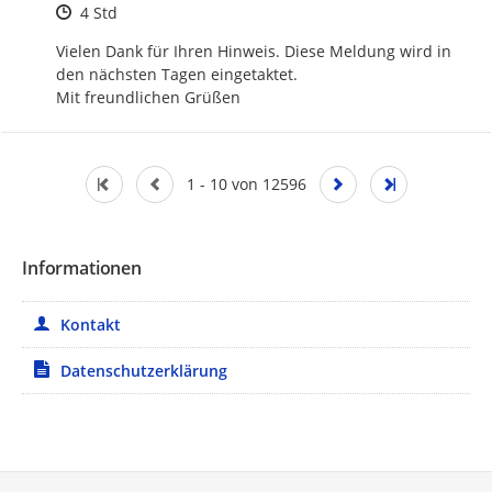
Zeitpunkt des Erstellens
4 Std
Vielen Dank für Ihren Hinweis. Diese Meldung wird in 
den nächsten Tagen eingetaktet.

Mit freundlichen Grüßen
1 - 10 von 12596
Informationen
Kontakt
Datenschutzerklärung
Service