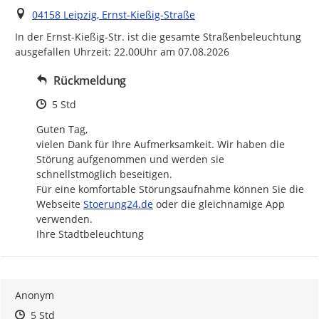
Ort
04158 Leipzig, Ernst-Kießig-Straße
In der Ernst-Kießig-Str. ist die gesamte Straßenbeleuchtung 
ausgefallen Uhrzeit: 22.00Uhr am 07.08.2026
Rückmeldung
Zeitpunkt des Erstellens
5 Std
Guten Tag,

vielen Dank für Ihre Aufmerksamkeit. Wir haben die 
Störung aufgenommen und werden sie 
schnellstmöglich beseitigen.

Für eine komfortable Störungsaufnahme können Sie die 
http://
Webseite 
Stoerung24.de
 oder die gleichnamige App 
verwenden.

Ihre Stadtbeleuchtung
Anonym
Zeitpunkt des Erstellens
Zeitpunkt des Erstellens
Zur Äußerung
5 Std