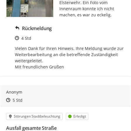
Elsterwehr. Ein Foto vom 
Innenraum konnte ich nicht 
machen, es war zu eckelig.
Rückmeldung
Zeitpunkt des Erstellens
4 Std
Vielen Dank für Ihren Hinweis. Ihre Meldung wurde zur 
Weiterbearbeitung an die betreffende Zuständigkeit 
weitergeleitet.

Mit freundlichen Grüßen
Anonym
Zeitpunkt des Erstellens
Zeitpunkt des Erstellens
Zur Äußerung
5 Std
Kategorie
Status
Störungen Stadtbeleuchtung
Erledigt
Ausfall gesamte Straße