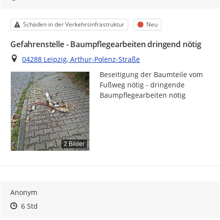
Kategorie
Status
Schäden in der Verkehrsinfrastruktur
Neu
Gefahrenstelle - Baumpflegearbeiten dringend nötig
Ort
04288 Leipzig, Arthur-Polenz-Straße
Beseitigung der Baumteile vom 
Fußweg nötig - dringende 
Baumpflegearbeiten nötig
2 Bilder
Anonym
Zeitpunkt des Erstellens
Zeitpunkt des Erstellens
Zur Äußerung
6 Std