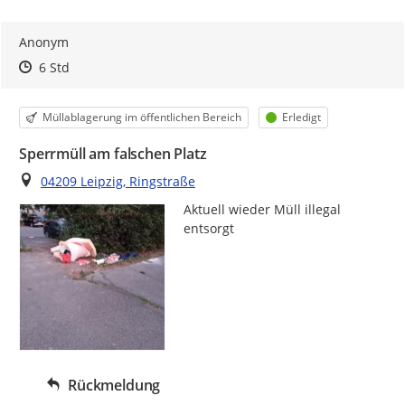
Anonym
Zeitpunkt des Erstellens
Zeitpunkt des Erstellens
Zur Äußerung
6 Std
Kategorie
Status
Müllablagerung im öffentlichen Bereich
Erledigt
Sperrmüll am falschen Platz
Ort
04209 Leipzig, Ringstraße
Aktuell wieder Müll illegal 
entsorgt 
Rückmeldung