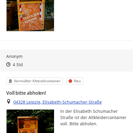
Anonym
Zeitpunkt des Erstellens
Zeitpunkt des Erstellens
Zur Äußerung
4 Std
Kategorie
Status
Vermüllter Alttextilcontainer
Neu
Voll bitte abholen!
Ort
04328 Leipzig, Elisabeth-Schumacher-Straße
In der Elisabeth Schumacher 
Straße ist der Altkleidercontainer 
voll. Bitte abholen.