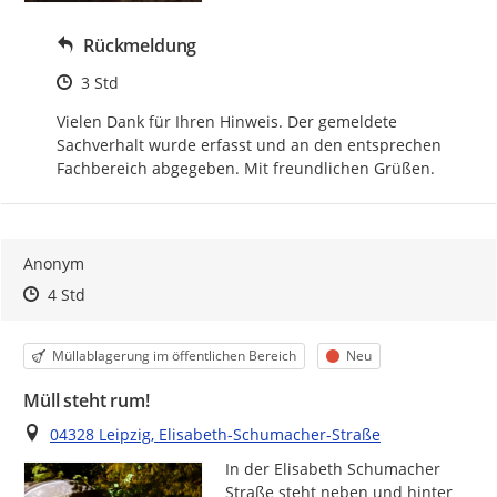
Rückmeldung
Zeitpunkt des Erstellens
3 Std
Vielen Dank für Ihren Hinweis. Der gemeldete 
Sachverhalt wurde erfasst und an den entsprechen 
Fachbereich abgegeben. Mit freundlichen Grüßen.
Anonym
Zeitpunkt des Erstellens
Zeitpunkt des Erstellens
Zur Äußerung
4 Std
Kategorie
Status
Müllablagerung im öffentlichen Bereich
Neu
Müll steht rum!
Ort
04328 Leipzig, Elisabeth-Schumacher-Straße
In der Elisabeth Schumacher 
Straße steht neben und hinter 