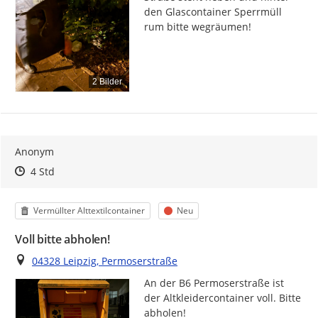
den Glascontainer Sperrmüll 
rum bitte wegräumen!
2 Bilder
Anonym
Zeitpunkt des Erstellens
Zeitpunkt des Erstellens
Zur Äußerung
4 Std
Kategorie
Status
Vermüllter Alttextilcontainer
Neu
Voll bitte abholen!
Ort
04328 Leipzig, Permoserstraße
An der B6 Permoserstraße ist 
der Altkleidercontainer voll. Bitte 
abholen!