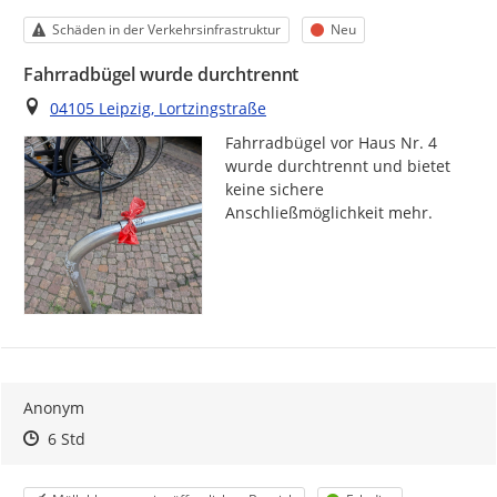
Kategorie
Status
Schäden in der Verkehrsinfrastruktur
Neu
Fahrradbügel wurde durchtrennt
Ort
04105 Leipzig, Lortzingstraße
Fahrradbügel vor Haus Nr. 4 
wurde durchtrennt und bietet 
keine sichere 
Anschließmöglichkeit mehr.
Anonym
Zeitpunkt des Erstellens
Zeitpunkt des Erstellens
Zur Äußerung
6 Std