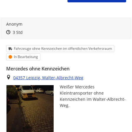
Anonym
Zeitpunkt des Erstellens
Zeitpunkt des Erstellens
Zur Äußerung
3 Std
Kategorie
Fahrzeuge ohne Kennzeichen im öffentlichen Verkehrsraum
Status
In Bearbeitung
Mercedes ohne Kennzeichen
Ort
04357 Leipzig, Walter-Albrecht-Weg
Weißer Mercedes 
Kleintransporter ohne 
Kennzeichen im Walter-Albrecht-
Weg.