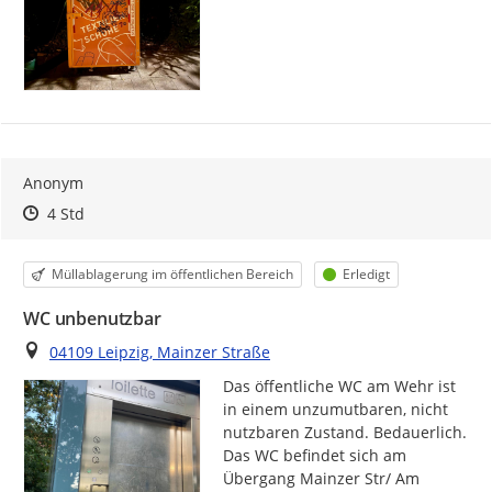
Anonym
Zeitpunkt des Erstellens
Zeitpunkt des Erstellens
Zur Äußerung
4 Std
Kategorie
Status
Müllablagerung im öffentlichen Bereich
Erledigt
WC unbenutzbar
Ort
04109 Leipzig, Mainzer Straße
Das öffentliche WC am Wehr ist 
in einem unzumutbaren, nicht 
nutzbaren Zustand. Bedauerlich.

Das WC befindet sich am 
Übergang Mainzer Str/ Am 