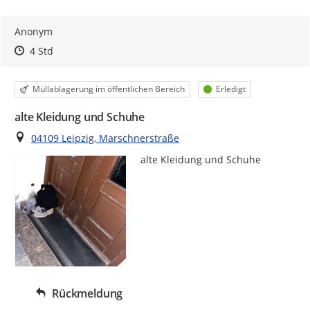
Anonym
Zeitpunkt des Erstellens
Zeitpunkt des Erstellens
Zur Äußerung
4 Std
Kategorie
Status
Müllablagerung im öffentlichen Bereich
Erledigt
alte Kleidung und Schuhe
Ort
04109 Leipzig, Marschnerstraße
alte Kleidung und Schuhe
Rückmeldung