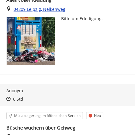
Ort
04209 Leipzig, Nelkenweg
Bitte um Erledigung.
Anonym
Zeitpunkt des Erstellens
Zeitpunkt des Erstellens
Zur Äußerung
6 Std
Kategorie
Status
Müllablagerung im öffentlichen Bereich
Neu
Büsche wuchern über Gehweg