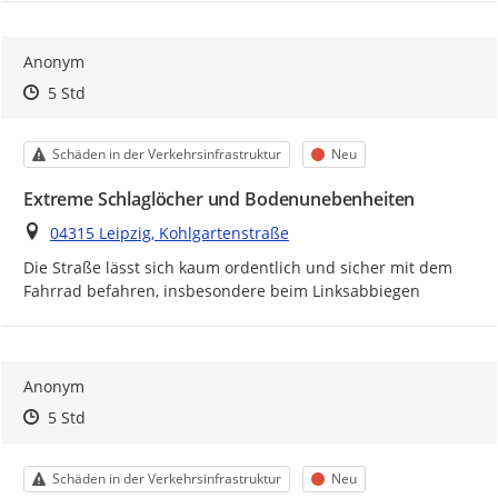
Anonym
Zeitpunkt des Erstellens
Zeitpunkt des Erstellens
Zur Äußerung
5 Std
Kategorie
Status
Schäden in der Verkehrsinfrastruktur
Neu
Extreme Schlaglöcher und Bodenunebenheiten
Ort
04315 Leipzig, Kohlgartenstraße
Die Straße lässt sich kaum ordentlich und sicher mit dem 
Fahrrad befahren, insbesondere beim Linksabbiegen
Anonym
Zeitpunkt des Erstellens
Zeitpunkt des Erstellens
Zur Äußerung
5 Std
Kategorie
Status
Schäden in der Verkehrsinfrastruktur
Neu