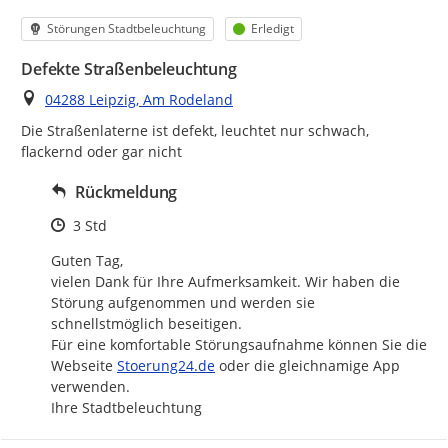
Kategorie
Status
Störungen Stadtbeleuchtung
Erledigt
Defekte Straßenbeleuchtung
Ort
04288 Leipzig, Am Rodeland
Die Straßenlaterne ist defekt, leuchtet nur schwach, 
flackernd oder gar nicht
Rückmeldung
Zeitpunkt des Erstellens
3 Std
Guten Tag,

vielen Dank für Ihre Aufmerksamkeit. Wir haben die 
Störung aufgenommen und werden sie 
schnellstmöglich beseitigen.

Für eine komfortable Störungsaufnahme können Sie die 
http://
Webseite 
Stoerung24.de
 oder die gleichnamige App 
verwenden.

Ihre Stadtbeleuchtung