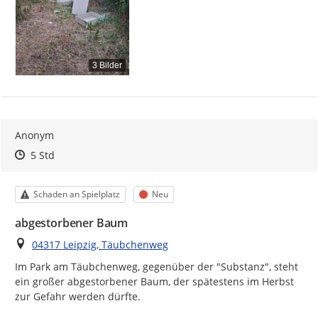
3 Bilder
Anonym
Zeitpunkt des Erstellens
Zeitpunkt des Erstellens
Zur Äußerung
5 Std
Kategorie
Status
Schaden an Spielplatz
Neu
abgestorbener Baum
Ort
04317 Leipzig, Täubchenweg
Im Park am Täubchenweg, gegenüber der "Substanz", steht 
ein großer abgestorbener Baum, der spätestens im Herbst 
zur Gefahr werden dürfte.