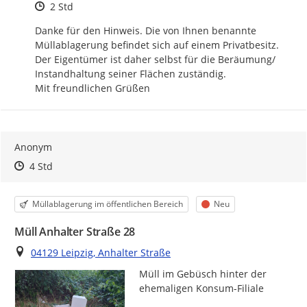
Zeitpunkt des Erstellens
2 Std
Danke für den Hinweis. Die von Ihnen benannte 
Müllablagerung befindet sich auf einem Privatbesitz. 
Der Eigentümer ist daher selbst für die Beräumung/ 
Instandhaltung seiner Flächen zuständig.

Mit freundlichen Grüßen
Anonym
Zeitpunkt des Erstellens
Zeitpunkt des Erstellens
Zur Äußerung
4 Std
Kategorie
Status
Müllablagerung im öffentlichen Bereich
Neu
Müll Anhalter Straße 28
Ort
04129 Leipzig, Anhalter Straße
Müll im Gebüsch hinter der 
ehemaligen Konsum-Filiale