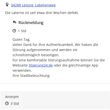
Ort
04288 Leipzig, Lobelienweg
Die Laterne ist seit etwa drei Wochen defekt.
Rückmeldung
Zeitpunkt des Erstellens
1 Std
Guten Tag,

vielen Dank für Ihre Aufmerksamkeit. Wir haben die 
Störung aufgenommen und werden sie 
schnellstmöglich beseitigen.

Für eine komfortable Störungsaufnahme können Sie die 
http://
Webseite 
Stoerung24.de
 oder die gleichnamige App 
verwenden.

Ihre Stadtbeleuchtung
Anonym
Zeitpunkt des Erstellens
Zeitpunkt des Erstellens
Zur Äußerung
3 Std