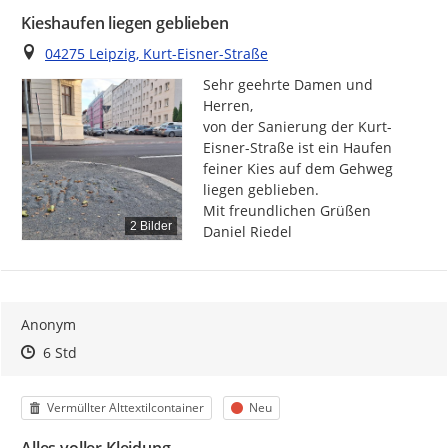
Kieshaufen liegen geblieben
Ort
04275 Leipzig, Kurt-Eisner-Straße
Sehr geehrte Damen und 
Herren,

von der Sanierung der Kurt-
Eisner-Straße ist ein Haufen 
feiner Kies auf dem Gehweg 
liegen geblieben.

Mit freundlichen Grüßen

2 Bilder
Daniel Riedel
Anonym
Zeitpunkt des Erstellens
Zeitpunkt des Erstellens
Zur Äußerung
6 Std
Kategorie
Status
Vermüllter Alttextilcontainer
Neu
Alles voller Kleidung