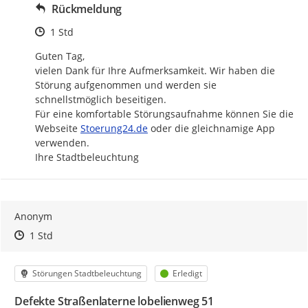
Rückmeldung
Zeitpunkt des Erstellens
1 Std
Guten Tag,

vielen Dank für Ihre Aufmerksamkeit. Wir haben die 
Störung aufgenommen und werden sie 
schnellstmöglich beseitigen.

Für eine komfortable Störungsaufnahme können Sie die 
http://
Webseite 
Stoerung24.de
 oder die gleichnamige App 
verwenden.

Ihre Stadtbeleuchtung
Anonym
Zeitpunkt des Erstellens
Zeitpunkt des Erstellens
Zur Äußerung
1 Std
Kategorie
Status
Störungen Stadtbeleuchtung
Erledigt
Defekte Straßenlaterne lobelienweg 51