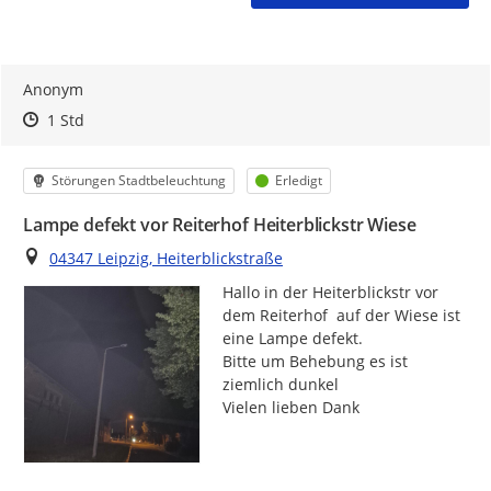
Anonym
Zeitpunkt des Erstellens
Zeitpunkt des Erstellens
Zur Äußerung
1 Std
Kategorie
Status
Störungen Stadtbeleuchtung
Erledigt
Lampe defekt vor Reiterhof Heiterblickstr Wiese
Ort
04347 Leipzig, Heiterblickstraße
Hallo in der Heiterblickstr vor 
dem Reiterhof  auf der Wiese ist 
eine Lampe defekt.

Bitte um Behebung es ist 
ziemlich dunkel

Vielen lieben Dank