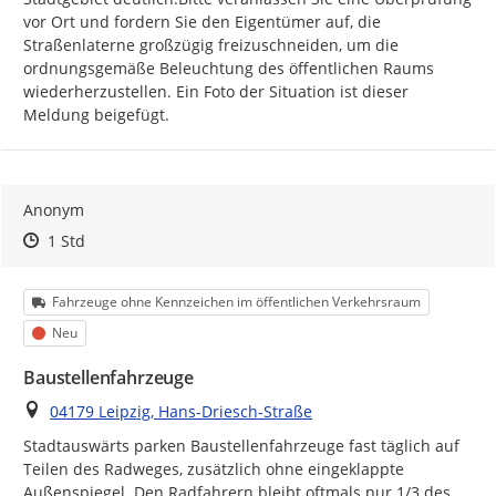
vor Ort und fordern Sie den Eigentümer auf, die 
Straßenlaterne großzügig freizuschneiden, um die 
ordnungsgemäße Beleuchtung des öffentlichen Raums 
wiederherzustellen. Ein Foto der Situation ist dieser 
Meldung beigefügt.
Anonym
Zeitpunkt des Erstellens
Zeitpunkt des Erstellens
Zur Äußerung
1 Std
Kategorie
Fahrzeuge ohne Kennzeichen im öffentlichen Verkehrsraum
Status
Neu
Baustellenfahrzeuge
Ort
04179 Leipzig, Hans-Driesch-Straße
Stadtauswärts parken Baustellenfahrzeuge fast täglich auf 
Teilen des Radweges, zusätzlich ohne eingeklappte 
Außenspiegel. Den Radfahrern bleibt oftmals nur 1/3 des 