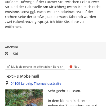
Auf dem Fußweg auf der Lützner Str. zwischen Ecke Kiewer 
Str. und der Haltestelle Am Kirschberg (wenn ich mich recht 
entsinne, sonst ggf. etwas weiter stadteinwärts) auf der 
rechten Seite der Straße (stadtauswärts fahrend) wurden 
zwei Hakenkreuze gesprayt. Ich bitte Sie, diese zu 
entfernen.
Anonym
Zeitpunkt des Erstellens
Zeitpunkt des Erstellens
Zur Äußerung
1 Std
Kategorie
Status
Müllablagerung im öffentlichen Bereich
Neu
Textil- & Möbelmüll
Ort
04109 Leipzig, Thomasiusstraße
Sehr geehrtes Team,

in dem kleinen Park rechts 
neben der Thomasiusstrasse 6 