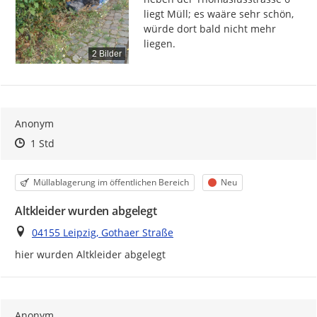
liegt Müll; es waäre sehr schön, 
würde dort bald nicht mehr 
liegen.
2 Bilder
Anonym
Zeitpunkt des Erstellens
Zeitpunkt des Erstellens
Zur Äußerung
1 Std
Kategorie
Status
Müllablagerung im öffentlichen Bereich
Neu
Altkleider wurden abgelegt
Ort
04155 Leipzig, Gothaer Straße
Anonym