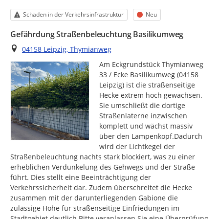
Kategorie
Status
Schäden in der Verkehrsinfrastruktur
Neu
Gefährdung Straßenbeleuchtung Basilikumweg
Ort
04158 Leipzig, Thymianweg
Am Eckgrundstück Thymianweg 
33 / Ecke Basilikumweg (04158 
Leipzig) ist die straßenseitige 
Hecke extrem hoch gewachsen. 
Sie umschließt die dortige 
Straßenlaterne inzwischen 
komplett und wächst massiv 
über den Lampenkopf.Dadurch 
wird der Lichtkegel der 
Straßenbeleuchtung nachts stark blockiert, was zu einer 
erheblichen Verdunkelung des Gehwegs und der Straße 
führt. Dies stellt eine Beeinträchtigung der 
Verkehrssicherheit dar. Zudem überschreitet die Hecke 
zusammen mit der darunterliegenden Gabione die 
zulässige Höhe für straßenseitige Einfriedungen im 
Stadtgebiet deutlich.Bitte veranlassen Sie eine Überprüfung 