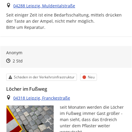
Ort
04288 Leipzig, Muldentalstraße
Seit einiger Zeit ist eine Bedarfsschaltung, mittels drücken 
der Taste an der Ampel, nicht mehr möglich.

Bitte um Reparatur.
Anonym
Zeitpunkt des Erstellens
Zeitpunkt des Erstellens
Zur Äußerung
2 Std
Kategorie
Status
Schäden in der Verkehrsinfrastruktur
Neu
Löcher im Fußweg
Ort
04318 Leipzig, Franckestraße
seit Monaten werden die Löcher 
im Fußweg immer Gast größer - 
man sieht, dass das Erdreich 
unter dem Pflaster weiter 
wegrutscht 