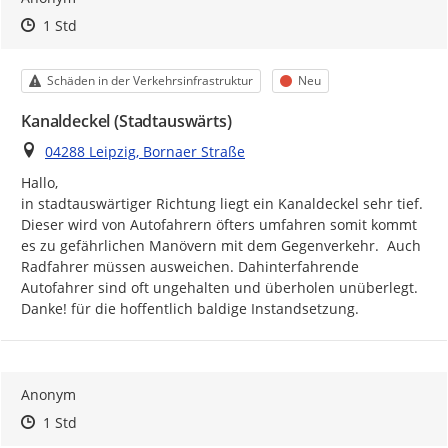
Zeitpunkt des Erstellens
Zeitpunkt des Erstellens
Zur Äußerung
1 Std
Kategorie
Status
Schäden in der Verkehrsinfrastruktur
Neu
Kanaldeckel (Stadtauswärts)
Ort
04288 Leipzig, Bornaer Straße
Hallo,

in stadtauswärtiger Richtung liegt ein Kanaldeckel sehr tief. 
Dieser wird von Autofahrern öfters umfahren somit kommt 
es zu gefährlichen Manövern mit dem Gegenverkehr.  Auch 
Radfahrer müssen ausweichen. Dahinterfahrende 
Autofahrer sind oft ungehalten und überholen unüberlegt.

Danke! für die hoffentlich baldige Instandsetzung.
Anonym
Zeitpunkt des Erstellens
Zeitpunkt des Erstellens
Zur Äußerung
1 Std