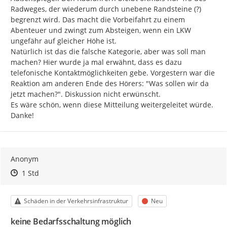
Radweges, der wiederum durch unebene Randsteine (?) 
begrenzt wird. Das macht die Vorbeifahrt zu einem 
Abenteuer und zwingt zum Absteigen, wenn ein LKW 
ungefähr auf gleicher Höhe ist.

Natürlich ist das die falsche Kategorie, aber was soll man 
machen? Hier wurde ja mal erwähnt, dass es dazu 
telefonische Kontaktmöglichkeiten gebe. Vorgestern war die 
Reaktion am anderen Ende des Hörers: "Was sollen wir da 
jetzt machen?". Diskussion nicht erwünscht.

Es wäre schön, wenn diese Mitteilung weitergeleitet würde.

Danke!
Anonym
Zeitpunkt des Erstellens
Zeitpunkt des Erstellens
Zur Äußerung
1 Std
Kategorie
Status
Schäden in der Verkehrsinfrastruktur
Neu
keine Bedarfsschaltung möglich