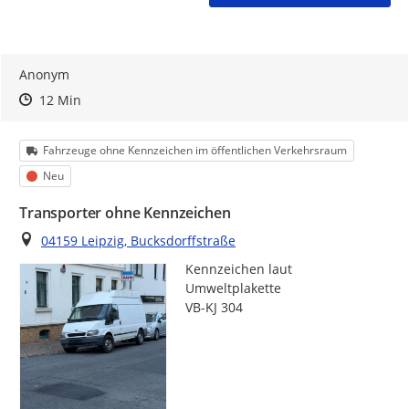
Anonym
Zeitpunkt des Erstellens
Zeitpunkt des Erstellens
Zur Äußerung
12 Min
Kategorie
Fahrzeuge ohne Kennzeichen im öffentlichen Verkehrsraum
Status
Neu
Transporter ohne Kennzeichen
Ort
04159 Leipzig, Bucksdorffstraße
Kennzeichen laut 
Umweltplakette

VB-KJ 304