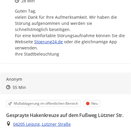
Zeitpunkt des Erstellens
28 Min
Guten Tag,

vielen Dank für Ihre Aufmerksamkeit. Wir haben die 
Störung aufgenommen und werden sie 
schnellstmöglich beseitigen.

Für eine komfortable Störungsaufnahme können Sie die 
http://
Webseite 
Stoerung24.de
 oder die gleichnamige App 
verwenden.

Ihre Stadtbeleuchtung
Anonym
Zeitpunkt des Erstellens
Zeitpunkt des Erstellens
Zur Äußerung
55 Min
Kategorie
Status
Müllablagerung im öffentlichen Bereich
Neu
Gesprayte Hakenkreuze auf dem Fußweg Lützner Str.
Ort
04205 Leipzig, Lützner Straße