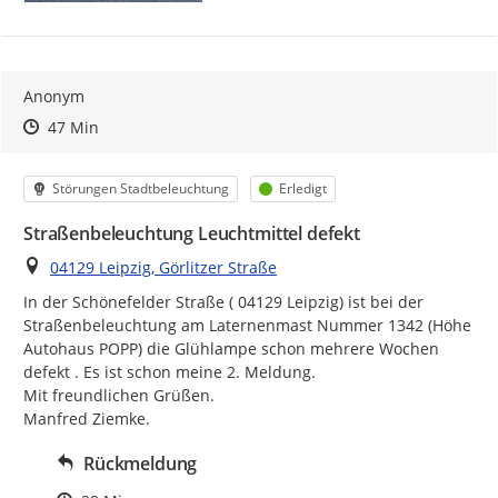
Anonym
Zeitpunkt des Erstellens
Zeitpunkt des Erstellens
Zur Äußerung
47 Min
Kategorie
Status
Störungen Stadtbeleuchtung
Erledigt
Straßenbeleuchtung Leuchtmittel defekt
Ort
04129 Leipzig, Görlitzer Straße
In der Schönefelder Straße ( 04129 Leipzig) ist bei der 
Straßenbeleuchtung am Laternenmast Nummer 1342 (Höhe 
Autohaus POPP) die Glühlampe schon mehrere Wochen 
defekt . Es ist schon meine 2. Meldung.

Mit freundlichen Grüßen.

Manfred Ziemke.
Rückmeldung