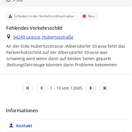
Kategorie
Status
Schäden in der Verkehrsinfrastruktur
Neu
Fehlendes Verkehrsschild
Ort
04249 Leipzig, Hubertusstraße
An der Ecke Hubertusstrasse /Albersdorfer Strasse fehlt das 
Parkverbotsschild auf der Albersdorfer Strasse was 
schwierig wird wenn dann auf beiden Seiten geparkt 
,Rettungsfahrzeuge könnten dann Probleme bekommen
1 - 10 von 12605
Informationen
Kontakt