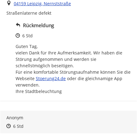
Ort
04159 Leipzig, Nernststraße
Straßenlaterne defekt
Rückmeldung
Zeitpunkt des Erstellens
6 Std
Guten Tag,

vielen Dank für Ihre Aufmerksamkeit. Wir haben die 
Störung aufgenommen und werden sie 
schnellstmöglich beseitigen.

Für eine komfortable Störungsaufnahme können Sie die 
http://
Webseite 
Stoerung24.de
 oder die gleichnamige App 
verwenden.

Ihre Stadtbeleuchtung
Anonym
Zeitpunkt des Erstellens
Zeitpunkt des Erstellens
Zur Äußerung
6 Std