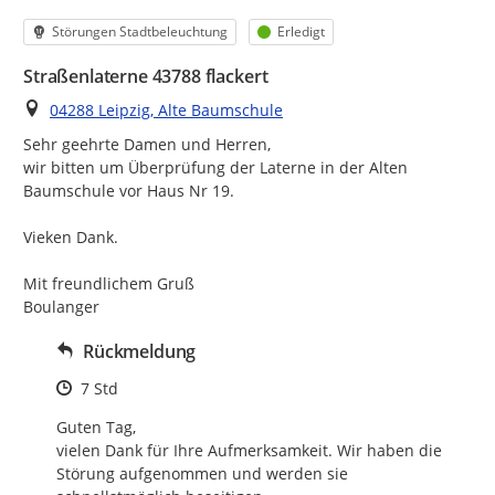
Kategorie
Status
Störungen Stadtbeleuchtung
Erledigt
Straßenlaterne 43788 flackert
Ort
04288 Leipzig, Alte Baumschule
Sehr geehrte Damen und Herren,

wir bitten um Überprüfung der Laterne in der Alten 
Baumschule vor Haus Nr 19.

Vieken Dank.

Mit freundlichem Gruß

Boulanger
Rückmeldung
Zeitpunkt des Erstellens
7 Std
Guten Tag,

vielen Dank für Ihre Aufmerksamkeit. Wir haben die 
Störung aufgenommen und werden sie 