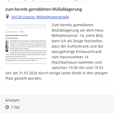
zum bereits gemeldeten Müllablagerung
Ort
04129 Leipzig, Wilhelminenstraße
Zum bereits gemeldeten 
Müllablagerung vor dem Haus 
Wilhelminenstr. 16, siehe Bild, 
kann ich als Zeuge feststellen, 
dass der Kühlschrank und der 
dazugehörige Einbauschrank 
vom Hausnummer 14 
(Nachbarhaus) stammen und 
zwischen 19:38 Uhr und 19:53 
Uhr am 31.07.2026 durch einige Leute direkt in den jetzigen 
Platz gestellt wurden.
Anonym
Zeitpunkt des Erstellens
Zeitpunkt des Erstellens
Zur Äußerung
7 Std