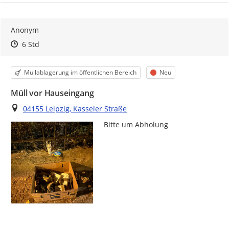
Anonym
Zeitpunkt des Erstellens
Zeitpunkt des Erstellens
Zur Äußerung
6 Std
Kategorie
Status
Müllablagerung im öffentlichen Bereich
Neu
Müll vor Hauseingang
Ort
04155 Leipzig, Kasseler Straße
Bitte um Abholung