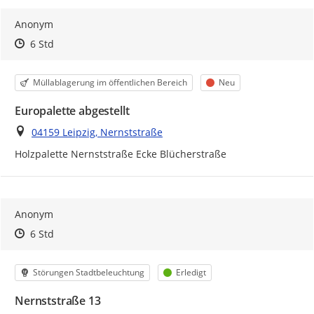
Anonym
Zeitpunkt des Erstellens
Zeitpunkt des Erstellens
Zur Äußerung
6 Std
Kategorie
Status
Müllablagerung im öffentlichen Bereich
Neu
Europalette abgestellt
Ort
04159 Leipzig, Nernststraße
Holzpalette Nernststraße Ecke Blücherstraße
Anonym
Zeitpunkt des Erstellens
Zeitpunkt des Erstellens
Zur Äußerung
6 Std
Kategorie
Status
Störungen Stadtbeleuchtung
Erledigt
Nernststraße 13