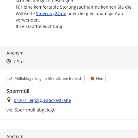
schnellstmöglich beseitigen.

Für eine komfortable Störungsaufnahme können Sie die 
http://
Webseite 
Stoerung24.de
 oder die gleichnamige App 
verwenden.

Ihre Stadtbeleuchtung
Anonym
Zeitpunkt des Erstellens
Zeitpunkt des Erstellens
Zur Äußerung
7 Std
Kategorie
Status
Müllablagerung im öffentlichen Bereich
Neu
Sperrmüll
Ort
04207 Leipzig, Brackestraße
viel Sperrmüll abgelegt 
Anonym