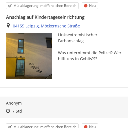
Kategorie
Status
Müllablagerung im öffentlichen Bereich
Neu
Anschlag auf Kindertageseinrichtung
Ort
04155 Leipzig, Möckernsche Straße
Linksextremistischer 
Farbanschlag

Was unternimmt die Polizei? Wer 
hilft uns in Gohlis???
Anonym
Zeitpunkt des Erstellens
Zeitpunkt des Erstellens
Zur Äußerung
7 Std
Kategorie
Status
Müllablagerung im öffentlichen Bereich
Neu