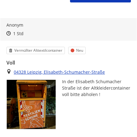
Anonym
Zeitpunkt des Erstellens
Zeitpunkt des Erstellens
Zur Äußerung
1 Std
Kategorie
Status
Vermüllter Alttextilcontainer
Neu
Voll
Ort
04328 Leipzig, Elisabeth-Schumacher-Straße
In der Elisabeth Schumacher 
Straße ist der Altkleidercontainer 
voll bitte abholen !