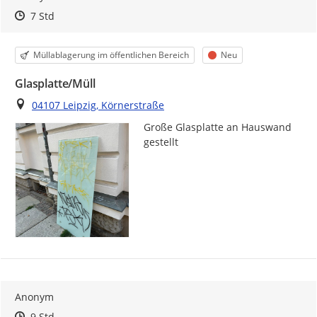
Zeitpunkt des Erstellens
Zeitpunkt des Erstellens
Zur Äußerung
7 Std
Kategorie
Status
Müllablagerung im öffentlichen Bereich
Neu
Glasplatte/Müll
Ort
04107 Leipzig, Körnerstraße
Große Glasplatte an Hauswand 
gestellt
Anonym
Zeitpunkt des Erstellens
Zeitpunkt des Erstellens
Zur Äußerung
9 Std