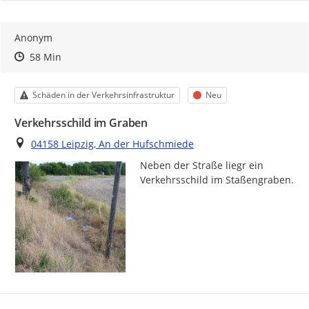
Anonym
Zeitpunkt des Erstellens
Zeitpunkt des Erstellens
Zur Äußerung
58 Min
Kategorie
Status
Schäden in der Verkehrsinfrastruktur
Neu
Verkehrsschild im Graben
Ort
04158 Leipzig, An der Hufschmiede
Neben der Straße liegr ein 
Verkehrsschild im Staßengraben.