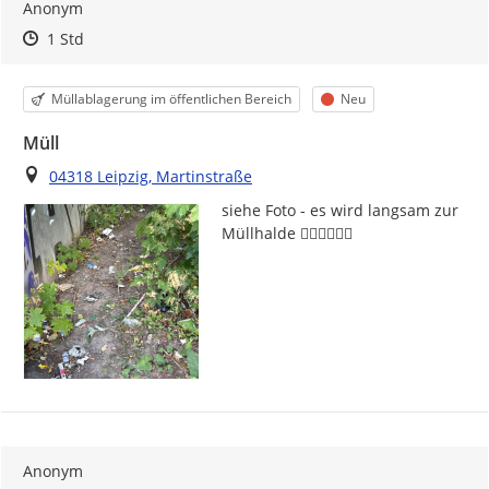
Anonym
Zeitpunkt des Erstellens
Zeitpunkt des Erstellens
Zur Äußerung
1 Std
Kategorie
Status
Müllablagerung im öffentlichen Bereich
Neu
Müll
Ort
04318 Leipzig, Martinstraße
siehe Foto - es wird langsam zur 
Müllhalde 👍🏻👍🏻👍🏻
Anonym