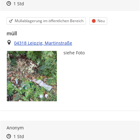
Zeitpunkt des Erstellens
Zeitpunkt des Erstellens
Zur Äußerung
1 Std
Kategorie
Status
Müllablagerung im öffentlichen Bereich
Neu
müll
Ort
04318 Leipzig, Martinstraße
siehe Foto 
Anonym
Zeitpunkt des Erstellens
Zeitpunkt des Erstellens
Zur Äußerung
1 Std