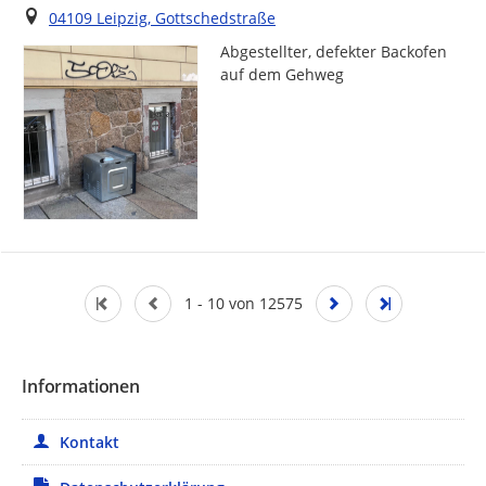
Ort
04109 Leipzig, Gottschedstraße
Abgestellter, defekter Backofen 
auf dem Gehweg
1 - 10 von 12575
Informationen
Kontakt