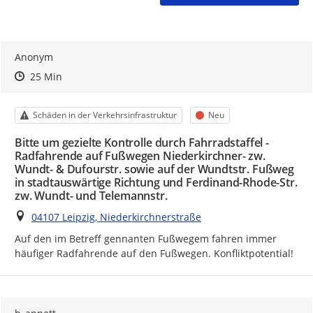
Anonym
Zeitpunkt des Erstellens
Zeitpunkt des Erstellens
Zur Äußerung
25 Min
Kategorie
Status
Schäden in der Verkehrsinfrastruktur
Neu
Bitte um gezielte Kontrolle durch Fahrradstaffel -
Radfahrende auf Fußwegen Niederkirchner- zw.
Wundt- & Dufourstr. sowie auf der Wundtstr. Fußweg
in stadtauswärtige Richtung und Ferdinand-Rhode-Str.
zw. Wundt- und Telemannstr.
Ort
04107 Leipzig, Niederkirchnerstraße
Auf den im Betreff gennanten Fußwegem fahren immer 
häufiger Radfahrende auf den Fußwegen. Konfliktpotential!