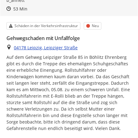
b_annett
Zeitpunkt des Erstellens
Zeitpunkt des Erstellens
Zur Äußerung
53 Min
Kategorie
Status
Schäden in der Verkehrsinfrastruktur
Neu
Gehwegschaden mit Unfallfolge
Ort
04178 Leipzig, Leipziger Straße
Auf dem Gehweg Leipziger Straße 85 in Böhlitz Ehrenberg 
gibt es durch die Treppe des ehemaligen Schuhgeschäftes 
eine erhebliche Einengung. Rollstuhlfahrer oder 
Kinderwägen kommen kaum daran vorbei. Da das Geschäft 
seit langen leer steht, zerfällt die Eingangstreppe. Dadurch 
kam es am Mittwoch, 05.08. zu einem schweren Unfall. Eine 
Rollstuhlfahrerin mit E-Rolli blieb an der Treppe hängen, 
stürzte samt Rollstuhl auf die die Straße und zog sich 
schwere Verletzungen zu. Da ich selbst Mutter einer 
Rollstuhlfahrerin bin und diese Engstelle schon länger mit 
Sorge beobachte, bitte ich dringend darum, dass diese 
Gefahrenstelle nun endlich beseitigt wird. Vielen Dank.