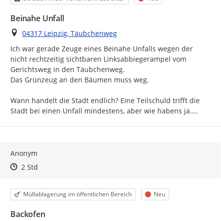
Beinahe Unfall
Ort
04317 Leipzig, Täubchenweg
Ich war gerade Zeuge eines Beinahe Unfalls wegen der 
nicht rechtzeitig sichtbaren Linksabbiegerampel vom 
Gerichtsweg in den Täubchenweg.

Das Grünzeug an den Bäumen muss weg.

Wann handelt die Stadt endlich? Eine Teilschuld trifft die 
Stadt bei einen Unfall mindestens, aber wie habens ja....
Anonym
Zeitpunkt des Erstellens
Zeitpunkt des Erstellens
Zur Äußerung
2 Std
Kategorie
Status
Müllablagerung im öffentlichen Bereich
Neu
Backofen