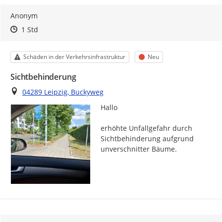
Anonym
Zeitpunkt des Erstellens
Zeitpunkt des Erstellens
Zur Äußerung
1 Std
Kategorie
Status
Schäden in der Verkehrsinfrastruktur
Neu
Sichtbehinderung
Ort
04289 Leipzig, Buckyweg
Hallo 

erhöhte Unfallgefahr durch 
Sichtbehinderung aufgrund 