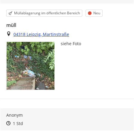
Kategorie
Status
Müllablagerung im öffentlichen Bereich
Neu
müll
Ort
04318 Leipzig, Martinstraße
siehe Foto 
Anonym
Zeitpunkt des Erstellens
Zeitpunkt des Erstellens
Zur Äußerung
1 Std