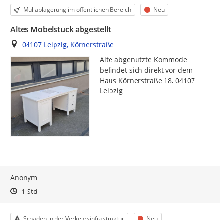
Kategorie
Status
Müllablagerung im öffentlichen Bereich
Neu
Altes Möbelstück abgestellt
Ort
04107 Leipzig, Körnerstraße
Alte abgenutzte Kommode 
befindet sich direkt vor dem 
Haus Körnerstraße 18, 04107 
Leipzig
Anonym
Zeitpunkt des Erstellens
Zeitpunkt des Erstellens
Zur Äußerung
1 Std
Kategorie
Status
Schäden in der Verkehrsinfrastruktur
Neu