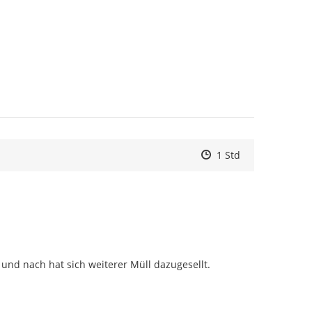
Zeitpunkt des Erstell
Zeitpunkt des Erstel
Zur Äußerung
1 Std
 und nach hat sich weiterer Müll dazugesellt.