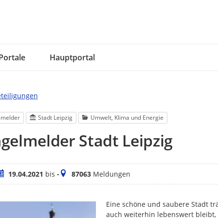
Portale
Hauptportal
eteiligungen
lmelder
Stadt Leipzig
Umwelt, Klima und Energie
elmelder Stadt Leipzig
eitraum
Meldungen
19.04.2021
bis
-
87063
Meldungen
Eine schöne und saubere Stadt trä
auch weiterhin lebenswert bleibt,