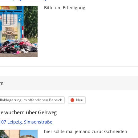
Bitte um Erledigung.
ym
egorie
Status
lablagerung im öffentlichen Bereich
Neu
e wuchern über Gehweg
107 Leipzig, Simsonstraße
hier sollte mal jemand zurückschneiden