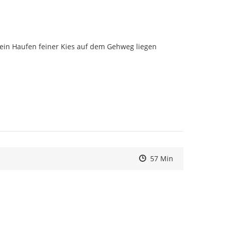
 ein Haufen feiner Kies auf dem Gehweg liegen 
Zeitpunkt des Erstelle
Zeitpunkt des Erstelle
Zur Äußerung
57 Min