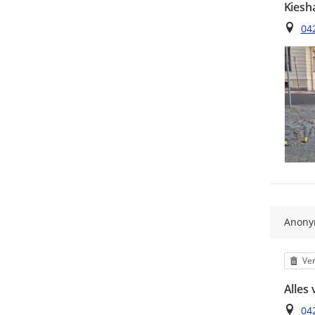
Kiesh
Ort
042
Anon
Kat
Ver
Alles 
Ort
04