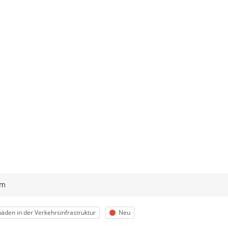
ym
egorie
Status
äden in der Verkehrsinfrastruktur
Neu