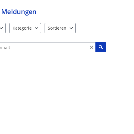
Meldungen
Kategorie
Sortieren
e verfügbar. Benutzen Sie "Pfeiltaste oben" und "Pfeiltaste unten"
12 Einträge verfügbar. Benutzen Sie "Pfeiltaste oben" und "Pf
2 Einträge verfügbar. Benutzen Sie "Pfeiltas
ch Meldungen und Kommentaren