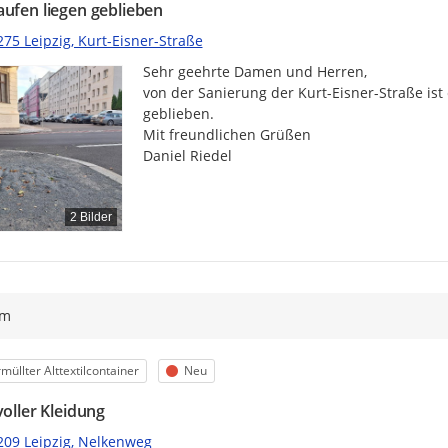
aufen liegen geblieben
75 Leipzig, Kurt-Eisner-Straße
Sehr geehrte Damen und Herren,

von der Sanierung der Kurt-Eisner-Straße ist
geblieben.

Mit freundlichen Grüßen

Daniel Riedel
2 Bilder
ym
egorie
Status
müllter Alttextilcontainer
Neu
voller Kleidung
209 Leipzig, Nelkenweg