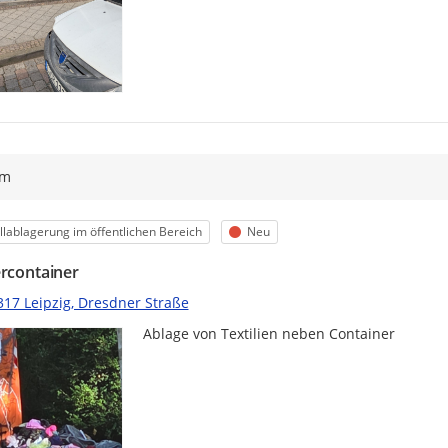
ym
egorie
Status
lablagerung im öffentlichen Bereich
Neu
ercontainer
317 Leipzig, Dresdner Straße
Ablage von Textilien neben Container