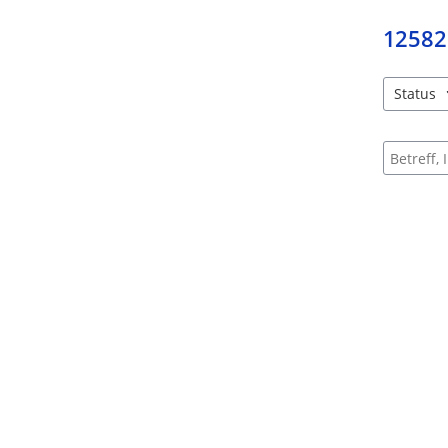
12582
Status
4 Einträg
Suche na