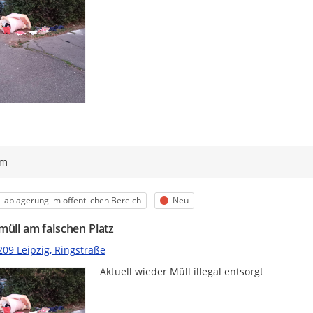
ym
egorie
Status
lablagerung im öffentlichen Bereich
Neu
müll am falschen Platz
209 Leipzig, Ringstraße
Aktuell wieder Müll illegal entsorgt 