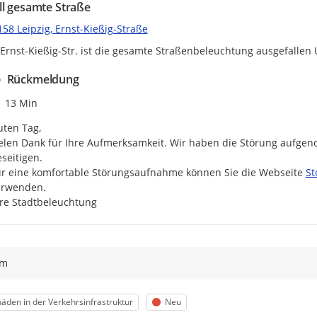
ll gesamte Straße
58 Leipzig, Ernst-Kießig-Straße
 Ernst-Kießig-Str. ist die gesamte Straßenbeleuchtung ausgefallen
Rückmeldung
Zeitpunkt des Erstellens
13 Min
ten Tag,

elen Dank für Ihre Aufmerksamkeit. Wir haben die Störung aufge
seitigen.

ht
r eine komfortable Störungsaufnahme können Sie die Webseite 
St
rwenden.

re Stadtbeleuchtung
ym
egorie
Status
äden in der Verkehrsinfrastruktur
Neu