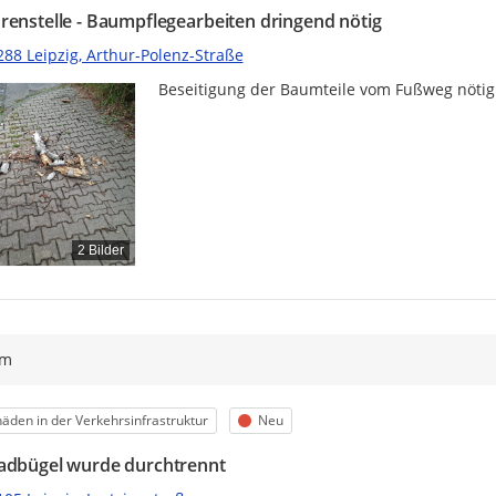
renstelle - Baumpflegearbeiten dringend nötig
288 Leipzig, Arthur-Polenz-Straße
Beseitigung der Baumteile vom Fußweg nötig
2 Bilder
ym
egorie
Status
äden in der Verkehrsinfrastruktur
Neu
adbügel wurde durchtrennt