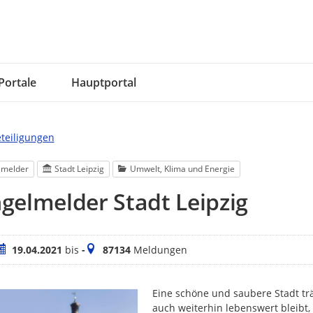
Portale
Hauptportal
eteiligungen
lmelder
Stadt Leipzig
Umwelt, Klima und Energie
elmelder Stadt Leipzig
eitraum
Meldungen
19.04.2021
bis
-
87134
Meldungen
Eine schöne und saubere Stadt trä
auch weiterhin lebenswert bleibt,