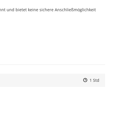
nt und bietet keine sichere Anschließmöglichkeit 
Zeitpunkt des Erstell
Zeitpunkt des Erstel
Zur Äußerung
1 Std