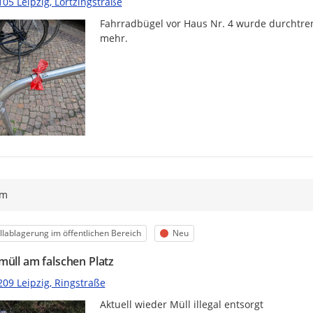
05 Leipzig, Lortzingstraße
Fahrradbügel vor Haus Nr. 4 wurde durchtren
mehr.
ym
egorie
Status
lablagerung im öffentlichen Bereich
Neu
müll am falschen Platz
209 Leipzig, Ringstraße
Aktuell wieder Müll illegal entsorgt 