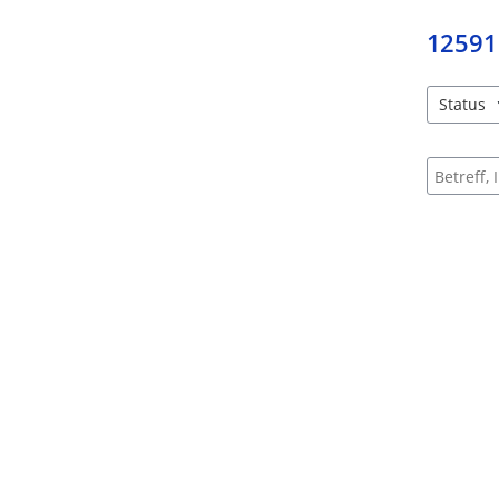
12591
Status
4 Einträg
Suche na