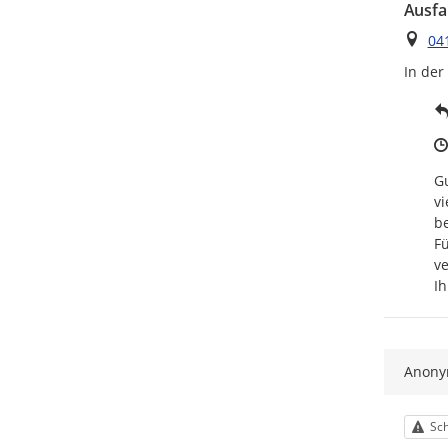
Ausfa
Ort
041
In der
Gu
vi
be
Fü
ve
Ih
Anon
Kat
Sch