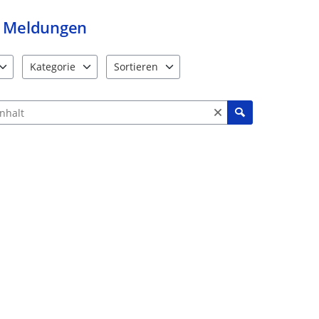
Meldungen
Kategorie
Sortieren
e verfügbar. Benutzen Sie "Pfeiltaste oben" und "Pfeiltaste unten"
12 Einträge verfügbar. Benutzen Sie "Pfeiltaste oben" und "Pf
2 Einträge verfügbar. Benutzen Sie "Pfeiltas
ch Meldungen und Kommentaren