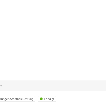
ym
egorie
Status
rungen Stadtbeleuchtung
Erledigt