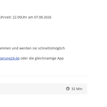
 Uhrzeit: 22.00Uhr am 07.08.2026
nommen und werden sie schnellstmöglich 
tp://
oerung24.de
 oder die gleichnamige App 
Zeitpunkt des Erstelle
Zeitpunkt des Erstelle
Zur Äußerung
32 Min