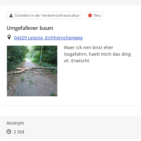
Kategorie
Status
Schäden in der Verkehrsinfrastruktur
Neu
Umgefallener baum
Ort
04329 Leipzig, Eichhörnchenweg
Waer ick nen bissl eher 
losgefahrn, haett mich das ding 
vll. Erwischt.
Anonym
Zeitpunkt des Erstellens
Zeitpunkt des Erstellens
Zur Äußerung
2 Std