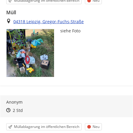
Kategorie
Status
Müllablagerung im öffentlichen Bereich
Neu
Müll
Ort
04318 Leipzig, Gregor-Fuchs-Straße
siehe Foto 
Anonym
Zeitpunkt des Erstellens
Zeitpunkt des Erstellens
Zur Äußerung
2 Std
Kategorie
Status
Müllablagerung im öffentlichen Bereich
Neu