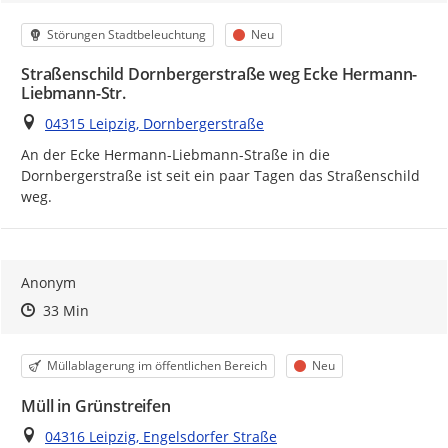
Kategorie
Status
Störungen Stadtbeleuchtung
Neu
Straßenschild Dornbergerstraße weg Ecke Hermann-
Liebmann-Str.
Ort
04315 Leipzig, Dornbergerstraße
An der Ecke Hermann-Liebmann-Straße in die 
Dornbergerstraße ist seit ein paar Tagen das Straßenschild 
weg.
Anonym
Zeitpunkt des Erstellens
Zeitpunkt des Erstellens
Zur Äußerung
33 Min
Kategorie
Status
Müllablagerung im öffentlichen Bereich
Neu
Müll in Grünstreifen
Ort
04316 Leipzig, Engelsdorfer Straße