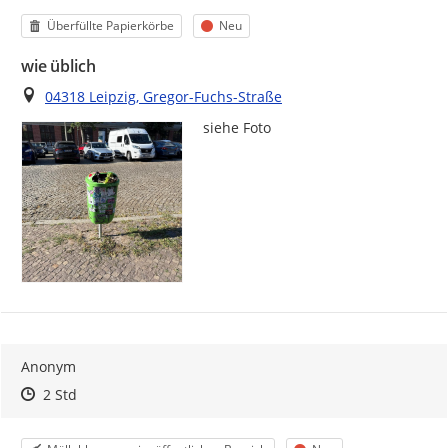
Kategorie
Status
Überfüllte Papierkörbe
Neu
wie üblich
Ort
04318 Leipzig, Gregor-Fuchs-Straße
siehe Foto 
Anonym
Zeitpunkt des Erstellens
Zeitpunkt des Erstellens
Zur Äußerung
2 Std