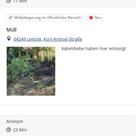
Zeitpunkt des Erstellens
Zeitpunkt des Erstellens
Zur Äußerung
11 Min
Kategorie
Status
Müllablagerung im öffentlichen Bereich
Neu
Müll
Ort
04249 Leipzig, Kurt-Kresse-Straße
kabeldiebe haben hier entsorgt 
Anonym
Zeitpunkt des Erstellens
Zeitpunkt des Erstellens
Zur Äußerung
23 Min