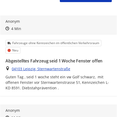
Anonym
Zeitpunkt des Erstellens
Zeitpunkt des Erstellens
Zur Äußerung
4 Min
Kategorie
Fahrzeuge ohne Kennzeichen im öffentlichen Verkehrsraum
Status
Neu
Abgestelltes Fahrzeug seid 1 Woche Fenster offen
Ort
04103 Leipzig, Sternwartenstraße
Guten Tag , seid 1 woche steht ein vw Golf schwarz,  mit 
offenen Fenster vor Sternwartenstrasse 51, Kennzeichen L-
KD 8591. Diebstahprävention .
Anonym