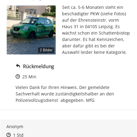
Seit ca. 5-6 Monaten steht ein 
beschädigter PKW (siehe Fotos) 
auf der Ehrensteinstr. vorm 
Haus 31 in 04105 Leipzig. Es 
wächst schon ein Schattenbiotop 
darunter. Es hat Kennzeichen, 
aber dafür gibt es bei der 
2 Bilder
Auswahl leider keine Kategorie.
Rückmeldung
Zeitpunkt des Erstellens
25 Min
Vielen Dank für Ihren Hinweis. Der gemeldete 
Sachverhalt wurde zuständigkeitshalber an den 
Polizeivollzugsdienst  abgegeben. MfG
Anonym
Zeitpunkt des Erstellens
Zeitpunkt des Erstellens
Zur Äußerung
1 Std