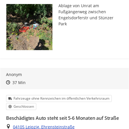
Ablage von Unrat am 
Fußgängerweg zwischen 
Engelsdorferstr und Stünzer 
Park 
Anonym
Zeitpunkt des Erstellens
Zeitpunkt des Erstellens
Zur Äußerung
37 Min
Kategorie
Fahrzeuge ohne Kennzeichen im öffentlichen Verkehrsraum
Status
Geschlossen
Beschädigtes Auto steht seit 5-6 Monaten auf Straße
Ort
04105 Leipzig, Ehrensteinstraße