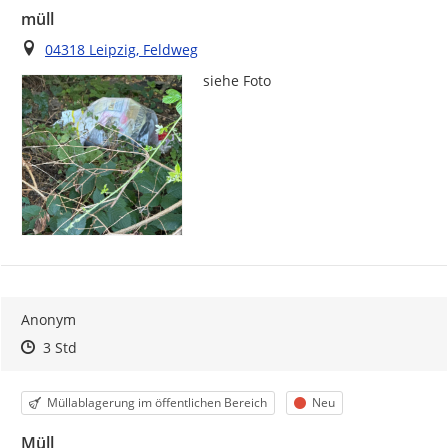
müll
Ort
04318 Leipzig, Feldweg
siehe Foto 
Anonym
Zeitpunkt des Erstellens
Zeitpunkt des Erstellens
Zur Äußerung
3 Std
Kategorie
Status
Müllablagerung im öffentlichen Bereich
Neu
Müll