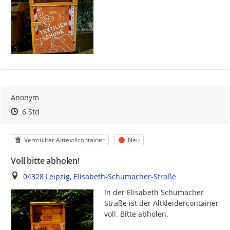
Anonym
Zeitpunkt des Erstellens
Zeitpunkt des Erstellens
Zur Äußerung
6 Std
Kategorie
Status
Vermüllter Alttextilcontainer
Neu
Voll bitte abholen!
Ort
04328 Leipzig, Elisabeth-Schumacher-Straße
In der Elisabeth Schumacher 
Straße ist der Altkleidercontainer 
voll. Bitte abholen.