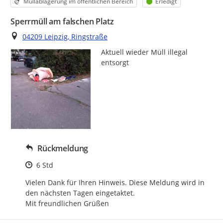
Kategorie
Status
Müllablagerung im öffentlichen Bereich
Erledigt
Sperrmüll am falschen Platz
Ort
04209 Leipzig, Ringstraße
Aktuell wieder Müll illegal 
entsorgt 
Rückmeldung
Zeitpunkt des Erstellens
6 Std
Vielen Dank für Ihren Hinweis. Diese Meldung wird in 
den nächsten Tagen eingetaktet.

Mit freundlichen Grüßen