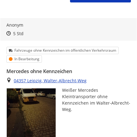
Anonym
Zeitpunkt des Erstellens
Zeitpunkt des Erstellens
Zur Äußerung
5 Std
Kategorie
Fahrzeuge ohne Kennzeichen im öffentlichen Verkehrsraum
Status
In Bearbeitung
Mercedes ohne Kennzeichen
Ort
04357 Leipzig, Walter-Albrecht-Weg
Weißer Mercedes 
Kleintransporter ohne 
Kennzeichen im Walter-Albrecht-
Weg.