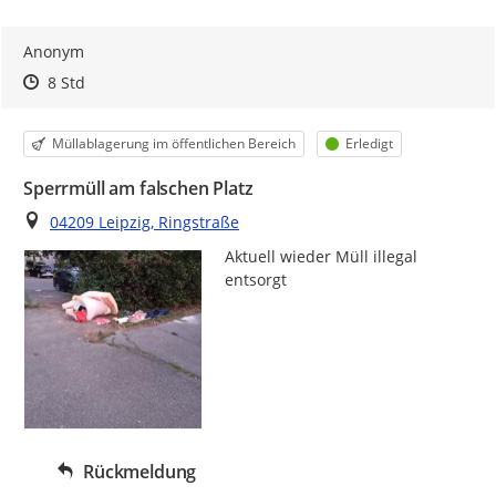
Anonym
Zeitpunkt des Erstellens
Zeitpunkt des Erstellens
Zur Äußerung
8 Std
Kategorie
Status
Müllablagerung im öffentlichen Bereich
Erledigt
Sperrmüll am falschen Platz
Ort
04209 Leipzig, Ringstraße
Aktuell wieder Müll illegal 
entsorgt 
Rückmeldung