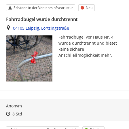
Kategorie
Status
Schäden in der Verkehrsinfrastruktur
Neu
Fahrradbügel wurde durchtrennt
Ort
04105 Leipzig, Lortzingstraße
Fahrradbügel vor Haus Nr. 4 
wurde durchtrennt und bietet 
keine sichere 
Anschließmöglichkeit mehr.
Anonym
Zeitpunkt des Erstellens
Zeitpunkt des Erstellens
Zur Äußerung
8 Std