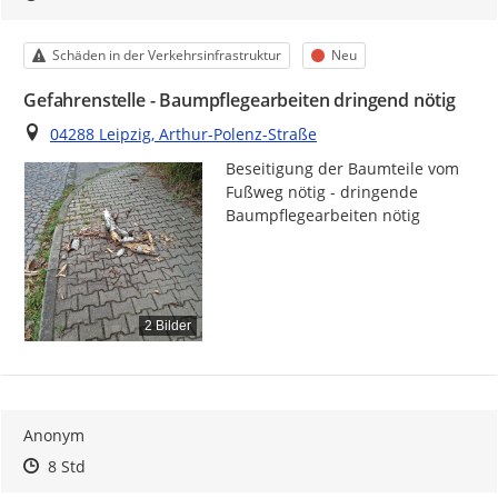
Kategorie
Status
Schäden in der Verkehrsinfrastruktur
Neu
Gefahrenstelle - Baumpflegearbeiten dringend nötig
Ort
04288 Leipzig, Arthur-Polenz-Straße
Beseitigung der Baumteile vom 
Fußweg nötig - dringende 
Baumpflegearbeiten nötig
2 Bilder
Anonym
Zeitpunkt des Erstellens
Zeitpunkt des Erstellens
Zur Äußerung
8 Std