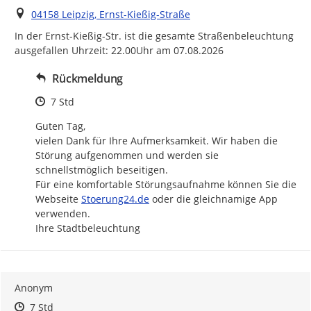
Ort
04158 Leipzig, Ernst-Kießig-Straße
In der Ernst-Kießig-Str. ist die gesamte Straßenbeleuchtung 
ausgefallen Uhrzeit: 22.00Uhr am 07.08.2026
Rückmeldung
Zeitpunkt des Erstellens
7 Std
Guten Tag,

vielen Dank für Ihre Aufmerksamkeit. Wir haben die 
Störung aufgenommen und werden sie 
schnellstmöglich beseitigen.

Für eine komfortable Störungsaufnahme können Sie die 
http://
Webseite 
Stoerung24.de
 oder die gleichnamige App 
verwenden.

Ihre Stadtbeleuchtung
Anonym
Zeitpunkt des Erstellens
Zeitpunkt des Erstellens
Zur Äußerung
7 Std