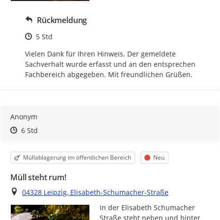
Rückmeldung
Zeitpunkt des Erstellens
5 Std
Vielen Dank für Ihren Hinweis. Der gemeldete 
Sachverhalt wurde erfasst und an den entsprechen 
Fachbereich abgegeben. Mit freundlichen Grüßen.
Anonym
Zeitpunkt des Erstellens
Zeitpunkt des Erstellens
Zur Äußerung
6 Std
Kategorie
Status
Müllablagerung im öffentlichen Bereich
Neu
Müll steht rum!
Ort
04328 Leipzig, Elisabeth-Schumacher-Straße
In der Elisabeth Schumacher 
Straße steht neben und hinter 