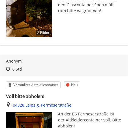
den Glascontainer Sperrmüll 
rum bitte wegräumen!
2 Bilder
Anonym
Zeitpunkt des Erstellens
Zeitpunkt des Erstellens
Zur Äußerung
6 Std
Kategorie
Status
Vermüllter Alttextilcontainer
Neu
Voll bitte abholen!
Ort
04328 Leipzig, Permoserstraße
An der B6 Permoserstraße ist 
der Altkleidercontainer voll. Bitte 
abholen!