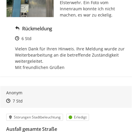
Elsterwehr. Ein Foto vom 
Innenraum konnte ich nicht 
machen, es war zu eckelig.
Rückmeldung
Zeitpunkt des Erstellens
6 Std
Vielen Dank für Ihren Hinweis. Ihre Meldung wurde zur 
Weiterbearbeitung an die betreffende Zuständigkeit 
weitergeleitet.

Mit freundlichen Grüßen
Anonym
Zeitpunkt des Erstellens
Zeitpunkt des Erstellens
Zur Äußerung
7 Std
Kategorie
Status
Störungen Stadtbeleuchtung
Erledigt
Ausfall gesamte Straße