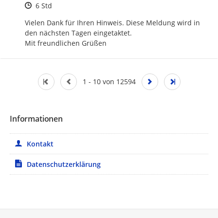
Zeitpunkt des Erstellens
6 Std
Vielen Dank für Ihren Hinweis. Diese Meldung wird in 
den nächsten Tagen eingetaktet.

Mit freundlichen Grüßen
1 - 10 von 12594
Informationen
Kontakt
Datenschutzerklärung
Service