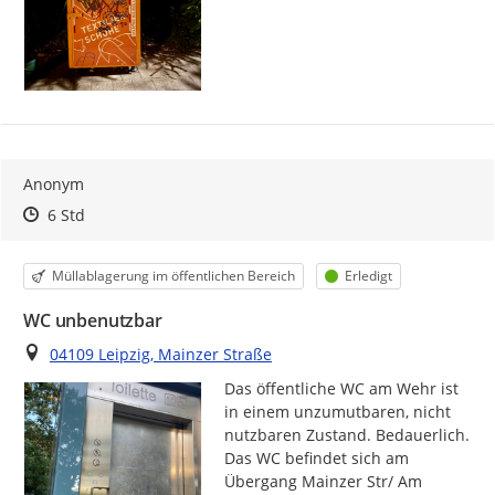
Anonym
Zeitpunkt des Erstellens
Zeitpunkt des Erstellens
Zur Äußerung
6 Std
Kategorie
Status
Müllablagerung im öffentlichen Bereich
Erledigt
WC unbenutzbar
Ort
04109 Leipzig, Mainzer Straße
Das öffentliche WC am Wehr ist 
in einem unzumutbaren, nicht 
nutzbaren Zustand. Bedauerlich.

Das WC befindet sich am 
Übergang Mainzer Str/ Am 