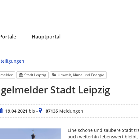
Portale
Hauptportal
eteiligungen
lmelder
Stadt Leipzig
Umwelt, Klima und Energie
elmelder Stadt Leipzig
eitraum
Meldungen
19.04.2021
bis
-
87135
Meldungen
Eine schöne und saubere Stadt trä
auch weiterhin lebenswert bleibt,