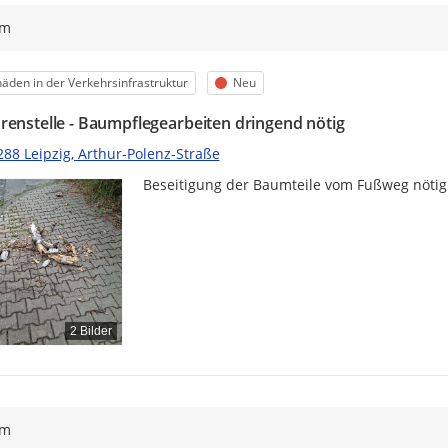
ym
egorie
Status
äden in der Verkehrsinfrastruktur
Neu
renstelle - Baumpflegearbeiten dringend nötig
288 Leipzig, Arthur-Polenz-Straße
Beseitigung der Baumteile vom Fußweg nötig
2 Bilder
ym