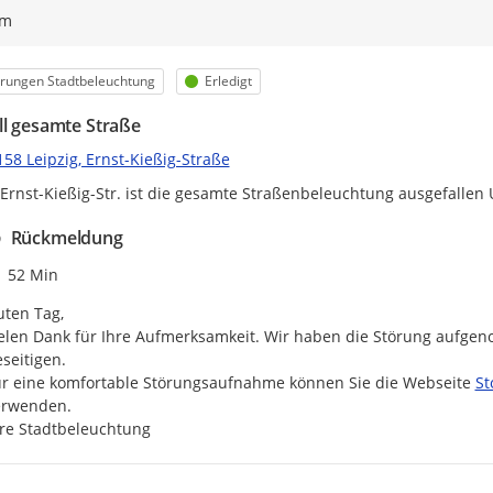
ym
egorie
Status
rungen Stadtbeleuchtung
Erledigt
ll gesamte Straße
58 Leipzig, Ernst-Kießig-Straße
 Ernst-Kießig-Str. ist die gesamte Straßenbeleuchtung ausgefallen
Rückmeldung
Zeitpunkt des Erstellens
52 Min
ten Tag,

elen Dank für Ihre Aufmerksamkeit. Wir haben die Störung aufge
seitigen.

ht
r eine komfortable Störungsaufnahme können Sie die Webseite 
St
rwenden.

re Stadtbeleuchtung