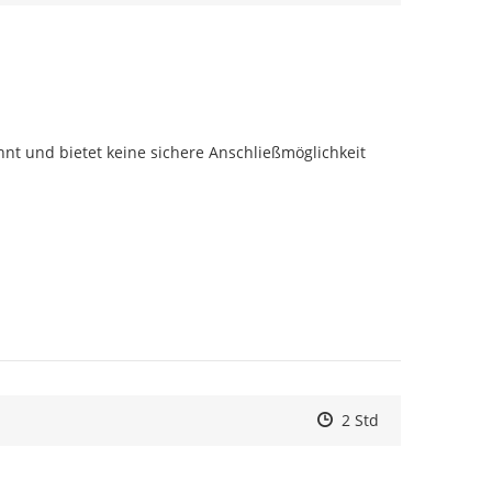
nt und bietet keine sichere Anschließmöglichkeit 
Zeitpunkt des Erstell
Zeitpunkt des Erstel
Zur Äußerung
2 Std