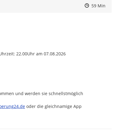
Zeitpunkt des Erstelle
Zeitpunkt des Erstelle
Zur Äußerung
59 Min
 Uhrzeit: 22.00Uhr am 07.08.2026
nommen und werden sie schnellstmöglich 
tp://
oerung24.de
 oder die gleichnamige App 