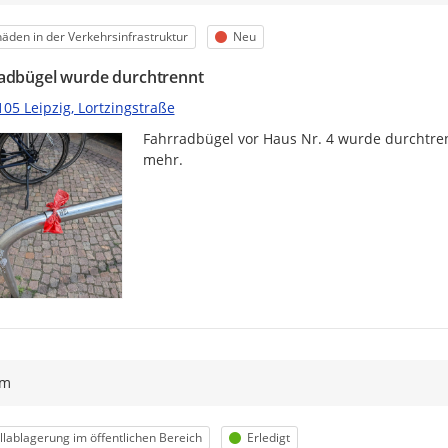
egorie
Status
äden in der Verkehrsinfrastruktur
Neu
adbügel wurde durchtrennt
05 Leipzig, Lortzingstraße
Fahrradbügel vor Haus Nr. 4 wurde durchtren
mehr.
ym
egorie
Status
lablagerung im öffentlichen Bereich
Erledigt