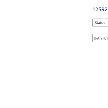
12592
Status
4 Einträg
Suche na