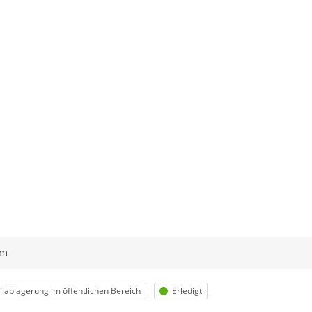
ym
egorie
Status
lablagerung im öffentlichen Bereich
Erledigt