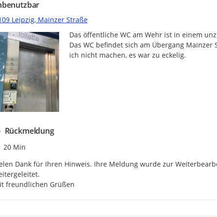
nbenutzbar
109 Leipzig, Mainzer Straße
Das öffentliche WC am Wehr ist in einem unz
Das WC befindet sich am Übergang Mainzer S
ich nicht machen, es war zu eckelig.
Rückmeldung
Zeitpunkt des Erstellens
20 Min
elen Dank für Ihren Hinweis. Ihre Meldung wurde zur Weiterbearbe
itergeleitet.

it freundlichen Grüßen