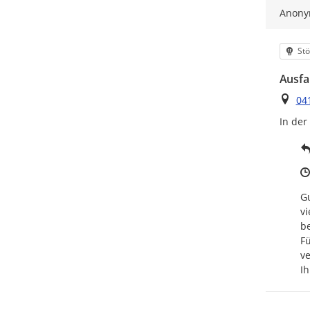
Anon
Kat
Stö
Ausfa
Ort
041
In der
Gu
vi
be
Fü
ve
Ih