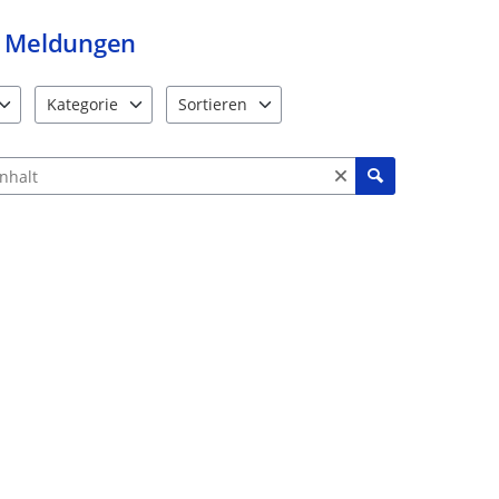
Meldungen
Kategorie
Sortieren
e verfügbar. Benutzen Sie "Pfeiltaste oben" und "Pfeiltaste unten"
12 Einträge verfügbar. Benutzen Sie "Pfeiltaste oben" und "Pf
2 Einträge verfügbar. Benutzen Sie "Pfeiltas
ch Meldungen und Kommentaren