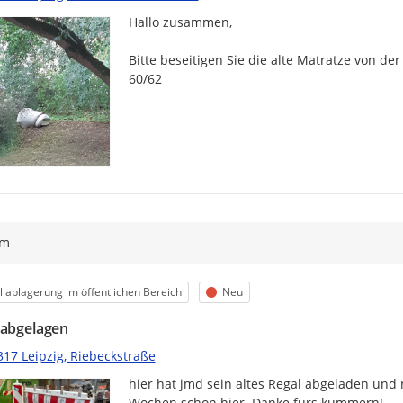
Hallo zusammen,

Bitte beseitigen Sie die alte Matratze von de
60/62
ym
egorie
Status
lablagerung im öffentlichen Bereich
Neu
 abgelagen
317 Leipzig, Riebeckstraße
hier hat jmd sein altes Regal abgeladen und 
Wochen schon hier. Danke fürs kümmern!