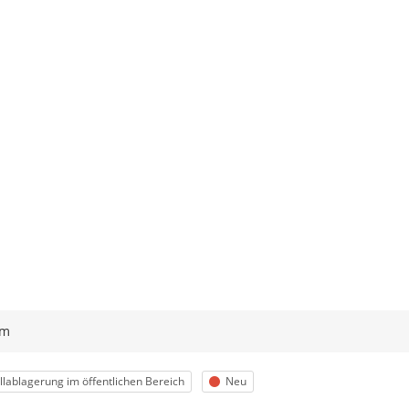
ym
egorie
Status
lablagerung im öffentlichen Bereich
Neu