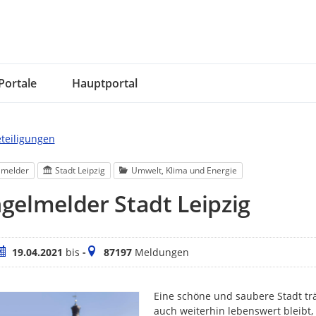
Portale
Hauptportal
eteiligungen
lmelder
Stadt Leipzig
Umwelt, Klima und Energie
elmelder Stadt Leipzig
eitraum
Meldungen
19.04.2021
bis
-
87197
Meldungen
Eine schöne und saubere Stadt trä
auch weiterhin lebenswert bleibt,