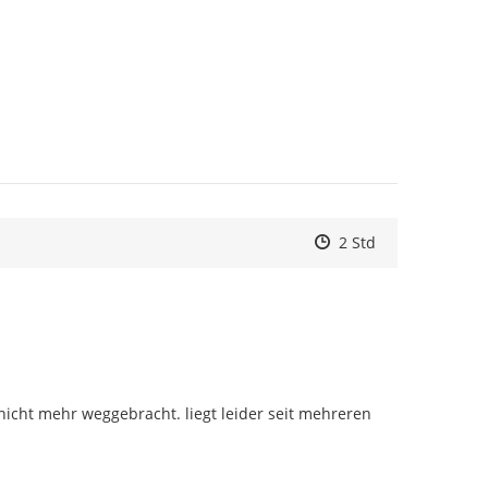
Zeitpunkt des Erstell
Zeitpunkt des Erstel
Zur Äußerung
2 Std
nicht mehr weggebracht. liegt leider seit mehreren 