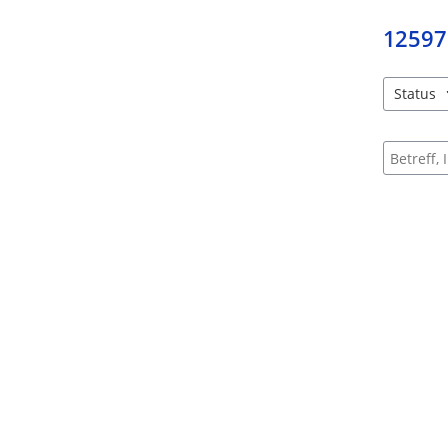
12597
Status
4 Einträg
Suche na