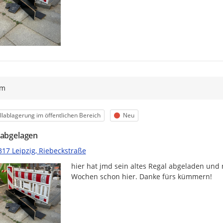
ym
egorie
Status
lablagerung im öffentlichen Bereich
Neu
 abgelagen
317 Leipzig, Riebeckstraße
hier hat jmd sein altes Regal abgeladen und 
Wochen schon hier. Danke fürs kümmern!