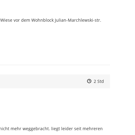
r Wiese vor dem Wohnblock Julian-Marchlewski-str. 
Zeitpunkt des Erstell
Zeitpunkt des Erstel
Zur Äußerung
2 Std
nicht mehr weggebracht. liegt leider seit mehreren 