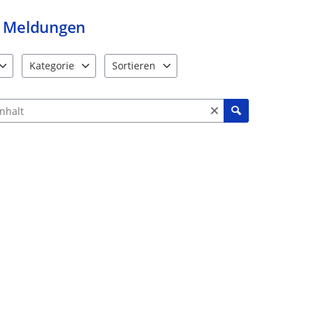
Meldungen
Kategorie
Sortieren
e verfügbar. Benutzen Sie "Pfeiltaste oben" und "Pfeiltaste unten"
12 Einträge verfügbar. Benutzen Sie "Pfeiltaste oben" und "Pf
2 Einträge verfügbar. Benutzen Sie "Pfeiltas
ch Meldungen und Kommentaren