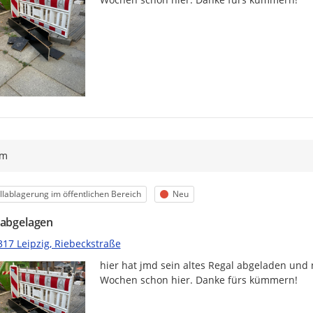
ym
egorie
Status
lablagerung im öffentlichen Bereich
Neu
 abgelagen
317 Leipzig, Riebeckstraße
hier hat jmd sein altes Regal abgeladen und 
Wochen schon hier. Danke fürs kümmern!