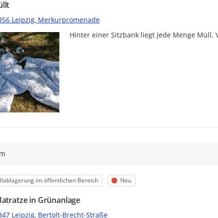
llt
356 Leipzig, Merkurpromenade
Hinter einer Sitzbank liegt jede Menge Müll. 
ym
egorie
Status
lablagerung im öffentlichen Bereich
Neu
Matratze in Grünanlage
47 Leipzig, Bertolt-Brecht-Straße