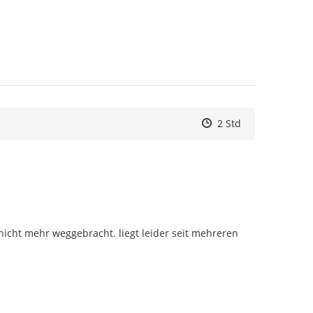
Zeitpunkt des Erstell
Zeitpunkt des Erstel
Zur Äußerung
2 Std
nicht mehr weggebracht. liegt leider seit mehreren 