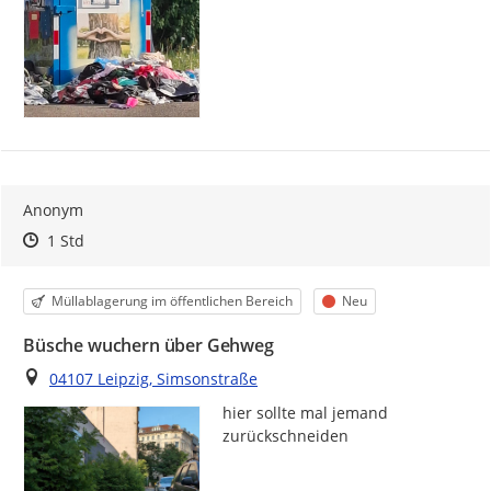
Anonym
Zeitpunkt des Erstellens
Zeitpunkt des Erstellens
Zur Äußerung
1 Std
Kategorie
Status
Müllablagerung im öffentlichen Bereich
Neu
Büsche wuchern über Gehweg
Ort
04107 Leipzig, Simsonstraße
hier sollte mal jemand 
zurückschneiden