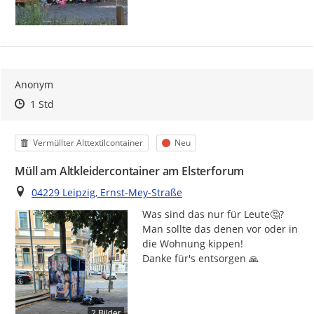
Anonym
Zeitpunkt des Erstellens
Zeitpunkt des Erstellens
Zur Äußerung
1 Std
Kategorie
Status
Vermüllter Alttextilcontainer
Neu
Müll am Altkleidercontainer am Elsterforum
Ort
04229 Leipzig, Ernst-Mey-Straße
Was sind das nur für Leute🤔? 
Man sollte das denen vor oder in 
die Wohnung kippen!

Danke für's entsorgen 🙏
2 Bilder