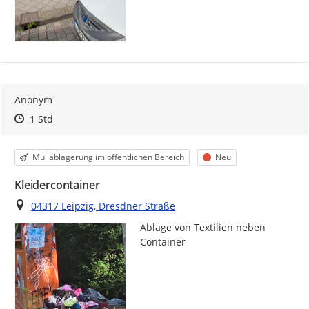
Anonym
Zeitpunkt des Erstellens
Zeitpunkt des Erstellens
Zur Äußerung
1 Std
Kategorie
Status
Müllablagerung im öffentlichen Bereich
Neu
Kleidercontainer
Ort
04317 Leipzig, Dresdner Straße
Ablage von Textilien neben 
Container