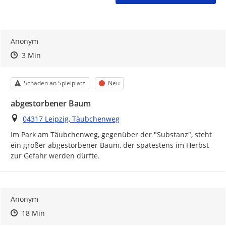
Anonym
Zeitpunkt des Erstellens
Zeitpunkt des Erstellens
Zur Äußerung
3 Min
Kategorie
Status
Schaden an Spielplatz
Neu
abgestorbener Baum
Ort
04317 Leipzig, Täubchenweg
Im Park am Täubchenweg, gegenüber der "Substanz", steht 
ein großer abgestorbener Baum, der spätestens im Herbst 
zur Gefahr werden dürfte.
Anonym
Zeitpunkt des Erstellens
Zeitpunkt des Erstellens
Zur Äußerung
18 Min