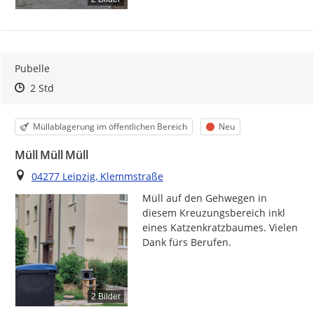
Pubelle
Zeitpunkt des Erstellens
Zeitpunkt des Erstellens
Zur Äußerung
2 Std
Kategorie
Status
Müllablagerung im öffentlichen Bereich
Neu
Müll Müll Müll
Ort
04277 Leipzig, Klemmstraße
Müll auf den Gehwegen in 
diesem Kreuzungsbereich inkl 
eines Katzenkratzbaumes. Vielen 
Dank fürs Berufen.
2 Bilder