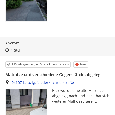
Anonym
Zeitpunkt des Erstellens
Zeitpunkt des Erstellens
Zur Äußerung
1 Std
Kategorie
Status
Müllablagerung im öffentlichen Bereich
Neu
Matratze und verschiedene Gegenstände abgelegt
Ort
04107 Leipzig, Niederkirchnerstraße
Hier wurde eine alte Matratze 
abgelegt, nach und nach hat sich 
weiterer Müll dazugesellt.