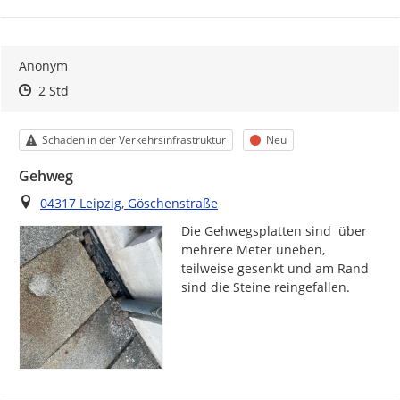
Anonym
Zeitpunkt des Erstellens
Zeitpunkt des Erstellens
Zur Äußerung
2 Std
Kategorie
Status
Schäden in der Verkehrsinfrastruktur
Neu
Gehweg
Ort
04317 Leipzig, Göschenstraße
Die Gehwegsplatten sind  über 
mehrere Meter uneben, 
teilweise gesenkt und am Rand 
sind die Steine reingefallen.