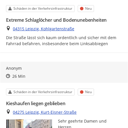
Kategorie
Status
Schäden in der Verkehrsinfrastruktur
Neu
Extreme Schlaglöcher und Bodenunebenheiten
Ort
04315 Leipzig, Kohlgartenstraße
Die Straße lässt sich kaum ordentlich und sicher mit dem 
Fahrrad befahren, insbesondere beim Linksabbiegen
Anonym
Zeitpunkt des Erstellens
Zeitpunkt des Erstellens
Zur Äußerung
26 Min
Kategorie
Status
Schäden in der Verkehrsinfrastruktur
Neu
Kieshaufen liegen geblieben
Ort
04275 Leipzig, Kurt-Eisner-Straße
Sehr geehrte Damen und 
Herren,
