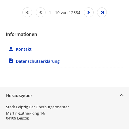
1 - 10 von 12584
Informationen
Kontakt
Datenschutzerklärung
Service
Herausgeber
Stadt Leipzig Der Oberbürgermeister
Martin-Luther-Ring 4-6
04109
Leipzig