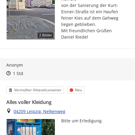
von der Sanierung der Kurt-
Eisner-Straße ist ein Haufen 
feiner Kies auf dem Gehweg 
liegen geblieben.

Mit freundlichen Grüßen

2 Bilder
Daniel Riedel
Anonym
Zeitpunkt des Erstellens
Zeitpunkt des Erstellens
Zur Äußerung
1 Std
Kategorie
Status
Vermüllter Alttextilcontainer
Neu
Alles voller Kleidung
Ort
04209 Leipzig, Nelkenweg
Bitte um Erledigung.