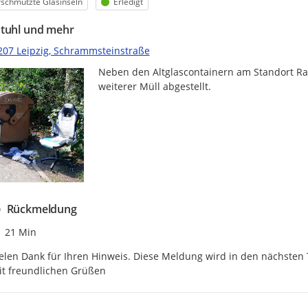
egorie
Status
schmutzte Glasinseln
Erledigt
tuhl und mehr
207 Leipzig, Schrammsteinstraße
Neben den Altglascontainern am Standort Rat
weiterer Müll abgestellt.
Rückmeldung
Zeitpunkt des Erstellens
21 Min
elen Dank für Ihren Hinweis. Diese Meldung wird in den nächsten T
it freundlichen Grüßen