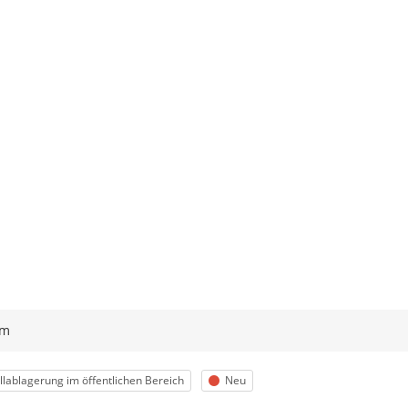
ym
egorie
Status
lablagerung im öffentlichen Bereich
Neu