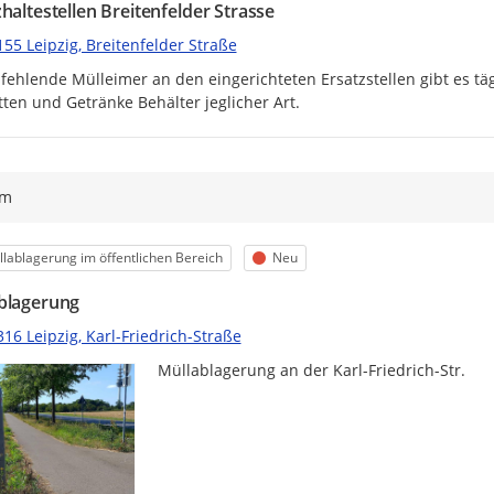
haltestellen Breitenfelder Strasse
55 Leipzig, Breitenfelder Straße
fehlende Mülleimer an den eingerichteten Ersatzstellen gibt es tä
tten und Getränke Behälter jeglicher Art.
ym
egorie
Status
lablagerung im öffentlichen Bereich
Neu
blagerung
16 Leipzig, Karl-Friedrich-Straße
Müllablagerung an der Karl-Friedrich-Str.