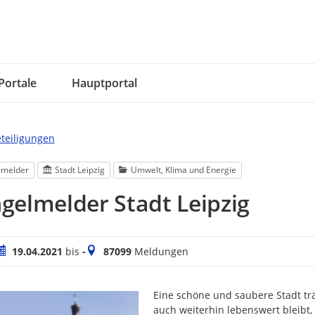
Portale
Hauptportal
eteiligungen
lmelder
Stadt Leipzig
Umwelt, Klima und Energie
elmelder Stadt Leipzig
eitraum
Meldungen
19.04.2021
bis
-
87099
Meldungen
Eine schöne und saubere Stadt trä
auch weiterhin lebenswert bleibt,