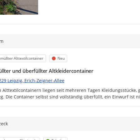
ym
egorie
Status
müllter Alttextilcontainer
Neu
llter und überfüllter Altkleidercontainer
29 Leipzig, Erich-Zeigner-Allee
 Alttextilcontainern liegen seit mehreren Tagen Kleidungsstücke, g
. Die Container selbst sind vollständig überfüllt, ein Einwurf ist 
zeck