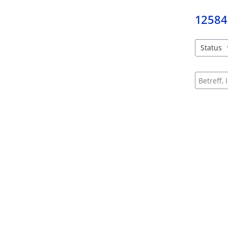
12584
Status
4 Einträg
Suche na