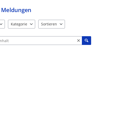
Meldungen
Kategorie
Sortieren
e verfügbar. Benutzen Sie "Pfeiltaste oben" und "Pfeiltaste unten"
12 Einträge verfügbar. Benutzen Sie "Pfeiltaste oben" und "Pf
2 Einträge verfügbar. Benutzen Sie "Pfeiltas
ch Meldungen und Kommentaren