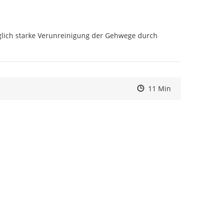
glich starke Verunreinigung der Gehwege durch 
Zeitpunkt des Erstelle
Zeitpunkt des Erstelle
Zur Äußerung
11 Min