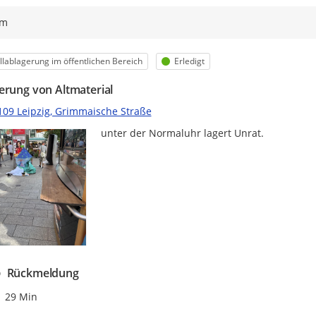
ym
egorie
Status
lablagerung im öffentlichen Bereich
Erledigt
erung von Altmaterial
109 Leipzig, Grimmaische Straße
unter der Normaluhr lagert Unrat.
Rückmeldung
Zeitpunkt des Erstellens
29 Min