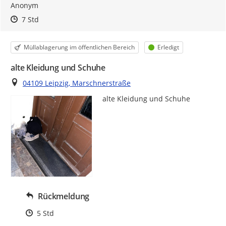
Anonym
Zeitpunkt des Erstellens
Zeitpunkt des Erstellens
Zur Äußerung
7 Std
Kategorie
Status
Müllablagerung im öffentlichen Bereich
Erledigt
alte Kleidung und Schuhe
Ort
04109 Leipzig, Marschnerstraße
alte Kleidung und Schuhe
Rückmeldung
Zeitpunkt des Erstellens
5 Std