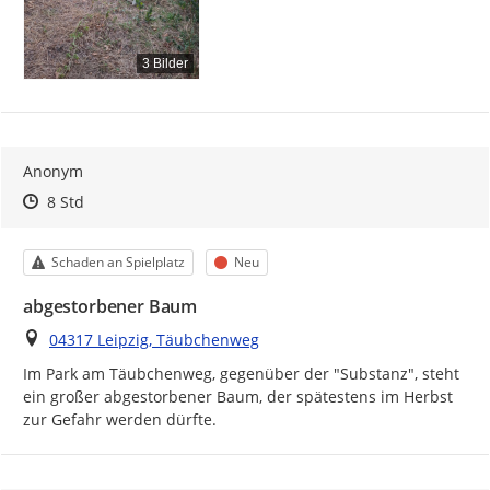
3 Bilder
Anonym
Zeitpunkt des Erstellens
Zeitpunkt des Erstellens
Zur Äußerung
8 Std
Kategorie
Status
Schaden an Spielplatz
Neu
abgestorbener Baum
Ort
04317 Leipzig, Täubchenweg
Im Park am Täubchenweg, gegenüber der "Substanz", steht 
ein großer abgestorbener Baum, der spätestens im Herbst 
zur Gefahr werden dürfte.