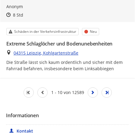
Anonym
Zeitpunkt des Erstellens
Zeitpunkt des Erstellens
Zur Äußerung
8 Std
Kategorie
Status
Schäden in der Verkehrsinfrastruktur
Neu
Extreme Schlaglöcher und Bodenunebenheiten
Ort
04315 Leipzig, Kohlgartenstraße
Die Straße lässt sich kaum ordentlich und sicher mit dem 
Fahrrad befahren, insbesondere beim Linksabbiegen
1 - 10 von 12589
Informationen
Kontakt