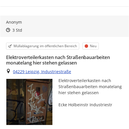
Anonym
Zeitpunkt des Erstellens
Zeitpunkt des Erstellens
Zur Äußerung
3 Std
Kategorie
Status
Müllablagerung im öffentlichen Bereich
Neu
Elektroverteilerkasten nach Straßenbauarbeiten
monatelang hier stehen gelassen
Ort
04229 Leipzig, Industriestraße
Elektroverteilerkasten nach 
Straßenbauarbeiten monatelang 
hier stehen gelassen

Ecke Holbeinstr Industriestr