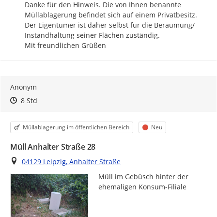
Danke für den Hinweis. Die von Ihnen benannte 
Müllablagerung befindet sich auf einem Privatbesitz. 
Der Eigentümer ist daher selbst für die Beräumung/ 
Instandhaltung seiner Flächen zuständig.

Mit freundlichen Grüßen
Anonym
Zeitpunkt des Erstellens
Zeitpunkt des Erstellens
Zur Äußerung
8 Std
Kategorie
Status
Müllablagerung im öffentlichen Bereich
Neu
Müll Anhalter Straße 28
Ort
04129 Leipzig, Anhalter Straße
Müll im Gebüsch hinter der 
ehemaligen Konsum-Filiale