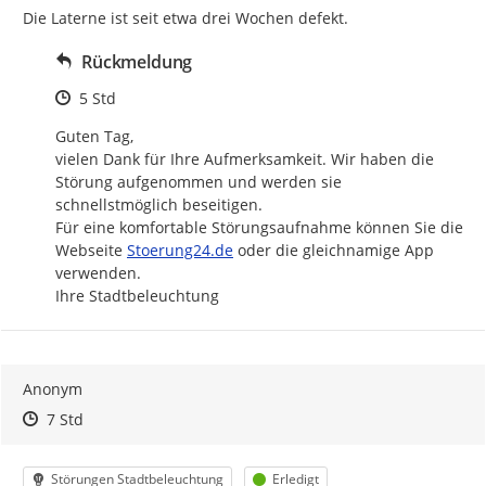
Die Laterne ist seit etwa drei Wochen defekt.
Rückmeldung
Zeitpunkt des Erstellens
5 Std
Guten Tag,

vielen Dank für Ihre Aufmerksamkeit. Wir haben die 
Störung aufgenommen und werden sie 
schnellstmöglich beseitigen.

Für eine komfortable Störungsaufnahme können Sie die 
http://
Webseite 
Stoerung24.de
 oder die gleichnamige App 
verwenden.

Ihre Stadtbeleuchtung
Anonym
Zeitpunkt des Erstellens
Zeitpunkt des Erstellens
Zur Äußerung
7 Std
Kategorie
Status
Störungen Stadtbeleuchtung
Erledigt