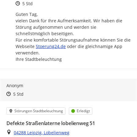
Zeitpunkt des Erstellens
5 Std
Guten Tag,

vielen Dank für Ihre Aufmerksamkeit. Wir haben die 
Störung aufgenommen und werden sie 
schnellstmöglich beseitigen.

Für eine komfortable Störungsaufnahme können Sie die 
http://
Webseite 
Stoerung24.de
 oder die gleichnamige App 
verwenden.

Ihre Stadtbeleuchtung
Anonym
Zeitpunkt des Erstellens
Zeitpunkt des Erstellens
Zur Äußerung
5 Std
Kategorie
Status
Störungen Stadtbeleuchtung
Erledigt
Defekte Straßenlaterne lobelienweg 51
Ort
04288 Leipzig, Lobelienweg