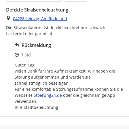
Defekte Straßenbeleuchtung
Ort
04288 Leipzig, Am Rodeland
Die Straßenlaterne ist defekt, leuchtet nur schwach, 
flackernd oder gar nicht
Rückmeldung
Zeitpunkt des Erstellens
7 Std
Guten Tag,

vielen Dank für Ihre Aufmerksamkeit. Wir haben die 
Störung aufgenommen und werden sie 
schnellstmöglich beseitigen.

Für eine komfortable Störungsaufnahme können Sie die 
http://
Webseite 
Stoerung24.de
 oder die gleichnamige App 
verwenden.

Ihre Stadtbeleuchtung