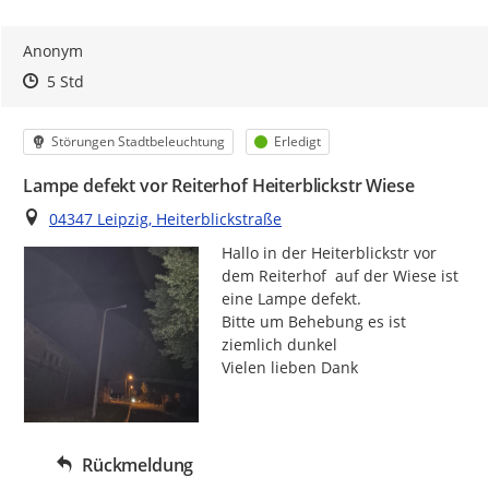
Anonym
Zeitpunkt des Erstellens
Zeitpunkt des Erstellens
Zur Äußerung
5 Std
Kategorie
Status
Störungen Stadtbeleuchtung
Erledigt
Lampe defekt vor Reiterhof Heiterblickstr Wiese
Ort
04347 Leipzig, Heiterblickstraße
Hallo in der Heiterblickstr vor 
dem Reiterhof  auf der Wiese ist 
eine Lampe defekt.

Bitte um Behebung es ist 
ziemlich dunkel

Vielen lieben Dank
Rückmeldung