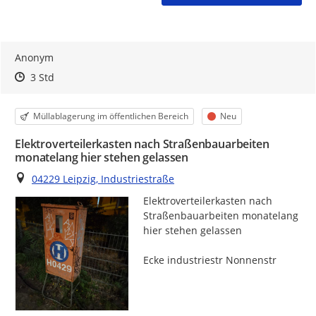
Anonym
Zeitpunkt des Erstellens
Zeitpunkt des Erstellens
Zur Äußerung
3 Std
Kategorie
Status
Müllablagerung im öffentlichen Bereich
Neu
Elektroverteilerkasten nach Straßenbauarbeiten
monatelang hier stehen gelassen
Ort
04229 Leipzig, Industriestraße
Elektroverteilerkasten nach 
Straßenbauarbeiten monatelang 
hier stehen gelassen

Ecke industriestr Nonnenstr