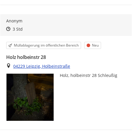
Anonym
Zeitpunkt des Erstellens
Zeitpunkt des Erstellens
Zur Äußerung
3 Std
Kategorie
Status
Müllablagerung im öffentlichen Bereich
Neu
Holz holbeinstr 28
Ort
04229 Leipzig, Holbeinstraße
Holz, holbeinstr 28 Schleußig