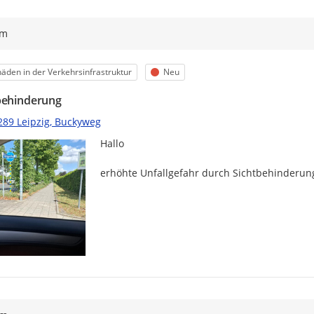
ym
egorie
Status
äden in der Verkehrsinfrastruktur
Neu
behinderung
289 Leipzig, Buckyweg
Hallo 
