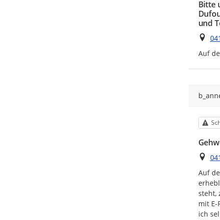
Bitte
Dufou
und T
Ort
04
Auf de
b_anne
Kat
Sch
Gehwe
Ort
041
Auf de
erhebl
steht,
mit E-
ich se