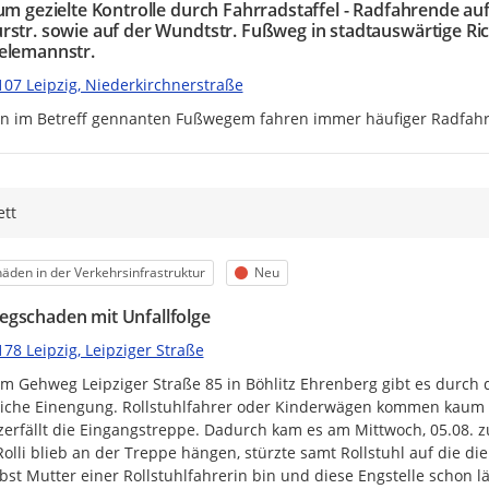
 um gezielte Kontrolle durch Fahrradstaffel - Radfahrende 
rstr. sowie auf der Wundtstr. Fußweg in stadtauswärtige R
elemannstr.
107 Leipzig, Niederkirchnerstraße
n im Betreff gennanten Fußwegem fahren immer häufiger Radfahre
tt
egorie
Status
äden in der Verkehrsinfrastruktur
Neu
gschaden mit Unfallfolge
78 Leipzig, Leipziger Straße
m Gehweg Leipziger Straße 85 in Böhlitz Ehrenberg gibt es durch 
iche Einengung. Rollstuhlfahrer oder Kinderwägen kommen kaum da
 zerfällt die Eingangstreppe. Dadurch kam es am Mittwoch, 05.08. z
Rolli blieb an der Treppe hängen, stürzte samt Rollstuhl auf die di
lbst Mutter einer Rollstuhlfahrerin bin und diese Engstelle schon l