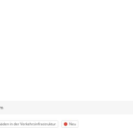
ym
egorie
Status
äden in der Verkehrsinfrastruktur
Neu