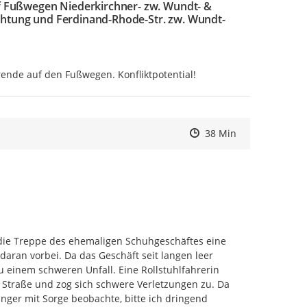
auf Fußwegen Niederkirchner- zw. Wundt- &
ichtung und Ferdinand-Rhode-Str. zw. Wundt-
nde auf den Fußwegen. Konfliktpotential!
Zeitpunkt des Erstelle
Zeitpunkt des Erstelle
Zur Äußerung
38 Min
die Treppe des ehemaligen Schuhgeschäftes eine 
ran vorbei. Da das Geschäft seit langen leer 
u einem schweren Unfall. Eine Rollstuhlfahrerin 
e Straße und zog sich schwere Verletzungen zu. Da 
änger mit Sorge beobachte, bitte ich dringend 