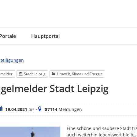
Portale
Hauptportal
eteiligungen
lmelder
Stadt Leipzig
Umwelt, Klima und Energie
elmelder Stadt Leipzig
eitraum
Meldungen
19.04.2021
bis
-
87114
Meldungen
Eine schöne und saubere Stadt trä
auch weiterhin lebenswert bleibt,