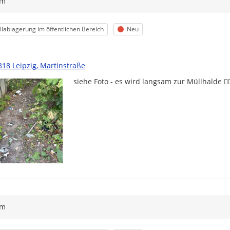
ym
egorie
Status
lablagerung im öffentlichen Bereich
Neu
318 Leipzig, Martinstraße
siehe Foto - es wird langsam zur Müllhalde 👍🏻👍
ym