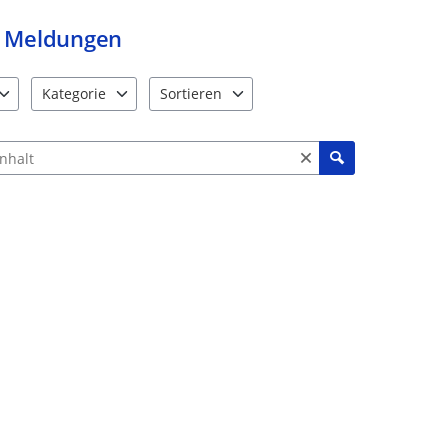
Meldungen
Kategorie
Sortieren
e verfügbar. Benutzen Sie "Pfeiltaste oben" und "Pfeiltaste unten"
12 Einträge verfügbar. Benutzen Sie "Pfeiltaste oben" und "Pf
2 Einträge verfügbar. Benutzen Sie "Pfeiltas
ch Meldungen und Kommentaren