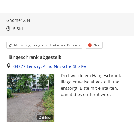
Gnome1234
Zeitpunkt des Erstellens
Zeitpunkt des Erstellens
Zur Äußerung
6 Std
Kategorie
Status
Müllablagerung im öffentlichen Bereich
Neu
Hängeschrank abgestellt
Ort
04277 Leipzig, Arno-Nitzsche-Straße
Dort wurde ein Hängeschrank 
illegaler weise abgestellt und 
entsorgt. Bitte mit eintakten, 
damit dies entfernt wird.
2 Bilder