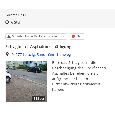
Gnome1234
Zeitpunkt des Erstellens
Zeitpunkt des Erstellens
Zur Äußerung
6 Std
Kategorie
Status
Schäden in der Verkehrsinfrastruktur
Neu
Schlagloch + Asphaltbeschädigung
Ort
04277 Leipzig, Sandmännchenweg
Bitte das Schlagloch + die 
Beschädigung des Oberflächen 
Asphaltes beheben, die sich 
aufgrund der letzten 
Hitzeentwicklung entwickelt 
haben.
4 Bilder