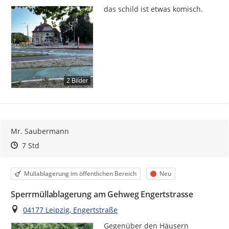
das schild ist etwas komisch.
2 Bilder
Mr. Saubermann
Zeitpunkt des Erstellens
Zeitpunkt des Erstellens
Zur Äußerung
7 Std
Kategorie
Status
Müllablagerung im öffentlichen Bereich
Neu
Sperrmüllablagerung am Gehweg Engertstrasse
Ort
04177 Leipzig, Engertstraße
Gegenüber den Häusern 