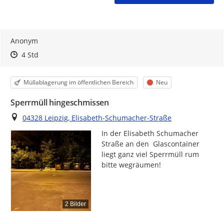
Anonym
Zeitpunkt des Erstellens
Zeitpunkt des Erstellens
Zur Äußerung
4 Std
Kategorie
Status
Müllablagerung im öffentlichen Bereich
Neu
Sperrmüll hingeschmissen
Ort
04328 Leipzig, Elisabeth-Schumacher-Straße
In der Elisabeth Schumacher 
Straße an den  Glascontainer 
liegt ganz viel Sperrmüll rum 
bitte wegräumen!
2 Bilder