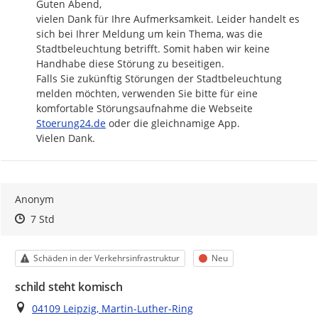
Guten Abend,

vielen Dank für Ihre Aufmerksamkeit. Leider handelt es 
sich bei Ihrer Meldung um kein Thema, was die 
Stadtbeleuchtung betrifft. Somit haben wir keine 
Handhabe diese Störung zu beseitigen.

Falls Sie zukünftig Störungen der Stadtbeleuchtung 
melden möchten, verwenden Sie bitte für eine 
http://
komfortable Störungsaufnahme die Webseite 
Stoerung24.de
 oder die gleichnamige App.

Vielen Dank.
Anonym
Zeitpunkt des Erstellens
Zeitpunkt des Erstellens
Zur Äußerung
7 Std
Kategorie
Status
Schäden in der Verkehrsinfrastruktur
Neu
schild steht komisch
Ort
04109 Leipzig, Martin-Luther-Ring