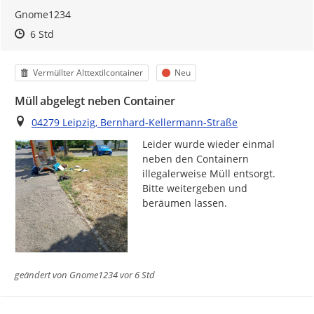
Gnome1234
Zeitpunkt des Erstellens
Zeitpunkt des Erstellens
Zur Äußerung
6 Std
Kategorie
Status
Vermüllter Alttextilcontainer
Neu
Müll abgelegt neben Container
Ort
04279 Leipzig, Bernhard-Kellermann-Straße
Leider wurde wieder einmal 
neben den Containern 
illegalerweise Müll entsorgt. 
Bitte weitergeben und 
beräumen lassen.
geändert von
Gnome1234
vor 6 Std