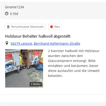
Gnome1234
Zeitpunkt des Erstellens
Zeitpunkt des Erstellens
Zur Äußerung
6 Std
Kategorie
Status
Verschmutzte Glasinseln
Neu
Holzlasur Behälter halbvoll abgestellt
Ort
04279 Leipzig, Bernhard-Kellermann-Straße
2 Kanister halbvoll mit Holzlasur 
wurden zwischen den 
Glascontainern entsorgt. Bitte 
eintakten und beräumen, bevor 
diese auslaufen und die Umwelt 
belasten.
3 Bilder