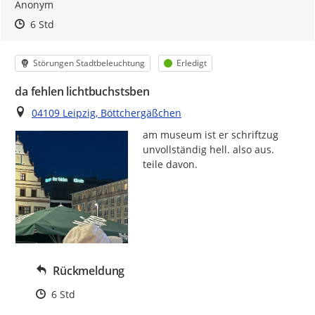
Anonym
Zeitpunkt des Erstellens
Zeitpunkt des Erstellens
Zur Äußerung
6 Std
Kategorie
Status
Störungen Stadtbeleuchtung
Erledigt
da fehlen lichtbuchstsben
Ort
04109 Leipzig, Böttchergäßchen
am museum ist er schriftzug 
unvollständig hell. also aus.  
teile davon.
Rückmeldung
Zeitpunkt des Erstellens
6 Std