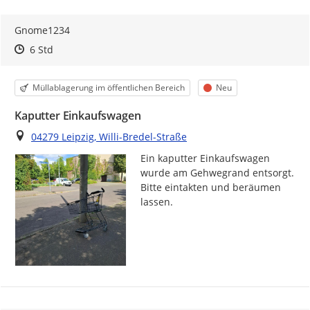
Gnome1234
Zeitpunkt des Erstellens
Zeitpunkt des Erstellens
Zur Äußerung
6 Std
Kategorie
Status
Müllablagerung im öffentlichen Bereich
Neu
Kaputter Einkaufswagen
Ort
04279 Leipzig, Willi-Bredel-Straße
Ein kaputter Einkaufswagen 
wurde am Gehwegrand entsorgt. 
Bitte eintakten und beräumen 
lassen.