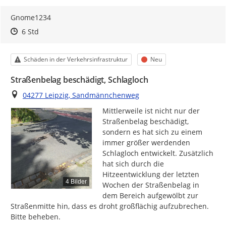
Gnome1234
Zeitpunkt des Erstellens
Zeitpunkt des Erstellens
Zur Äußerung
6 Std
Kategorie
Status
Schäden in der Verkehrsinfrastruktur
Neu
Straßenbelag beschädigt, Schlagloch
Ort
04277 Leipzig, Sandmännchenweg
Mittlerweile ist nicht nur der 
Straßenbelag beschädigt, 
sondern es hat sich zu einem 
immer größer werdenden 
Schlagloch entwickelt. Zusätzlich 
hat sich durch die 
Hitzeentwicklung der letzten 
4 Bilder
Wochen der Straßenbelag in 
dem Bereich aufgewölbt zur 
Straßenmitte hin, dass es droht großflächig aufzubrechen. 
Bitte beheben.