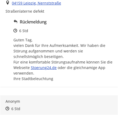
Ort
04159 Leipzig, Nernststraße
Straßenlaterne defekt
Rückmeldung
Zeitpunkt des Erstellens
6 Std
Guten Tag,

vielen Dank für Ihre Aufmerksamkeit. Wir haben die 
Störung aufgenommen und werden sie 
schnellstmöglich beseitigen.

Für eine komfortable Störungsaufnahme können Sie die 
http://
Webseite 
Stoerung24.de
 oder die gleichnamige App 
verwenden.

Ihre Stadtbeleuchtung
Anonym
Zeitpunkt des Erstellens
Zeitpunkt des Erstellens
Zur Äußerung
6 Std