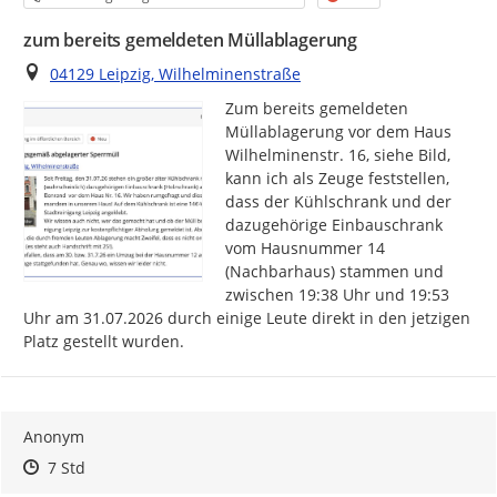
zum bereits gemeldeten Müllablagerung
Ort
04129 Leipzig, Wilhelminenstraße
Zum bereits gemeldeten 
Müllablagerung vor dem Haus 
Wilhelminenstr. 16, siehe Bild, 
kann ich als Zeuge feststellen, 
dass der Kühlschrank und der 
dazugehörige Einbauschrank 
vom Hausnummer 14 
(Nachbarhaus) stammen und 
zwischen 19:38 Uhr und 19:53 
Uhr am 31.07.2026 durch einige Leute direkt in den jetzigen 
Platz gestellt wurden.
Anonym
Zeitpunkt des Erstellens
Zeitpunkt des Erstellens
Zur Äußerung
7 Std