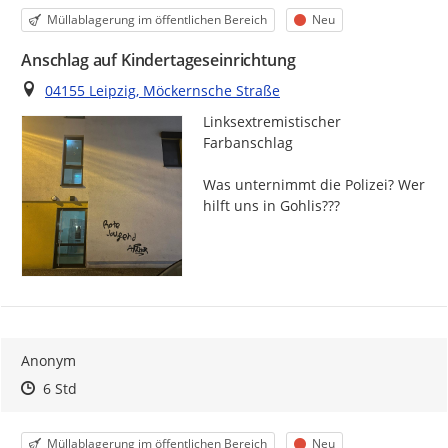
Kategorie
Status
Müllablagerung im öffentlichen Bereich
Neu
Anschlag auf Kindertageseinrichtung
Ort
04155 Leipzig, Möckernsche Straße
Linksextremistischer 
Farbanschlag

Was unternimmt die Polizei? Wer 
hilft uns in Gohlis???
Anonym
Zeitpunkt des Erstellens
Zeitpunkt des Erstellens
Zur Äußerung
6 Std
Kategorie
Status
Müllablagerung im öffentlichen Bereich
Neu