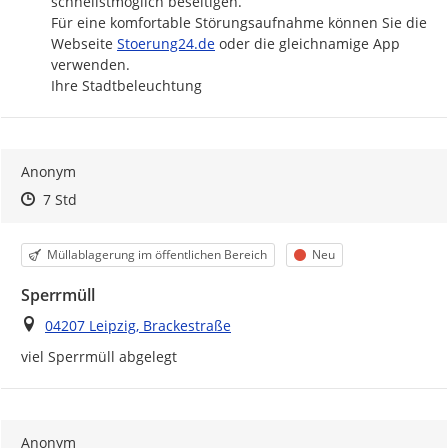
schnellstmöglich beseitigen.

Für eine komfortable Störungsaufnahme können Sie die 
http://
Webseite 
Stoerung24.de
 oder die gleichnamige App 
verwenden.

Ihre Stadtbeleuchtung
Anonym
Zeitpunkt des Erstellens
Zeitpunkt des Erstellens
Zur Äußerung
7 Std
Kategorie
Status
Müllablagerung im öffentlichen Bereich
Neu
Sperrmüll
Ort
04207 Leipzig, Brackestraße
viel Sperrmüll abgelegt 
Anonym