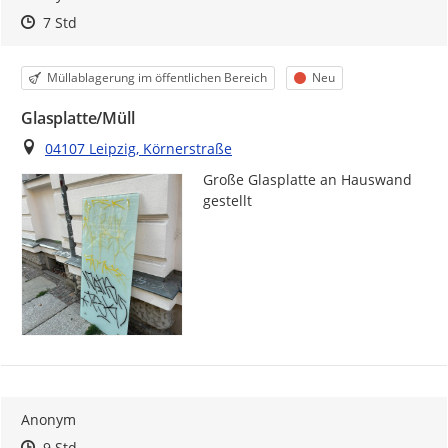
Zeitpunkt des Erstellens
Zeitpunkt des Erstellens
Zur Äußerung
7 Std
Kategorie
Status
Müllablagerung im öffentlichen Bereich
Neu
Glasplatte/Müll
Ort
04107 Leipzig, Körnerstraße
Große Glasplatte an Hauswand 
gestellt
Anonym
Zeitpunkt des Erstellens
Zeitpunkt des Erstellens
Zur Äußerung
9 Std