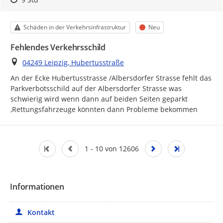
Kategorie
Status
Schäden in der Verkehrsinfrastruktur
Neu
Fehlendes Verkehrsschild
Ort
04249 Leipzig, Hubertusstraße
An der Ecke Hubertusstrasse /Albersdorfer Strasse fehlt das 
Parkverbotsschild auf der Albersdorfer Strasse was 
schwierig wird wenn dann auf beiden Seiten geparkt 
,Rettungsfahrzeuge könnten dann Probleme bekommen
1 - 10 von 12606
Informationen
Kontakt