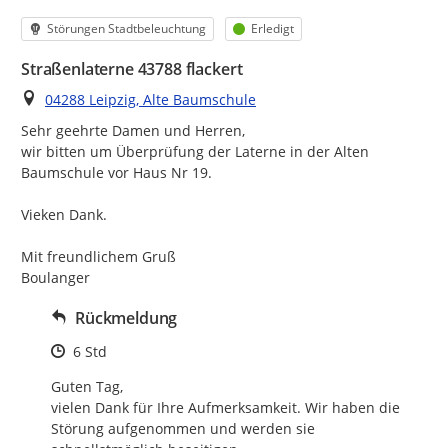
Kategorie
Status
Störungen Stadtbeleuchtung
Erledigt
Straßenlaterne 43788 flackert
Ort
04288 Leipzig, Alte Baumschule
Sehr geehrte Damen und Herren,

wir bitten um Überprüfung der Laterne in der Alten 
Baumschule vor Haus Nr 19.

Vieken Dank.

Mit freundlichem Gruß

Boulanger
Rückmeldung
Zeitpunkt des Erstellens
6 Std
Guten Tag,

vielen Dank für Ihre Aufmerksamkeit. Wir haben die 
Störung aufgenommen und werden sie 