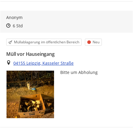
Anonym
Zeitpunkt des Erstellens
Zeitpunkt des Erstellens
Zur Äußerung
6 Std
Kategorie
Status
Müllablagerung im öffentlichen Bereich
Neu
Müll vor Hauseingang
Ort
04155 Leipzig, Kasseler Straße
Bitte um Abholung