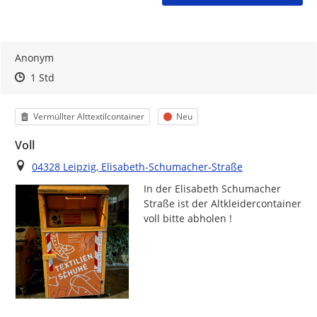
Anonym
Zeitpunkt des Erstellens
Zeitpunkt des Erstellens
Zur Äußerung
1 Std
Kategorie
Status
Vermüllter Alttextilcontainer
Neu
Voll
Ort
04328 Leipzig, Elisabeth-Schumacher-Straße
In der Elisabeth Schumacher 
Straße ist der Altkleidercontainer 
voll bitte abholen !