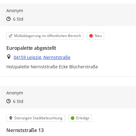
Anonym
Zeitpunkt des Erstellens
Zeitpunkt des Erstellens
Zur Äußerung
6 Std
Kategorie
Status
Müllablagerung im öffentlichen Bereich
Neu
Europalette abgestellt
Ort
04159 Leipzig, Nernststraße
Holzpalette Nernststraße Ecke Blücherstraße
Anonym
Zeitpunkt des Erstellens
Zeitpunkt des Erstellens
Zur Äußerung
6 Std
Kategorie
Status
Störungen Stadtbeleuchtung
Erledigt
Nernststraße 13