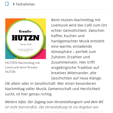
Teilnehmer
1
Teilnehmer
Beim Hutzen-Nachmittag mit
Livemusik wird das Café zum Ort
echter Gemütlichkeit. Zwischen
Kaffee, Kuchen und
handgemachter Musik entsteht
eine warme, einladende
Atmosphäre – perfekt zum
Zuhören, Erzählen und
Zusammensein. Hier trifft
HUTZEN-Nachmittag mit
erzgebirgische Tradition auf
Livemusik beim Kreativ-
HUTZN
kreatives Miteinander, alte
Geschichten auf neue Klänge.
Ob allein oder in Gesellschaft: Wer einen besonderen
Nachmittag voller Musik, Gemeinschaft und Herzlichkeit
sucht, ist hier genau richtig.
Weitere Infos: Der Zugang zum Veranstaltungsort und dem WC
ist nicht barrierefrei. Die Veranstaltung ist ein Angebot von
Expresso Yourself Cafè - Biohof Bochmann und findet in Adorf,