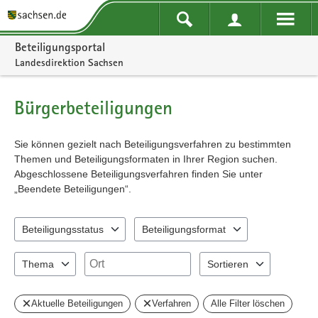
Portalnavigation
Beteiligungsportal
Landesdirektion Sachsen
Bürgerbeteiligungen
Sie können gezielt nach Beteiligungsverfahren zu bestimmten
Themen und Beteiligungsformaten in Ihrer Region suchen.
Abgeschlossene Beteiligungsverfahren finden Sie unter
„Beendete Beteiligungen“.
Beteiligungsstatus
Beteiligungsformat
0 Einträge verfügbar. Benutzen Sie "Pfeiltaste oben" und "Pfeiltast
0 Einträge verfügbar. Benutzen Sie "Pfeil
Ort
Thema
Sortieren
0 Einträge verfügbar. Benutzen Sie "Pfeiltaste oben" und "Pfeiltast
2 Einträge verfügbar. Benu
Aktuelle Beteiligungen
Verfahren
Alle Filter löschen