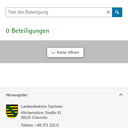
Suche nach Beteiligung
0
Beteiligungen
Karte öffnen
Service
Herausgeber
Landesdirektion Sachsen
Altchemnitzer Straße 41
09120
Chemnitz
Telefon:
+49 371 532-0