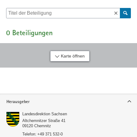
Suche nach Beteiligung
0
Beteiligungen
Karte öffnen
Service
Herausgeber
Landesdirektion Sachsen
Altchemnitzer Straße 41
09120
Chemnitz
Telefon:
+49 371 532-0