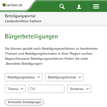
Portalnavigation
Beteiligungsportal
Landesdirektion Sachsen
Bürgerbeteiligungen
Sie können gezielt nach Beteiligungsverfahren zu bestimmten
Themen und Beteiligungsformaten in Ihrer Region suchen.
Abgeschlossene Beteiligungsverfahren finden Sie unter
„Beendete Beteiligungen“.
Beteiligungsstatus
Beteiligungsformat
1 Einträge verfügbar. Benutzen Sie "Pfeiltaste oben" und "Pfeiltast
0 Einträge verfügbar. Benutzen Sie "Pfeil
Ort
Thema
Sortieren
0 Einträge verfügbar. Benutzen Sie "Pfeiltaste oben" und "Pfeiltast
2 Einträge verfügbar. Benu
Aktuelle Beteiligungen