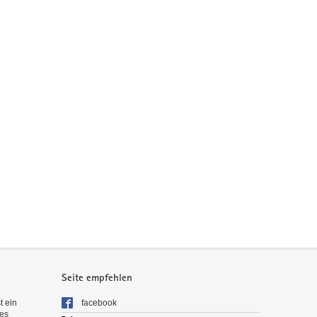
Seite empfehlen
t ein
facebook
es