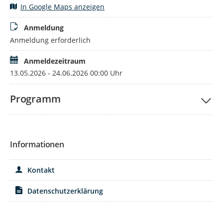
In Google Maps anzeigen
zu gewinnen und Gleichstellung im Landkreis Bautzen
gemeinsam sichtbar zu machen. Ob beruflich engagiert,
Anmeldung
ehrenamtlich aktiv oder einfach neugierig,
Anmeldung erforderlich
jede Frau ist herzlich willkommen.
Ich freue mich darauf, gemeinsam mit Ihnen einen
Anmeldezeitraum
besonderen Sommernachmittag voller Begegnungen zu
13.05.2026 - 24.06.2026 00:00 Uhr
verbringen.
Madeleine Lenz
Programm
Gleichstellungsbeauftragte Landkreis Bautzen
Informationen
Kontakt
Datenschutzerklärung