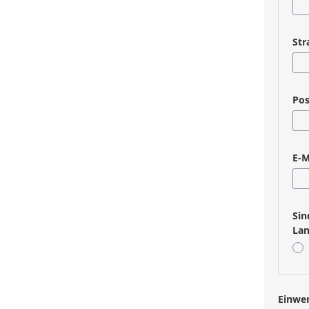
Pfli
Str
Pfli
Pos
Pfli
E-M
Pfli
Sin
Lan
Pfli
Einwe