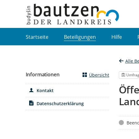
Portalnavigation
Startseite
Beteiligungen
Hilfe
Alle B
Informationen
Übersicht
Umfra
Öffe
Kontakt
Land
Datenschutzerklärung
Status
Beend