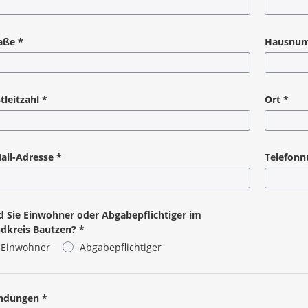
chtangabe
Pflichtanga
aße
*
Hausnu
chtangabe
Pflichtanga
tleitzahl
*
Ort
*
chtangabe
Pflichtanga
ail-Adresse
*
Telefon
chtangabe
d Sie Einwohner oder Abgabepflichtiger im
dkreis Bautzen?
*
Einwohner
Abgabepflichtiger
chtangabe
ndungen
*