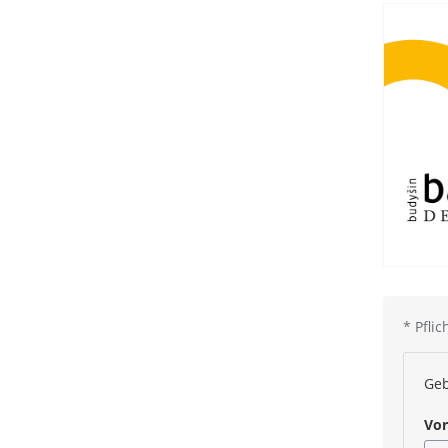
*
Pflic
Geb
Vo