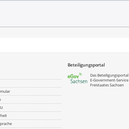
angabe
Beteiligungsportal
Das Beteiligungsportal 
E‑Government-Service
Freistaates Sachsen
rmular
m
tz
iheit
prache