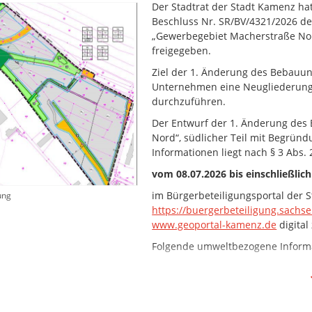
Der Stadtrat der Stadt Kamenz hat
Beschluss Nr. SR/BV/4321/2026 d
„Gewerbegebiet Macherstraße Nord“
freigegeben.
Ziel der 1. Änderung des Bebauun
Unternehmen eine Neugliederung 
durchzuführen.
Der Entwurf der 1. Änderung de
Nord“, südlicher Teil mit Begrü
Informationen liegt nach § 3 Abs. 
vom 08.07.2026 bis einschließlich
im Bürgerbeteiligungsportal der 
ung
https://buergerbeteiligung.sachs
www.geoportal-kamenz.de
digital
Folgende umweltbezogene Inform
Faunistische- und Biotoperfa
Darüber hinaus können die Unterl
Kamenz im Dezernat Stadtentwick