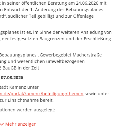
 in seiner öffentlichen Beratung am 24.06.2026 mit
en Entwurf der 1. Änderung des Bebauungsplanes
, südlicher Teil gebilligt und zur Offenlage
gsplanes ist es, im Sinne der weiteren Ansiedung von
der festgesetzten Baugrenzen und der Erschließung
s Bebauungsplanes „Gewerbegebiet Macherstraße
ndung und wesentlichen umweltbezogenen
2 BauGB in der Zeit
 07.08.2026
Stadt Kamenz unter
en.de/portal/kamenz/beteiligung/themen
sowie unter
 zur Einsichtnahme bereit.
ationen werden ausgelegt:
ssung mit Artenschutzfachbeitrag
Mehr anzeigen
agen im Rathaus der Stadt Kamenz, Markt 1, 01917
lung und Bauwesen, Sachgebiet Stadtplanung, 2. OG