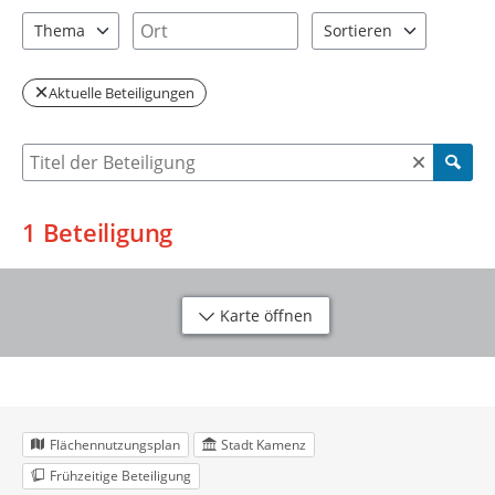
2 Einträge verfügbar. Benutzen Sie "Pfeiltaste oben" und "Pfeil
1 Einträge verfügbar. Benutzen Sie "P
Ort
Thema
Sortieren
1 Einträge verfügbar. Benutzen Sie "Pfeiltaste oben" und "Pfeil
2 Einträge verfügbar. Be
Aktuelle Beteiligungen
Suche nach Beteiligung
1
Beteiligung
Karte öffnen
Flächennutzungsplan
Stadt Kamenz
Frühzeitige Beteiligung