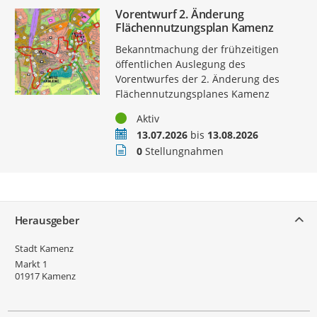
Vorentwurf 2. Änderung
Flächennutzungsplan Kamenz
Bekanntmachung der frühzeitigen
öffentlichen Auslegung des
Vorentwurfes der 2. Änderung des
Flächennutzungsplanes Kamenz
Status
Aktiv
Zeitraum
13.07.2026
bis
13.08.2026
Stellungnahmen
0
Stellungnahmen
Service
Herausgeber
Stadt Kamenz
Markt 1
01917
Kamenz