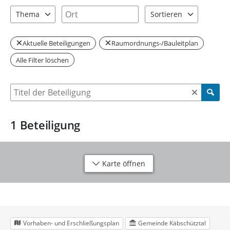
2 Einträge verfügbar. Benutzen Sie "Pfeiltaste oben" und "Pfeil
1 Einträge verfügbar. Benutzen Sie "P
Ort
Thema
Sortieren
1 Einträge verfügbar. Benutzen Sie "Pfeiltaste oben" und "Pfeil
2 Einträge verfügbar. Be
Aktuelle Beteiligungen
Raumordnungs-/Bauleitplan
Alle Filter löschen
Suche nach Beteiligung
1
Beteiligung
Karte öffnen
Vorhaben- und Erschließungsplan
Gemeinde Käbschütztal