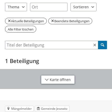
1 Einträge verfügbar. Benutzen Sie "Pfeiltaste oben" und "Pfeil
1 Einträge verfügbar. Benutzen Sie "P
Ort
Thema
Sortieren
1 Einträge verfügbar. Benutzen Sie "Pfeiltaste oben" und "Pfeil
2 Einträge verfügbar. Be
Aktuelle Beteiligungen
Beendete Beteiligungen
Alle Filter löschen
Suche nach Beteiligung
1
Beteiligung
Karte öffnen
Mängelmelder
Gemeinde Jesewitz