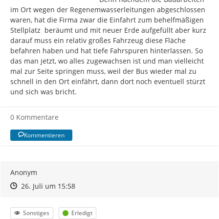
im Ort wegen der Regenemwasserleitungen abgeschlossen 
waren, hat die Firma zwar die Einfahrt zum behelfmäßigen 
Stellplatz  beräumt und mit neuer Erde aufgefüllt aber kurz 
darauf muss ein relativ großes Fahrzeug diese Fläche 
befahren haben und hat tiefe Fahrspuren hinterlassen. So 
das man jetzt, wo alles zugewachsen ist und man vielleicht 
mal zur Seite springen muss, weil der Bus wieder mal zu 
schnell in den Ort einfährt, dann dort noch eventuell stürzt 
und sich was bricht.
0 Kommentare
Kommentieren
Anonym
Zeitpunkt des Erstellens
Zeitpunkt des Erstellens
Zur Äußerung
26. Juli um 15:58
Kategorie
Status
Sonstiges
Erledigt