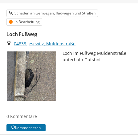
Kategorie
Schäden an Gehwegen, Radwegen und Straßen
Status
In Bearbeitung
Loch Fußweg
Ort
04838 Jesewitz, Muldenstraße
Loch im Fußweg Muldenstraße 
unterhalb Gutshof
0 Kommentare
Kommentieren