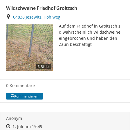
Wildschweine Friedhof Groitzsch
Ort
04838 Jesewitz, Hohlweg
Auf dem Friedhof in Groitzsch si 
d wahrscheinlich Wildschweine 
eingebrochen und haben den 
Zaun beschäftigt
3 Bilder
0 Kommentare
Kommentieren
Anonym
Zeitpunkt des Erstellens
Zeitpunkt des Erstellens
Zur Äußerung
1. Juli um 19:49