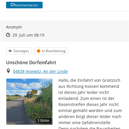
Kommentieren
Anonym
Zeitpunkt des Erstellens
Zeitpunkt des Erstellens
Zur Äußerung
29. Juli um 08:19
Kategorie
Status
Sonstiges
In Bearbeitung
Unschöne Dorfeinfahrt
Ort
04838 Jesewitz, An der Linde
Hallo, die Einfahrt von Groitzsch 
aus Richtung Kossen kommend 
ist dieses Jahr leider nicht 
einladend. Zum einen ist der 
Rasenstreifen dieses Jahr nicht 
einmal gemäht worden und zum 
anderen birgt dieser leider noch 
3 Bilder
immer eine Gefahrenstelle. 
Denn nachdem die Bauarbeiten 