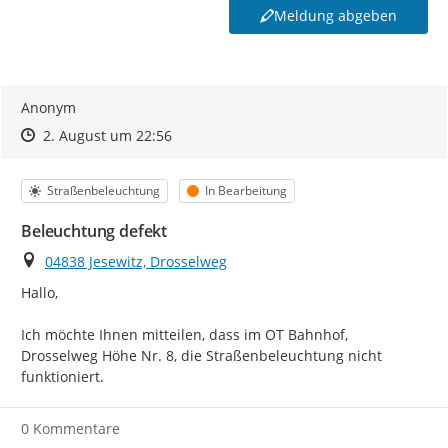
Meldung abgeben
Anonym
Zeitpunkt des Erstellens
Zeitpunkt des Erstellens
Zur Äußerung
2. August um 22:56
Kategorie
Status
Straßenbeleuchtung
In Bearbeitung
Beleuchtung defekt
Ort
04838 Jesewitz, Drosselweg
Hallo,

Ich möchte Ihnen mitteilen, dass im OT Bahnhof, 
Drosselweg Höhe Nr. 8, die Straßenbeleuchtung nicht 
funktioniert.
0 Kommentare