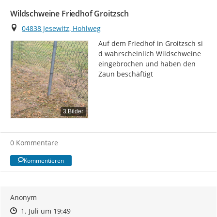
Wildschweine Friedhof Groitzsch
Ort
04838 Jesewitz, Hohlweg
Auf dem Friedhof in Groitzsch si 
d wahrscheinlich Wildschweine 
eingebrochen und haben den 
Zaun beschäftigt
3 Bilder
0 Kommentare
Kommentieren
Anonym
Zeitpunkt des Erstellens
Zeitpunkt des Erstellens
Zur Äußerung
1. Juli um 19:49