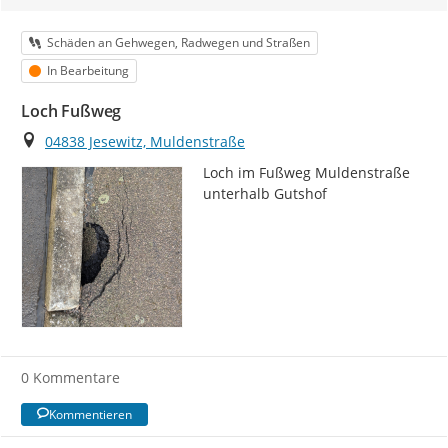
Kategorie
Schäden an Gehwegen, Radwegen und Straßen
Status
In Bearbeitung
Loch Fußweg
Ort
04838 Jesewitz, Muldenstraße
Loch im Fußweg Muldenstraße 
unterhalb Gutshof
0 Kommentare
Kommentieren