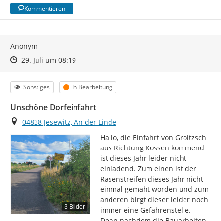
Kommentieren
Anonym
Zeitpunkt des Erstellens
Zeitpunkt des Erstellens
Zur Äußerung
29. Juli um 08:19
Kategorie
Status
Sonstiges
In Bearbeitung
Unschöne Dorfeinfahrt
Ort
04838 Jesewitz, An der Linde
Hallo, die Einfahrt von Groitzsch 
aus Richtung Kossen kommend 
ist dieses Jahr leider nicht 
einladend. Zum einen ist der 
Rasenstreifen dieses Jahr nicht 
einmal gemäht worden und zum 
anderen birgt dieser leider noch 
3 Bilder
immer eine Gefahrenstelle. 
Denn nachdem die Bauarbeiten 