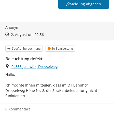
Meldung abgeben
Anonym
Zeitpunkt des Erstellens
Zeitpunkt des Erstellens
Zur Äußerung
2. August um 22:56
Kategorie
Status
Straßenbeleuchtung
In Bearbeitung
Beleuchtung defekt
Ort
04838 Jesewitz, Drosselweg
Hallo,

Ich möchte Ihnen mitteilen, dass im OT Bahnhof, 
Drosselweg Höhe Nr. 8, die Straßenbeleuchtung nicht 
funktioniert.
0 Kommentare