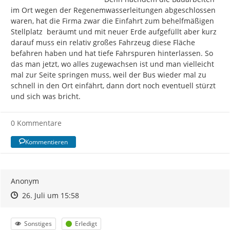
im Ort wegen der Regenemwasserleitungen abgeschlossen 
waren, hat die Firma zwar die Einfahrt zum behelfmäßigen 
Stellplatz  beräumt und mit neuer Erde aufgefüllt aber kurz 
darauf muss ein relativ großes Fahrzeug diese Fläche 
befahren haben und hat tiefe Fahrspuren hinterlassen. So 
das man jetzt, wo alles zugewachsen ist und man vielleicht 
mal zur Seite springen muss, weil der Bus wieder mal zu 
schnell in den Ort einfährt, dann dort noch eventuell stürzt 
und sich was bricht.
0 Kommentare
Kommentieren
Anonym
Zeitpunkt des Erstellens
Zeitpunkt des Erstellens
Zur Äußerung
26. Juli um 15:58
Kategorie
Status
Sonstiges
Erledigt