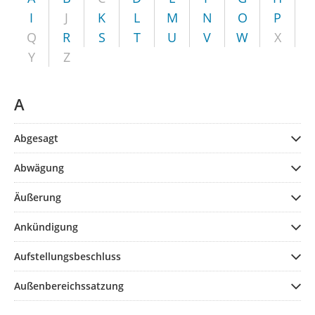
I
J
K
L
M
N
O
P
Q
R
S
T
U
V
W
X
Y
Z
A
Abgesagt
Abwägung
Äußerung
Ankündigung
Aufstellungsbeschluss
Außenbereichssatzung