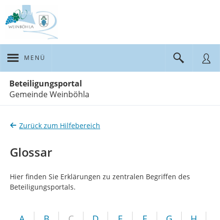
MENÜ
Portalnavigation
Beteiligungsportal
Gemeinde Weinböhla
Zurück zum Hilfebereich
Glossar
Hier finden Sie Erklärungen zu zentralen Begriffen des
Beteiligungsportals.
A
B
C
D
E
F
G
H