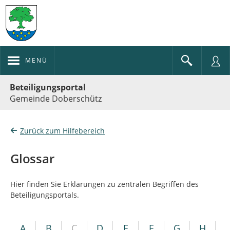
MENÜ
Portalnavigation
Beteiligungsportal
Gemeinde Doberschütz
Zurück zum Hilfebereich
Glossar
Hier finden Sie Erklärungen zu zentralen Begriffen des
Beteiligungsportals.
A
B
C
D
E
F
G
H