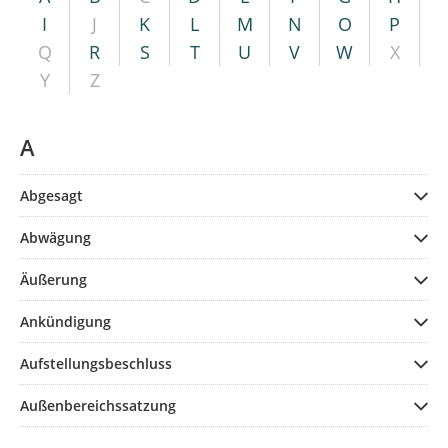
I
J
K
L
M
N
O
P
Q
R
S
T
U
V
W
X
Y
Z
A
Abgesagt
Abwägung
Äußerung
Ankündigung
Aufstellungsbeschluss
Außenbereichssatzung