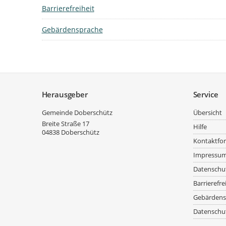
Barrierefreiheit
Gebärdensprache
Service
Herausgeber
Service
Gemeinde Doberschütz
Übersicht
Breite Straße 17
Hilfe
04838
Doberschütz
Kontaktfo
Impressu
Datenschu
Barrierefre
Gebärdens
Datenschut