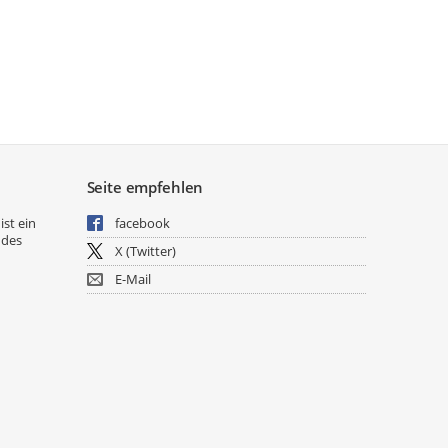
Seite empfehlen
ist ein
facebook
 des
X (Twitter)
E-Mail