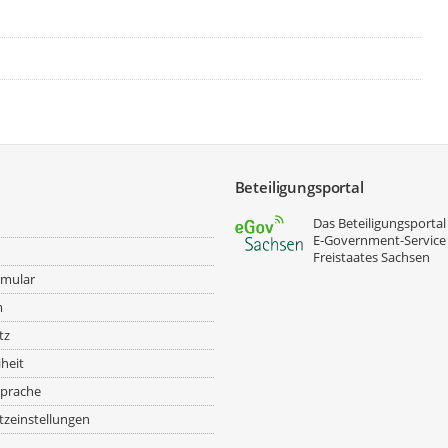
Beteiligungsportal
Das Beteiligungsportal 
E‑Government-Service
Freistaates Sachsen
rmular
m
tz
iheit
prache
zeinstellungen