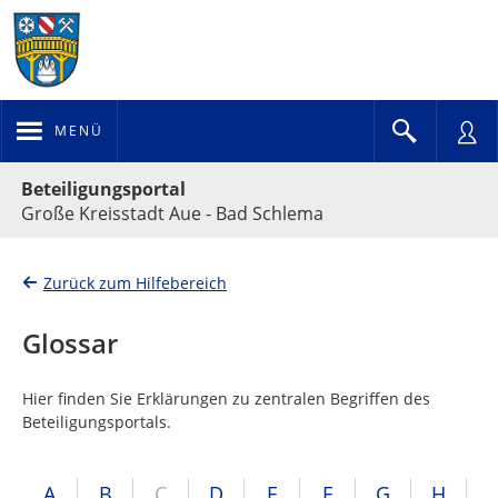
MENÜ
Portalnavigation
Beteiligungsportal
Große Kreisstadt Aue - Bad Schlema
Zurück zum Hilfebereich
Glossar
Hier finden Sie Erklärungen zu zentralen Begriffen des
Beteiligungsportals.
A
B
C
D
E
F
G
H