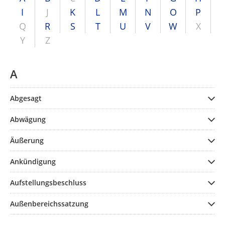
I
J
K
L
M
N
O
P
Q
R
S
T
U
V
W
X
Y
Z
A
Abgesagt
Abwägung
Äußerung
Ankündigung
Aufstellungsbeschluss
Außenbereichssatzung