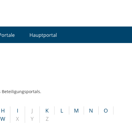
Portale
Hauptportal
 Beteiligungsportals.
H
I
J
K
L
M
N
O
W
X
Y
Z