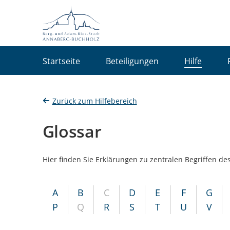
Portalnavigation
Startseite
Beteiligungen
Hilfe
Zurück zum Hilfebereich
Glossar
Hier finden Sie Erklärungen zu zentralen Begriffen des
A
B
C
D
E
F
G
P
Q
R
S
T
U
V