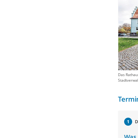
Das Rathaus 
Stadtverwa
Termi
1
D
Was 