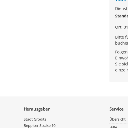
.
Dienst
Stand
Ort: 0
Bitte 
buche
Folgen
Einwoh
Sie si
einzel
Service
Herausgeber
Service
Stadt Gröditz
Übersicht
Reppiser Straße 10
Hilfe