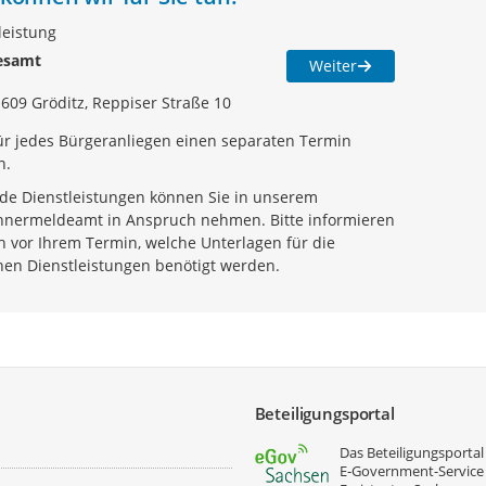
leistung
esamt
Weiter
1609 Gröditz, Reppiser Straße 10
für jedes Bürgeranliegen einen separaten Termin
n.
de Dienstleistungen können Sie in unserem
nermeldeamt in Anspruch nehmen. Bitte informieren
ch vor Ihrem Termin, welche Unterlagen für die
nen Dienstleistungen benötigt werden.
Beteiligungsportal
Das Beteiligungsportal 
E‑Government-Service