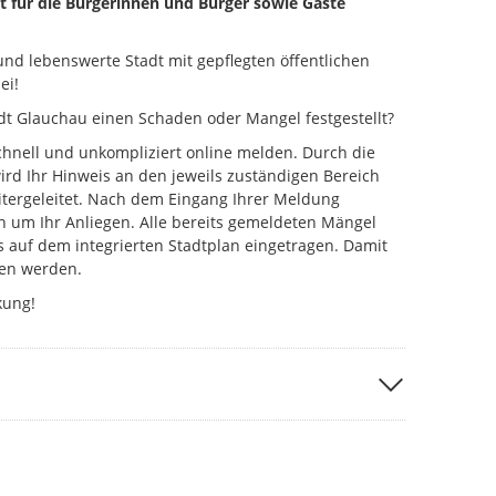
t für die Bürgerinnen und Bürger sowie Gäste
nd lebenswerte Stadt mit gepflegten öffentlichen
ei!
dt Glauchau einen Schaden oder Mangel festgestellt?
chnell und unkompliziert online melden. Durch die
rd Ihr Hinweis an den jeweils zuständigen Bereich
tergeleitet. Nach dem Eingang Ihrer Meldung
 um Ihr Anliegen. Alle bereits gemeldeten Mängel
s auf dem integrierten Stadtplan eingetragen. Damit
en werden.
kung!