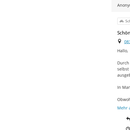
Anon
Kat
Sc
Schön
Ort
08
Hallo,

Durch
selbst
ausgeb
In Man
Obwohl
Mehr 