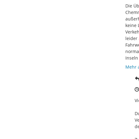
Die Üb
Chemni
außerh
keine 
Verkeh
leider
Fahrwe
normal
Inseln
Mehr 
Vi
Du
Ve
de