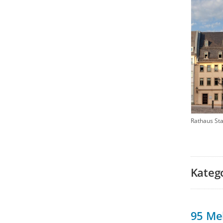
Rathaus St
Kateg
95
Me