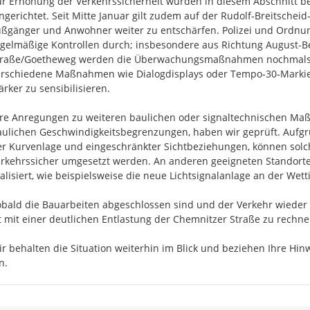
r Erhöhung der Verkehrssicherheit wurden in diesem Abschnitt b
ngerichtet. Seit Mitte Januar gilt zudem auf der Rudolf‑Breitscheid
ßgänger und Anwohner weiter zu entschärfen. Polizei und Ordnu
gelmäßige Kontrollen durch; insbesondere aus Richtung August-B
traße/Goetheweg werden die Überwachungsmaßnahmen nochmals ver
erschiedene Maßnahmen wie Dialogdisplays oder Tempo‑30‑Markie
ärker zu sensibilisieren.

hre Anregungen zu weiteren baulichen oder signaltechnischen Ma
ulichen Geschwindigkeitsbegrenzungen, haben wir geprüft. Aufgr
r Kurvenlage und eingeschränkter Sichtbeziehungen, können solche 
erkehrssicher umgesetzt werden. An anderen geeigneten Standor
alisiert, wie beispielsweise die neue Lichtsignalanlage an der Wetti
bald die Bauarbeiten abgeschlossen sind und der Verkehr wieder 
t mit einer deutlichen Entlastung der Chemnitzer Straße zu rechnen
r behalten die Situation weiterhin im Blick und beziehen Ihre Hi
n.