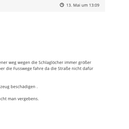
Zeitpunkt des Erstellens
Zeitpunkt des Erstellens
Zur Äußerung
13. Mai um 13:09
er weg wegen die Schlaglöcher immer größer 
r die Fusswege fahre da die Straße nicht dafür 
zeug beschädigen .

sucht man vergebens.