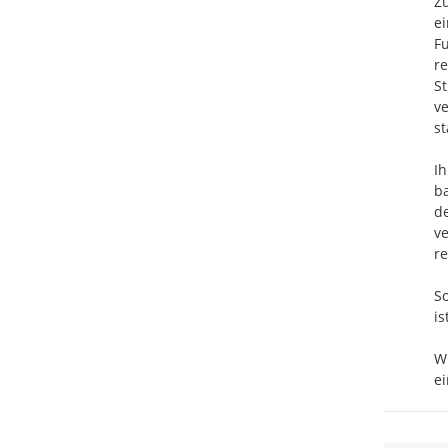
Zu
ei
Fu
re
S
v
st
I
ba
de
v
re
So
is
Wi
ei