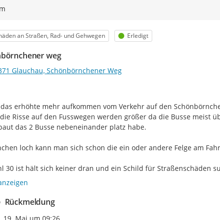
ym
egorie
Status
häden an Straßen, Rad- und Gehwegen
Erledigt
börnchener weg
371 Glauchau, Schönbörnchener Weg
 das erhöhte mehr aufkommen vom Verkehr auf den Schönbörnchen
 die Risse auf den Fusswegen werden größer da die Busse meist übe
aut das 2 Busse nebeneinander platz habe.

chen loch kann man sich schon die ein oder andere Felge am Fahr
 30 ist hält sich keiner dran und ein Schild für Straßenschäden 
anzeigen
Rückmeldung
Zeitpunkt des Erstellens
19. Mai um 09:26