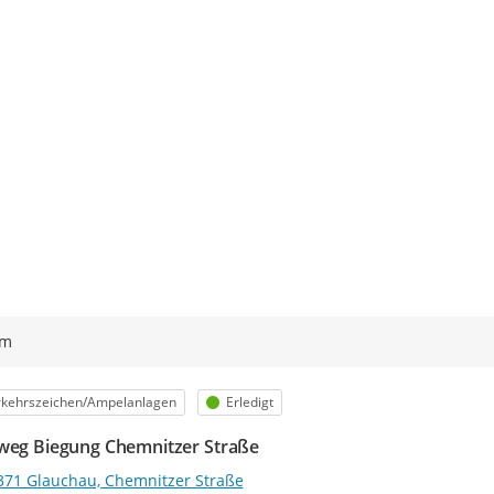
ym
egorie
Status
rkehrszeichen/Ampelanlagen
Erledigt
weg Biegung Chemnitzer Straße
371 Glauchau, Chemnitzer Straße