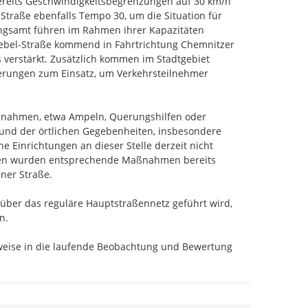
ereits Geschwindigkeitsbegrenzungen auf 30 km/h 
‑Straße ebenfalls Tempo 30, um die Situation für 
ngsamt führen im Rahmen ihrer Kapazitäten 
ebel-Straße kommend in Fahrtrichtung Chemnitzer 
stärkt. Zusätzlich kommen im Stadtgebiet 
rungen zum Einsatz, um Verkehrsteilnehmer 
ßnahmen, etwa Ampeln, Querungshilfen oder 
und der örtlichen Gegebenheiten, insbesondere 
Einrichtungen an dieser Stelle derzeit nicht 
ten wurden entsprechende Maßnahmen bereits 
ner Straße.

über das reguläre Hauptstraßennetz geführt wird, 
.

nweise in die laufende Beobachtung und Bewertung 