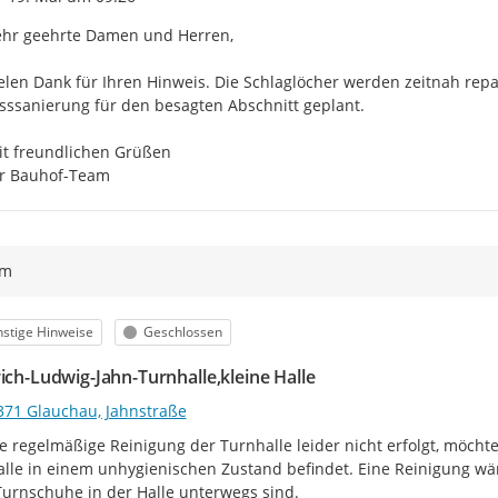
hr geehrte Damen und Herren,

elen Dank für Ihren Hinweis. Die Schlaglöcher werden zeitnah repari
sssanierung für den besagten Abschnitt geplant.

t freundlichen Grüßen

hr Bauhof-Team
ym
egorie
Status
stige Hinweise
Geschlossen
rich-Ludwig-Jahn-Turnhalle,kleine Halle
371 Glauchau, Jahnstraße
e regelmäßige Reinigung der Turnhalle leider nicht erfolgt, möchte 
lle in einem unhygienischen Zustand befindet. Eine Reinigung wär
urnschuhe in der Halle unterwegs sind.