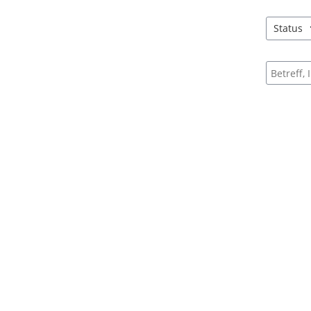
Status
3 Einträg
Suche na