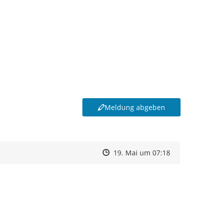
Meldung abgeben
Zeitpunkt des Erstellens
Zeitpunkt des Erstellens
Zur Äußerung
19. Mai um 07:18