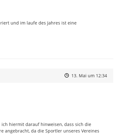
ert und im laufe des Jahres ist eine 
Zeitpunkt des Erstellens
Zeitpunkt des Erstellens
Zur Äußerung
13. Mai um 12:34
ich hiermit darauf hinweisen, dass sich die 
e angebracht, da die Sportler unseres Vereines 