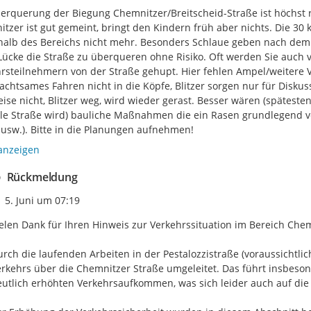
erquerung der Biegung Chemnitzer/Breitscheid-Straße ist höchst ris
tzer ist gut gemeint, bringt den Kindern früh aber nichts. Die 30 
alb des Bereichs nicht mehr. Besonders Schlaue geben nach dem Bli
Lücke die Straße zu überqueren ohne Risiko. Oft werden Sie auch v
rsteilnehmern von der Straße gehupt. Hier fehlen Ampel/weitere V
 achtsames Fahren nicht in die Köpfe, Blitzer sorgen nur für Diskus
ise nicht, Blitzer weg, wird wieder gerast. Besser wären (spätest
e Straße wird) bauliche Maßnahmen die ein Rasen grundlegend ver
 usw.). Bitte in die Planungen aufnehmen!
anzeigen
Rückmeldung
Zeitpunkt des Erstellens
5. Juni um 07:19
elen Dank für Ihren Hinweis zur Verkehrssituation im Bereich Chem
rch die laufenden Arbeiten in der Pestalozzistraße (voraussichtlich
rkehrs über die Chemnitzer Straße umgeleitet. Das führt insbeso
utlich erhöhten Verkehrsaufkommen, was sich leider auch auf die