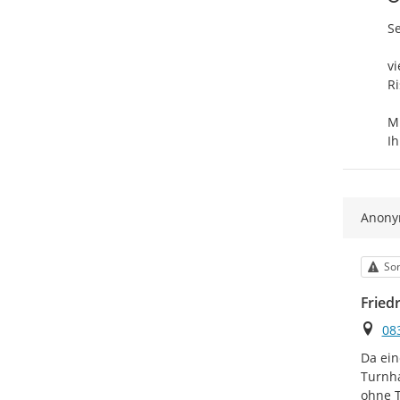
Se
vi
Ri
Mi
I
Anon
Kat
Son
Fried
Ort
08
Da ein
Turnha
ohne T