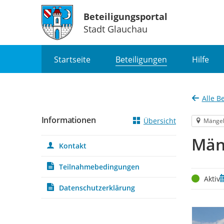
Beteiligungsportal
Stadt Glauchau
Portalnavigation
Startseite
Beteiligungen
Hilfe
Alle B
Informationen
Übersicht
Mänge
Män
Kontakt
Teilnahmebedingungen
Status
Z
Aktiv
Datenschutzerklärung