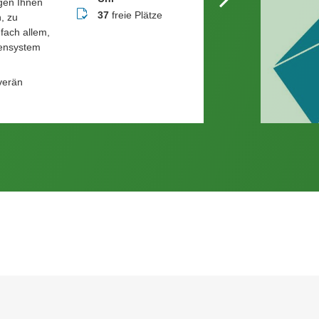
gen Ihnen
Buchungsstatus
37
freie Plätze
, zu
fach allem,
tensystem
uverän