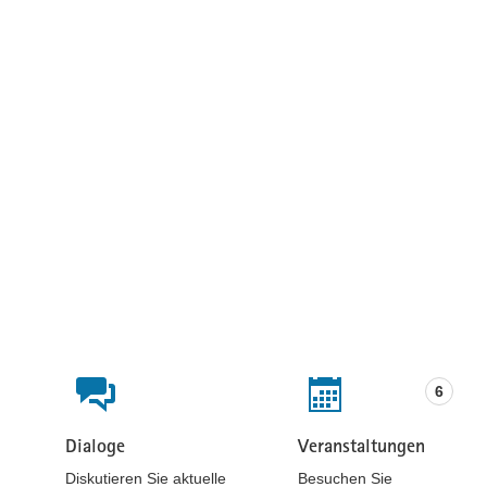
Beteiligungsformate
6
Dialoge
Veranstaltungen
Beteiligungen
Beteiligungen
Diskutieren Sie aktuelle
Besuchen Sie