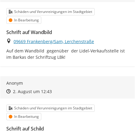
Kategorie
Schäden und Verunreinigungen im Stadtgebiet
Status
In Bearbeitung
Schrift auf Wandbild
Ort
09669 Frankenberg/Sam, Lerchenstraße
Auf dem Wandbild  gegenüber  der Lidel-Verkaufsstelle ist 
im Barkas der Schriftzug LBk!
Anonym
Zeitpunkt des Erstellens
Zeitpunkt des Erstellens
Zur Äußerung
2. August um 12:43
Kategorie
Schäden und Verunreinigungen im Stadtgebiet
Status
In Bearbeitung
Schrift auf Schild