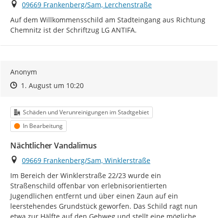
Ort
09669 Frankenberg/Sam, Lerchenstraße
Auf dem Willkommensschild am Stadteingang aus Richtung 
Chemnitz ist der Schriftzug LG ANTIFA.
Anonym
Zeitpunkt des Erstellens
Zeitpunkt des Erstellens
Zur Äußerung
1. August um 10:20
Kategorie
Schäden und Verunreinigungen im Stadtgebiet
Status
In Bearbeitung
Nächtlicher Vandalimus
Ort
09669 Frankenberg/Sam, Winklerstraße
Im Bereich der Winklerstraße 22/23 wurde ein 
Straßenschild offenbar von erlebnisorientierten 
Jugendlichen entfernt und über einen Zaun auf ein 
leerstehendes Grundstück geworfen. Das Schild ragt nun 
etwa zur Hälfte auf den Gehweg und stellt eine mögliche 