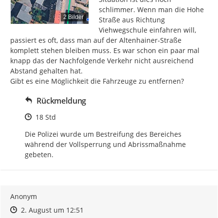
schlimmer. Wenn man die Hohe 
2 Bilder
Straße aus Richtung 
Viehwegschule einfahren will, 
passiert es oft, dass man auf der Altenhainer-Straße 
komplett stehen bleiben muss. Es war schon ein paar mal 
knapp das der Nachfolgende Verkehr nicht ausreichend 
Abstand gehalten hat.

Gibt es eine Möglichkeit die Fahrzeuge zu entfernen?
Rückmeldung
Zeitpunkt des Erstellens
18 Std
Die Polizei wurde um Bestreifung des Bereiches 
während der Vollsperrung und Abrissmaßnahme 
gebeten.
Anonym
Zeitpunkt des Erstellens
Zeitpunkt des Erstellens
Zur Äußerung
2. August um 12:51