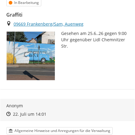
Status
In Bearbeitung
Graffiti
Ort
09669 Frankenberg/Sam, Auenweg
Gesehen am 25.6..26 gegen 9:00 
Uhr gegenüber Lidl Chemnitzer 
Str.
Anonym
Zeitpunkt des Erstellens
Zeitpunkt des Erstellens
Zur Äußerung
22. Juli um 14:01
Kategorie
Allgemeine Hinweise und Anregungen für die Verwaltung