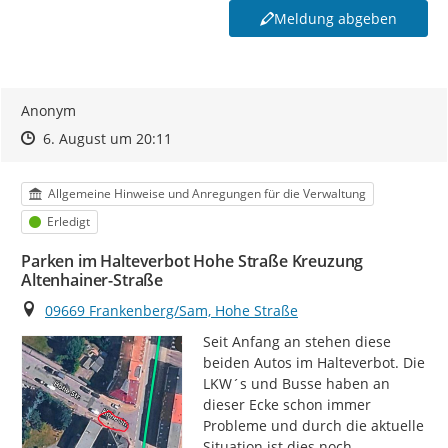
Meldung abgeben
Anonym
Zeitpunkt des Erstellens
Zeitpunkt des Erstellens
Zur Äußerung
6. August um 20:11
Kategorie
Allgemeine Hinweise und Anregungen für die Verwaltung
Status
Erledigt
Parken im Halteverbot Hohe Straße Kreuzung
Altenhainer-Straße
Ort
09669 Frankenberg/Sam, Hohe Straße
Seit Anfang an stehen diese 
beiden Autos im Halteverbot. Die 
LKW´s und Busse haben an 
dieser Ecke schon immer 
Probleme und durch die aktuelle 
Situation ist dies noch 