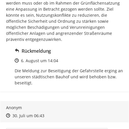
werden muss oder ob im Rahmen der Grünflächensatzung 
eine Anpassung in Betracht gezogen werden sollte. Ziel 
könnte es sein, Nutzungskonflikte zu reduzieren, die 
öffentliche Sicherheit und Ordnung zu stärken sowie 
möglichen Beschädigungen und Verunreinigungen 
öffentlicher Anlagen und angrenzender Straßenräume 
präventiv entgegenzuwirken.
Rückmeldung
Zeitpunkt des Erstellens
6. August um 14:04
Die Meldung zur Beseitigung der Gefahrstelle erging an 
unseren städtischen Bauhof und wird behoben bzw. 
beseitigt.
Anonym
Zeitpunkt des Erstellens
Zeitpunkt des Erstellens
Zur Äußerung
30. Juli um 06:43