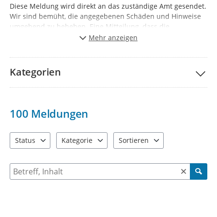
Diese Meldung wird direkt an das zuständige Amt gesendet.
Wir sind bemüht, die angegebenen Schäden und Hinweise
umgehend zu beheben. Eine Mitteilung, dass die
Meldungen von Ihnen behoben wurden, erfolgt bei Angabe
Mehr anzeigen
Ihrer Kontaktdaten.
Kategorien
100
Meldungen
Status
Kategorie
Sortieren
3 Einträge verfügbar. Benutzen Sie "Pfeiltaste oben" und "Pfeil
3 Einträge verfügbar. Benutzen Sie "Pfeiltaste ob
2 Einträge verfügbar. Benutzen 
Suche nach Meldungen und Kommentaren