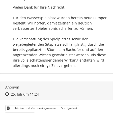
Vielen Dank für Ihre Nachricht.

Für den Wasserspielplatz wurden bereits neue Pumpen 
bestellt. Wir hoffen, damit zeitnah ein deutlich 
verbessertes Spielerlebnis schaffen zu können.

Die Verschattung des Spielplatzes sowie der 
wegebegleitenden Sitzplätze soll langfristig durch die 
bereits gepflanzten Bäume am Bachufer und auf den 
angrenzenden Wiesen gewährleistet werden. Bis diese 
ihre volle schattenspendende Wirkung entfalten, wird 
allerdings noch einige Zeit vergehen.
Anonym
Zeitpunkt des Erstellens
Zeitpunkt des Erstellens
Zur Äußerung
25. Juli um 11:24
Kategorie
Schäden und Verunreinigungen im Stadtgebiet