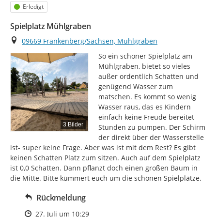
Status
Erledigt
Spielplatz Mühlgraben
Ort
09669 Frankenberg/Sachsen, Mühlgraben
So ein schöner Spielplatz am 
Mühlgraben, bietet so vieles 
außer ordentlich Schatten und 
genügend Wasser zum 
matschen. Es kommt so wenig 
Wasser raus, das es Kindern 
einfach keine Freude bereitet 
3 Bilder
Stunden zu pumpen. Der Schirm 
der direkt über der Wasserstelle 
ist- super keine Frage. Aber was ist mit dem Rest? Es gibt 
keinen Schatten Platz zum sitzen. Auch auf dem Spielplatz 
ist 0,0 Schatten. Dann pflanzt doch einen großen Baum in 
die Mitte. Bitte kümmert euch um die schönen Spielplätze.
Rückmeldung
Zeitpunkt des Erstellens
27. Juli um 10:29