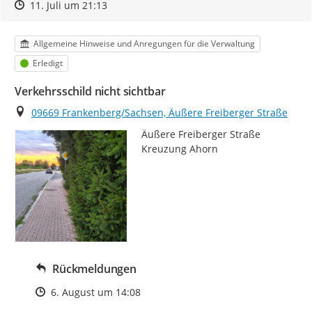
Zeitpunkt des Erstellens
Zeitpunkt des Erstellens
Zur Äußerung
11. Juli um 21:13
Kategorie
Allgemeine Hinweise und Anregungen für die Verwaltung
Status
Erledigt
Verkehrsschild nicht sichtbar
Ort
09669 Frankenberg/Sachsen, Äußere Freiberger Straße
Äußere Freiberger Straße 
Kreuzung Ahorn
Rückmeldungen
Zeitpunkt des Erstellens
6. August um 14:08