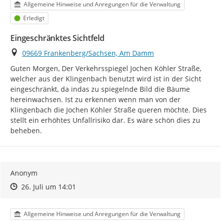
Kategorie
Allgemeine Hinweise und Anregungen für die Verwaltung
Status
Erledigt
Eingeschränktes Sichtfeld
Ort
09669 Frankenberg/Sachsen, Am Damm
Guten Morgen, Der Verkehrsspiegel Jochen Köhler Straße, 
welcher aus der Klingenbach benutzt wird ist in der Sicht 
eingeschränkt, da indas zu spiegelnde Bild die Bäume 
hereinwachsen. Ist zu erkennen wenn man von der 
Klingenbach die Jochen Köhler Straße queren möchte. Dies 
stellt ein erhöhtes Unfallrisiko dar. Es wäre schön dies zu 
beheben.
Anonym
Zeitpunkt des Erstellens
Zeitpunkt des Erstellens
Zur Äußerung
26. Juli um 14:01
Kategorie
Allgemeine Hinweise und Anregungen für die Verwaltung