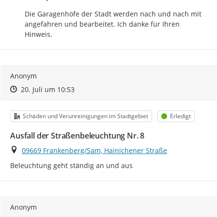
Die Garagenhöfe der Stadt werden nach und nach mit 
angefahren und bearbeitet. Ich danke für Ihren 
Hinweis.
Anonym
Zeitpunkt des Erstellens
Zeitpunkt des Erstellens
Zur Äußerung
20. Juli um 10:53
Kategorie
Status
Schäden und Verunreinigungen im Stadtgebiet
Erledigt
Ausfall der Straßenbeleuchtung Nr. 8
Ort
09669 Frankenberg/Sam, Hainichener Straße
Beleuchtung geht ständig an und aus
Anonym