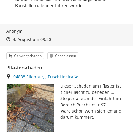
Baustellenkalender führen würde.
Anonym
Zeitpunkt des Erstellens
Zeitpunkt des Erstellens
Zur Äußerung
4. August um 09:20
Kategorie
Status
Gehwegschaden
Geschlossen
Pflasterschaden
Ort
04838 Eilenburg, Puschkinstraße
Dieser Schaden am Pflaster ist 
sicher leicht zu beheben....

Stolperfalle an der Einfahrt im 
Bereich Puschkinstr.97

Wäre schön wenn sich jemand 
darum kümmert.