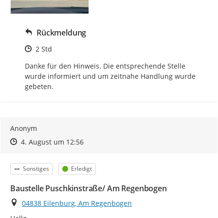
Rückmeldung
Zeitpunkt des Erstellens
2 Std
Danke für den Hinweis. Die entsprechende Stelle 
wurde informiert und um zeitnahe Handlung wurde 
gebeten.
Anonym
Zeitpunkt des Erstellens
Zeitpunkt des Erstellens
Zur Äußerung
4. August um 12:56
Kategorie
Status
Sonstiges
Erledigt
Baustelle Puschkinstraße/ Am Regenbogen
Ort
04838 Eilenburg, Am Regenbogen