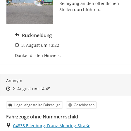
Reinigung an den öffentlichen 
Stellen durchführen...
Rückmeldung
Zeitpunkt des Erstellens
3. August um 13:22
Danke für den Hinweis.
Anonym
Zeitpunkt des Erstellens
Zeitpunkt des Erstellens
Zur Äußerung
2. August um 14:45
Kategorie
Status
Illegal abgestellte Fahrzeuge
Geschlossen
Fahrzeuge ohne Nummernschild
Ort
04838 Eilenburg, Franz-Mehring-Straße