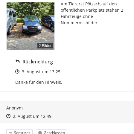
Am Tierarzt Pötzsch,auf den 
öffentlichen Parkplatz stehen 2 
Fahrzeuge ohne 
Nummernschilder
2 Bilder
Rückmeldung
Zeitpunkt des Erstellens
3. August um 13:25
Danke für den Hinweis.
Anonym
Zeitpunkt des Erstellens
Zeitpunkt des Erstellens
Zur Äußerung
2. August um 12:49
Kategorie
Status
Sonstiges
Geschlossen