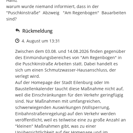
Hallo,

warum wurde niemand informiert, dass in der 
"Puschkinstraße"  Abzweig   "Am Regenbogen"  Bauarbeiten 
sind?
Rückmeldung
Zeitpunkt des Erstellens
4. August um 13:31
Zwischen dem 03.08. und 14.08.2026 finden gegenüber 
des Einmündungsbereiches von "Am Regenbogen" in 
die Puschkinstraße Arbeiten statt. Dabei handelt es 
sich um einen Schmutzwasser-Hausanschluss, der 
verlegt wird.

Auf der Homepage der Stadt Eilenburg oder Im 
Baustellenkalender taucht diese Maßnahme nicht auf, 
weil die Einschränkungen für den Verkehr geringfügig 
sind. Nur Maßnahmen mit umfangreichen, 
schwerwiegenden Auswirkungen (Vollsperrung, 
Einbahnstraßenregelung) auf den Verkehr werden 
veröffentlicht, weil es teilweise eine zu große Anzahl an 
"kleinen" Maßnahmen gibt, was zu einer 
Unübersichtlichkeit auf der Homepage und im 