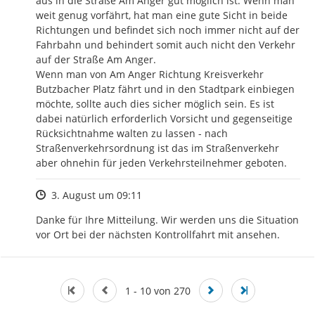
aus in die Straße Am Anger gut möglich ist. Wenn man 
weit genug vorfährt, hat man eine gute Sicht in beide 
Richtungen und befindet sich noch immer nicht auf der 
Fahrbahn und behindert somit auch nicht den Verkehr 
auf der Straße Am Anger.

Wenn man von Am Anger Richtung Kreisverkehr 
Butzbacher Platz fährt und in den Stadtpark einbiegen 
möchte, sollte auch dies sicher möglich sein. Es ist 
dabei natürlich erforderlich Vorsicht und gegenseitige 
Rücksichtnahme walten zu lassen - nach 
Straßenverkehrsordnung ist das im Straßenverkehr 
aber ohnehin für jeden Verkehrsteilnehmer geboten.
Zeitpunkt des Erstellens
3. August um 09:11
Danke für Ihre Mitteilung. Wir werden uns die Situation 
vor Ort bei der nächsten Kontrollfahrt mit ansehen.
1 - 10 von 270