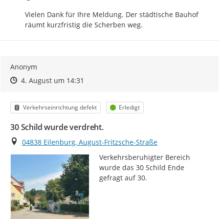
Vielen Dank für Ihre Meldung. Der städtische Bauhof 
räumt kurzfristig die Scherben weg.
Anonym
Zeitpunkt des Erstellens
Zeitpunkt des Erstellens
Zur Äußerung
4. August um 14:31
Kategorie
Status
Verkehrseinrichtung defekt
Erledigt
30 Schild wurde verdreht.
Ort
04838 Eilenburg, August-Fritzsche-Straße
Verkehrsberuhigter Bereich 
wurde das 30 Schild Ende 
gefragt auf 30.