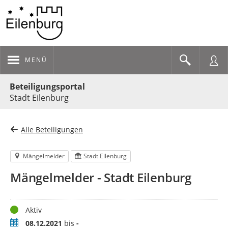
MENÜ
Portalnavigation
Beteiligungsportal
Stadt Eilenburg
Alle Beteiligungen
Mängelmelder
Stadt Eilenburg
Mängelmelder - Stadt Eilenburg
Status
Aktiv
Zeitraum
08.12.2021
bis
-