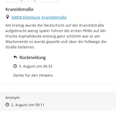
Kranoldstraße
Ort
04838 Eilenburg, Kranoldstraße
Am Freitag wurde die Deckschicht auf der Kranoldstraße 
aufgebracht wenig später fuhren die ersten PKWs auf der 
frische Asphaltdecke entlang.ganz schlimm war es am 
Wochenende es wurde geparkt und über die Fußwege die 
Straße befahren.
Rückmeldung
Zeitpunkt des Erstellens
3. August um 08:33
Danke für den Hinweis.
Anonym
Zeitpunkt des Erstellens
Zeitpunkt des Erstellens
Zur Äußerung
2. August um 09:11