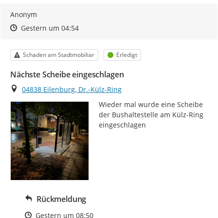
Anonym
Zeitpunkt des Erstellens
Zeitpunkt des Erstellens
Zur Äußerung
Gestern um 04:54
Kategorie
Status
Schaden am Stadtmobiliar
Erledigt
Nächste Scheibe eingeschlagen
Ort
04838 Eilenburg, Dr.-Külz-Ring
Wieder mal wurde eine Scheibe 
der Bushaltestelle am Külz-Ring 
eingeschlagen
Rückmeldung
Zeitpunkt des Erstellens
Gestern um 08:50