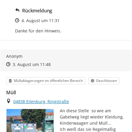
Rückmeldung
Zeitpunkt des Erstellens
4. August um 11:31
Danke für den Hinweis.
Anonym
Zeitpunkt des Erstellens
Zeitpunkt des Erstellens
Zur Äußerung
3. August um 11:48
Kategorie
Status
Müllablagerungen im öffentlichen Bereich
Geschlossen
Müll
Ort
04838 Eilenburg, Ringstraße
An diese Stelle  so wie am 
Gabelweg liegt wieder Kleidung, 
Kinderwaagen und Müll...

Ich weiß das sie Regelmäßig 