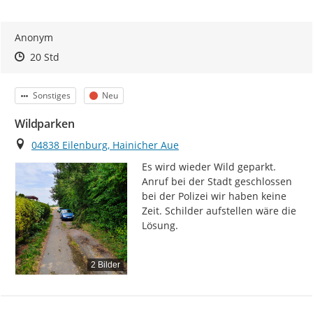
Anonym
Zeitpunkt des Erstellens
Zeitpunkt des Erstellens
Zur Äußerung
20 Std
Kategorie
Status
Sonstiges
Neu
Wildparken
Ort
04838 Eilenburg, Hainicher Aue
Es wird wieder Wild geparkt. 
Anruf bei der Stadt geschlossen 
bei der Polizei wir haben keine 
Zeit. Schilder aufstellen wäre die 
Lösung.
2 Bilder