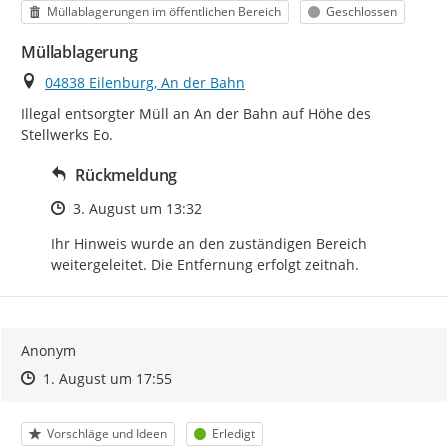
Kategorie
Status
Müllablagerungen im öffentlichen Bereich
Geschlossen
Müllablagerung
Ort
04838 Eilenburg, An der Bahn
Illegal entsorgter Müll an An der Bahn auf Höhe des 
Stellwerks Eo.
Rückmeldung
Zeitpunkt des Erstellens
3. August um 13:32
Ihr Hinweis wurde an den zuständigen Bereich 
weitergeleitet. Die Entfernung erfolgt zeitnah.
Anonym
Zeitpunkt des Erstellens
Zeitpunkt des Erstellens
Zur Äußerung
1. August um 17:55
Kategorie
Status
Vorschläge und Ideen
Erledigt