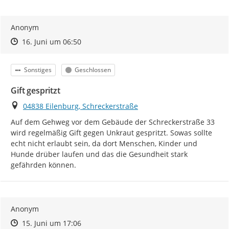
Anonym
Zeitpunkt des Erstellens
Zeitpunkt des Erstellens
Zur Äußerung
16. Juni um 06:50
Kategorie
Status
Sonstiges
Geschlossen
Gift gespritzt
Ort
04838 Eilenburg, Schreckerstraße
Auf dem Gehweg vor dem Gebäude der Schreckerstraße 33 
wird regelmäßig Gift gegen Unkraut gespritzt. Sowas sollte 
echt nicht erlaubt sein, da dort Menschen, Kinder und 
Hunde drüber laufen und das die Gesundheit stark 
gefährden können.
Anonym
Zeitpunkt des Erstellens
Zeitpunkt des Erstellens
Zur Äußerung
15. Juni um 17:06