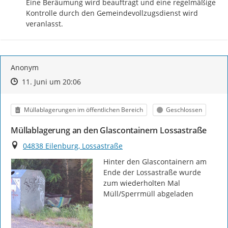
Eine Beräumung wird beauftragt und eine regelmäßige 
Kontrolle durch den Gemeindevollzugsdienst wird 
veranlasst.
Anonym
Zeitpunkt des Erstellens
Zeitpunkt des Erstellens
Zur Äußerung
11. Juni um 20:06
Kategorie
Status
Müllablagerungen im öffentlichen Bereich
Geschlossen
Müllablagerung an den Glascontainern Lossastraße
Ort
04838 Eilenburg, Lossastraße
Hinter den Glascontainern am 
Ende der Lossastraße wurde 
zum wiederholten Mal 
Müll/Sperrmüll abgeladen