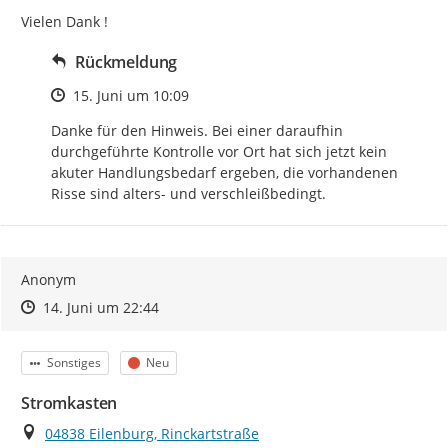
Vielen Dank !
Rückmeldung
Zeitpunkt des Erstellens
15. Juni um 10:09
Danke für den Hinweis. Bei einer daraufhin 
durchgeführte Kontrolle vor Ort hat sich jetzt kein 
akuter Handlungsbedarf ergeben, die vorhandenen 
Risse sind alters- und verschleißbedingt.
Anonym
Zeitpunkt des Erstellens
Zeitpunkt des Erstellens
Zur Äußerung
14. Juni um 22:44
Kategorie
Status
Sonstiges
Neu
Stromkasten
Ort
04838 Eilenburg, Rinckartstraße