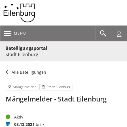
MENÜ
Portalnavigation
Beteiligungsportal
Stadt Eilenburg
Alle Beteiligungen
Mängelmelder
Stadt Eilenburg
Mängelmelder - Stadt Eilenburg
Status
Aktiv
Zeitraum
08.12.2021
bis
-