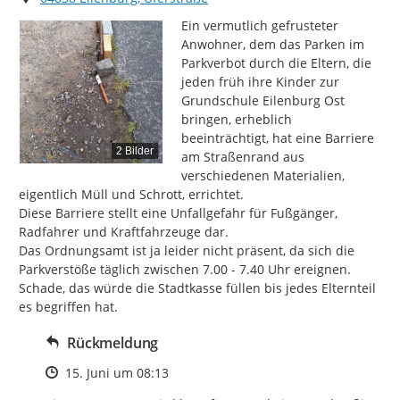
Ein vermutlich gefrusteter 
Anwohner, dem das Parken im 
Parkverbot durch die Eltern, die 
jeden früh ihre Kinder zur 
Grundschule Eilenburg Ost 
bringen, erheblich 
beeinträchtigt, hat eine Barriere 
2 Bilder
am Straßenrand aus 
verschiedenen Materialien, 
eigentlich Müll und Schrott, errichtet.

Diese Barriere stellt eine Unfallgefahr für Fußgänger, 
Radfahrer und Kraftfahrzeuge dar.

Das Ordnungsamt ist ja leider nicht präsent, da sich die 
Parkverstöße täglich zwischen 7.00 - 7.40 Uhr ereignen. 
Schade, das würde die Stadtkasse füllen bis jedes Elternteil 
es begriffen hat.
Rückmeldung
Zeitpunkt des Erstellens
15. Juni um 08:13