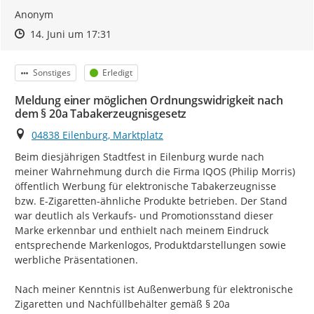
Anonym
Zeitpunkt des Erstellens
Zeitpunkt des Erstellens
Zur Äußerung
14. Juni um 17:31
Kategorie
Status
Sonstiges
Erledigt
Meldung einer möglichen Ordnungswidrigkeit nach
dem § 20a Tabakerzeugnisgesetz
Ort
04838 Eilenburg, Marktplatz
Beim diesjährigen Stadtfest in Eilenburg wurde nach 
meiner Wahrnehmung durch die Firma IQOS (Philip Morris) 
öffentlich Werbung für elektronische Tabakerzeugnisse 
bzw. E-Zigaretten-ähnliche Produkte betrieben. Der Stand 
war deutlich als Verkaufs- und Promotionsstand dieser 
Marke erkennbar und enthielt nach meinem Eindruck 
entsprechende Markenlogos, Produktdarstellungen sowie 
werbliche Präsentationen.

Nach meiner Kenntnis ist Außenwerbung für elektronische 
Zigaretten und Nachfüllbehälter gemäß § 20a 