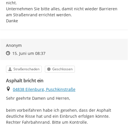
nicht.

Unternehmen Sie bitte alles, damit nicht wieder Barrieren 
am Straßenrand errichtet werden.

Danke
Anonym
Zeitpunkt des Erstellens
Zeitpunkt des Erstellens
Zur Äußerung
15. Juni um 08:37
Kategorie
Status
Straßenschaden
Geschlossen
Asphalt bricht ein
Ort
04838 Eilenburg, Puschkinstraße
Sehr geehrte Damen und Herren,

beim vorbeifahren habe ich gesehen, dass der Asphalt 
deutliche Risse hat und ein Einbruch erfolgen könnte.

Rechter Fahrbahnrand. Bitte um Kontrolle.
