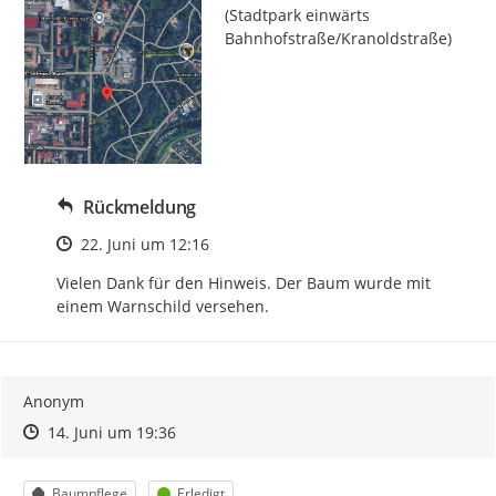
(Stadtpark einwärts 
Bahnhofstraße/Kranoldstraße)
Rückmeldung
Zeitpunkt des Erstellens
22. Juni um 12:16
Vielen Dank für den Hinweis. Der Baum wurde mit 
einem Warnschild versehen.
Anonym
Zeitpunkt des Erstellens
Zeitpunkt des Erstellens
Zur Äußerung
14. Juni um 19:36
Kategorie
Status
Baumpflege
Erledigt