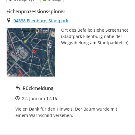
Eichenprozessionsspinner
Ort
04838 Eilenburg, Stadtpark
Ort des Befalls: siehe Screenshot 
(Stadtpark Eilenburg nahe der 
Weggabelung am Stadtparkteich)
Rückmeldung
Zeitpunkt des Erstellens
22. Juni um 12:16
Vielen Dank für den Hinweis. Der Baum wurde mit 
einem Warnschild versehen.