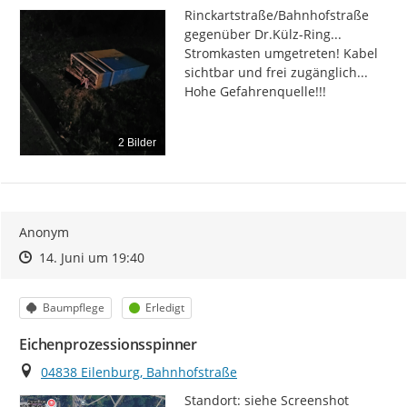
Rinckartstraße/Bahnhofstraße 
gegenüber Dr.Külz-Ring... 
Stromkasten umgetreten! Kabel 
sichtbar und frei zugänglich... 
Hohe Gefahrenquelle!!!
2 Bilder
Anonym
Zeitpunkt des Erstellens
Zeitpunkt des Erstellens
Zur Äußerung
14. Juni um 19:40
Kategorie
Status
Baumpflege
Erledigt
Eichenprozessionsspinner
Ort
04838 Eilenburg, Bahnhofstraße
Standort: siehe Screenshot 