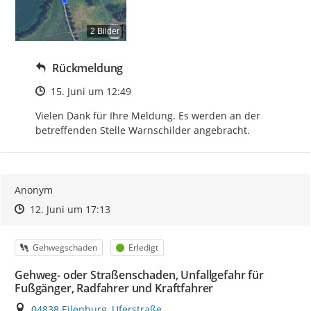
2 Bilder
Rückmeldung
Zeitpunkt des Erstellens
15. Juni um 12:49
Vielen Dank für Ihre Meldung. Es werden an der 
betreffenden Stelle Warnschilder angebracht.
Anonym
Zeitpunkt des Erstellens
Zeitpunkt des Erstellens
Zur Äußerung
12. Juni um 17:13
Kategorie
Status
Gehwegschaden
Erledigt
Gehweg- oder Straßenschaden, Unfallgefahr für
Fußgänger, Radfahrer und Kraftfahrer
Ort
04838 Eilenburg, Uferstraße