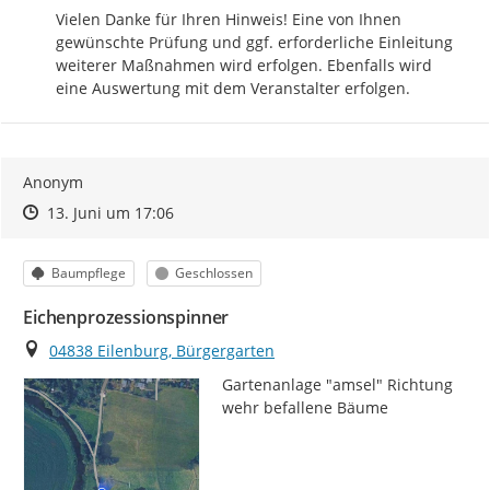
Vielen Danke für Ihren Hinweis! Eine von Ihnen 
gewünschte Prüfung und ggf. erforderliche Einleitung 
weiterer Maßnahmen wird erfolgen. Ebenfalls wird 
eine Auswertung mit dem Veranstalter erfolgen.
Anonym
Zeitpunkt des Erstellens
Zeitpunkt des Erstellens
Zur Äußerung
13. Juni um 17:06
Kategorie
Status
Baumpflege
Geschlossen
Eichenprozessionspinner
Ort
04838 Eilenburg, Bürgergarten
Gartenanlage "amsel" Richtung 
wehr befallene Bäume