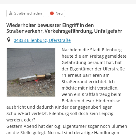
Kategorie
Status
Straßenschaden
Neu
Wiederholter bewusster Eingriff in den
Straßenverkehr, Verkehrsgefährdung, Unfallgefahr
Ort
04838 Eilenburg, Uferstraße
Nachdem die Stadt Eilenburg 
heute die am Freitag gemeldete 
Gefährdung beräumt hat, hat 
der Eigentümer der Uferstraße 
11 erneut Barrieren am 
Straßenrand errichtet. Ich 
möchte mit nicht vorstellen, 
wenn ein Kraftfahrzeug beim 
Befahren dieser Hindernisse 
ausbricht und dadurch Kinder der gegenüberliegen 
Schule/Hort verletzt. Eilenburg soll doch kein Leipzig 
werden, oder?

Gestern Abend hat der o.g. Eigentümer sogar noch Blumen 
an die Stelle gelegt. Normal sind derartige Handlungen 