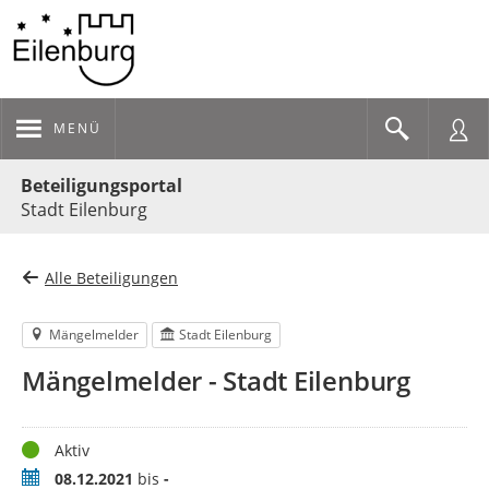
MENÜ
Portalnavigation
Beteiligungsportal
Stadt Eilenburg
Alle Beteiligungen
Mängelmelder
Stadt Eilenburg
Mängelmelder - Stadt Eilenburg
Status
Aktiv
Zeitraum
08.12.2021
bis
-