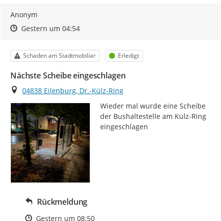
Anonym
Zeitpunkt des Erstellens
Zeitpunkt des Erstellens
Zur Äußerung
Gestern um 04:54
Kategorie
Status
Schaden am Stadtmobiliar
Erledigt
Nächste Scheibe eingeschlagen
Ort
04838 Eilenburg, Dr.-Külz-Ring
Wieder mal wurde eine Scheibe 
der Bushaltestelle am Külz-Ring 
eingeschlagen
Rückmeldung
Zeitpunkt des Erstellens
Gestern um 08:50