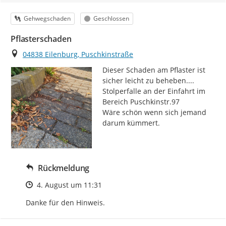
Kategorie
Status
Gehwegschaden
Geschlossen
Pflasterschaden
Ort
04838 Eilenburg, Puschkinstraße
Dieser Schaden am Pflaster ist 
sicher leicht zu beheben....

Stolperfalle an der Einfahrt im 
Bereich Puschkinstr.97

Wäre schön wenn sich jemand 
darum kümmert.
Rückmeldung
Zeitpunkt des Erstellens
4. August um 11:31
Danke für den Hinweis.