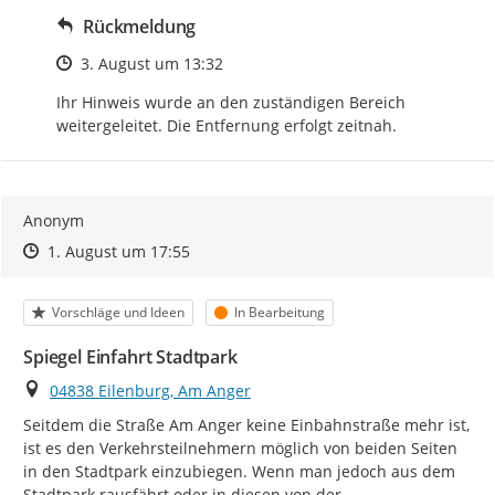
Rückmeldung
Zeitpunkt des Erstellens
3. August um 13:32
Ihr Hinweis wurde an den zuständigen Bereich 
weitergeleitet. Die Entfernung erfolgt zeitnah.
Anonym
Zeitpunkt des Erstellens
Zeitpunkt des Erstellens
Zur Äußerung
1. August um 17:55
Kategorie
Status
Vorschläge und Ideen
In Bearbeitung
Spiegel Einfahrt Stadtpark
Ort
04838 Eilenburg, Am Anger
Seitdem die Straße Am Anger keine Einbahnstraße mehr ist, 
ist es den Verkehrsteilnehmern möglich von beiden Seiten 
in den Stadtpark einzubiegen. Wenn man jedoch aus dem 
Stadtpark rausfährt oder in diesen von der 