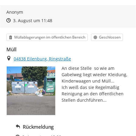
Anonym
Zeitpunkt des Erstellens
Zeitpunkt des Erstellens
Zur Äußerung
3. August um 11:48
Kategorie
Status
Müllablagerungen im öffentlichen Bereich
Geschlossen
Müll
Ort
04838 Eilenburg, Ringstraße
An diese Stelle  so wie am 
Gabelweg liegt wieder Kleidung, 
Kinderwaagen und Müll...

Ich weiß das sie Regelmäßig 
Reinigung an den öffentlichen 
Stellen durchführen...
Rückmeldung