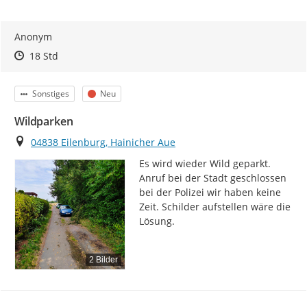
Anonym
Zeitpunkt des Erstellens
Zeitpunkt des Erstellens
Zur Äußerung
18 Std
Kategorie
Status
Sonstiges
Neu
Wildparken
Ort
04838 Eilenburg, Hainicher Aue
Es wird wieder Wild geparkt. 
Anruf bei der Stadt geschlossen 
bei der Polizei wir haben keine 
Zeit. Schilder aufstellen wäre die 
Lösung.
2 Bilder