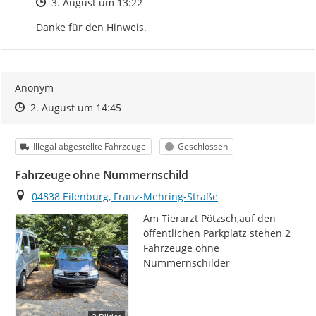
Zeitpunkt des Erstellens
3. August um 13:22
Danke für den Hinweis.
Anonym
Zeitpunkt des Erstellens
Zeitpunkt des Erstellens
Zur Äußerung
2. August um 14:45
Kategorie
Status
Illegal abgestellte Fahrzeuge
Geschlossen
Fahrzeuge ohne Nummernschild
Ort
04838 Eilenburg, Franz-Mehring-Straße
Am Tierarzt Pötzsch,auf den 
öffentlichen Parkplatz stehen 2 
Fahrzeuge ohne 
Nummernschilder