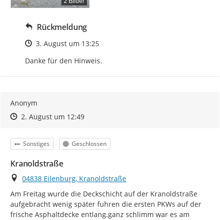
2 Bilder
Rückmeldung
Zeitpunkt des Erstellens
3. August um 13:25
Danke für den Hinweis.
Anonym
Zeitpunkt des Erstellens
Zeitpunkt des Erstellens
Zur Äußerung
2. August um 12:49
Kategorie
Status
Sonstiges
Geschlossen
Kranoldstraße
Ort
04838 Eilenburg, Kranoldstraße
Am Freitag wurde die Deckschicht auf der Kranoldstraße 
aufgebracht wenig später fuhren die ersten PKWs auf der 
frische Asphaltdecke entlang.ganz schlimm war es am 