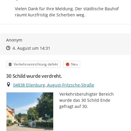
Vielen Dank für Ihre Meldung. Der städtische Bauhof 
räumt kurzfristig die Scherben weg.
Anonym
Zeitpunkt des Erstellens
Zeitpunkt des Erstellens
Zur Äußerung
4. August um 14:31
Kategorie
Status
Verkehrseinrichtung defekt
Neu
30 Schild wurde verdreht.
Ort
04838 Eilenburg, August-Fritzsche-Straße
Verkehrsberuhigter Bereich 
wurde das 30 Schild Ende 
gefragt auf 30.