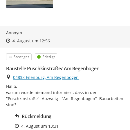
Anonym
Zeitpunkt des Erstellens
Zeitpunkt des Erstellens
Zur Äußerung
4. August um 12:56
Kategorie
Status
Sonstiges
Erledigt
Baustelle Puschkinstraße/ Am Regenbogen
Ort
04838 Eilenburg, Am Regenbogen
Hallo,

warum wurde niemand informiert, dass in der 
"Puschkinstraße"  Abzweig   "Am Regenbogen"  Bauarbeiten 
sind?
Rückmeldung
Zeitpunkt des Erstellens
4. August um 13:31