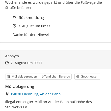
Wochenende es wurde geparkt und über die Fußwege die 
Straße befahren.
Rückmeldung
Zeitpunkt des Erstellens
3. August um 08:33
Danke für den Hinweis.
Anonym
Zeitpunkt des Erstellens
Zeitpunkt des Erstellens
Zur Äußerung
2. August um 09:11
Kategorie
Status
Müllablagerungen im öffentlichen Bereich
Geschlossen
Müllablagerung
Ort
04838 Eilenburg, An der Bahn
Illegal entsorgter Müll an An der Bahn auf Höhe des 
Stellwerks Eo.