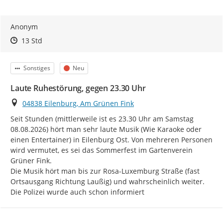
Anonym
Zeitpunkt des Erstellens
Zeitpunkt des Erstellens
Zur Äußerung
13 Std
Kategorie
Status
Sonstiges
Neu
Laute Ruhestörung, gegen 23.30 Uhr
Ort
04838 Eilenburg, Am Grünen Fink
Seit Stunden (mittlerweile ist es 23.30 Uhr am Samstag 
08.08.2026) hört man sehr laute Musik (Wie Karaoke oder 
einen Entertainer) in Eilenburg Ost. Von mehreren Personen 
wird vermutet, es sei das Sommerfest im Gartenverein 
Grüner Fink.

Die Musik hört man bis zur Rosa-Luxemburg Straße (fast 
Ortsausgang Richtung Laußig) und wahrscheinlich weiter.

Die Polizei wurde auch schon informiert