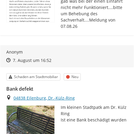
gab was bei der einen Einfahrt 
nicht mehr Funktioniert....bitte 
um Behebung des 
Sachverhalt....Meldung von 
07.08.26
Anonym
Zeitpunkt des Erstellens
Zeitpunkt des Erstellens
Zur Äußerung
7. August um 16:52
Kategorie
Status
Schaden am Stadtmobiliar
Neu
Bank defekt
Ort
04838 Eilenburg, Dr.-Külz-Ring
Im kleinen Stadtpatk am Dr. Külz 
Ring

Ist eine Bank beschädigt wurden