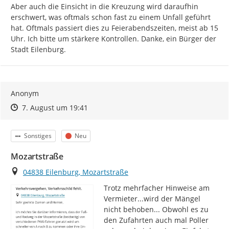
Aber auch die Einsicht in die Kreuzung wird daraufhin 
erschwert, was oftmals schon fast zu einem Unfall geführt 
hat. Oftmals passiert dies zu Feierabendszeiten, meist ab 15 
Uhr. Ich bitte um stärkere Kontrollen. Danke, ein Bürger der 
Stadt Eilenburg.
Anonym
Zeitpunkt des Erstellens
Zeitpunkt des Erstellens
Zur Äußerung
7. August um 19:41
Kategorie
Status
Sonstiges
Neu
Mozartstraße
Ort
04838 Eilenburg, Mozartstraße
Trotz mehrfacher Hinweise am 
Vermieter...wird der Mängel 
nicht behoben... Obwohl es zu 
den Zufahrten auch mal Poller 