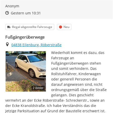
Anonym
Zeitpunkt des Erstellens
Zeitpunkt des Erstellens
Zur Äußerung
Gestern um 10:31
Kategorie
Status
Illegal abgestellte Fahrzeuge
Neu
Fußgängerüberwege
Ort
04838 Eilenburg, Röberstraße
Wiederholt kommt es dazu, das 
Fahrzeuge an 
Fußgängerüberwegen stehen 
und somit verhindern. Das 
Rollstuhlfahrer, Kinderwagen 
oder generell Personen die 
darauf angewiesen sind, nicht 
2 Bilder
ordnungsgemäß über die Straße 
gelangen. Dies geschieht 
vermehrt an der Ecke Röberstraße- Schreckerstr., sowie an 
der Ecke Kranoldstraße. Ich habe Verständnis das die 
jetzige Parksituation auf Grund der Baustelle erschwert ist. 