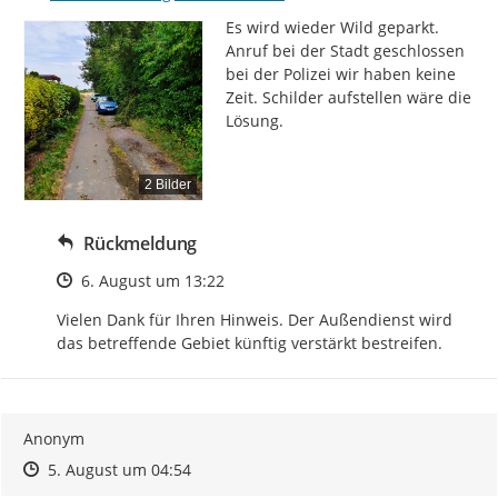
Es wird wieder Wild geparkt. 
Anruf bei der Stadt geschlossen 
bei der Polizei wir haben keine 
Zeit. Schilder aufstellen wäre die 
Lösung.
2 Bilder
Rückmeldung
Zeitpunkt des Erstellens
6. August um 13:22
Vielen Dank für Ihren Hinweis. Der Außendienst wird 
das betreffende Gebiet künftig verstärkt bestreifen.
Anonym
Zeitpunkt des Erstellens
Zeitpunkt des Erstellens
Zur Äußerung
5. August um 04:54