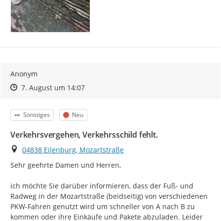
Anonym
Zeitpunkt des Erstellens
Zeitpunkt des Erstellens
Zur Äußerung
7. August um 14:07
Kategorie
Status
Sonstiges
Neu
Verkehrsvergehen, Verkehrsschild fehlt.
Ort
04838 Eilenburg, Mozartstraße
Sehr geehrte Damen und Herren,

ich möchte Sie darüber informieren, dass der Fuß- und 
Radweg in der Mozartstraße (beidseitig) von verschiedenen 
PKW-Fahren genutzt wird um schneller von A nach B zu 
kommen oder ihre Einkäufe und Pakete abzuladen. Leider 