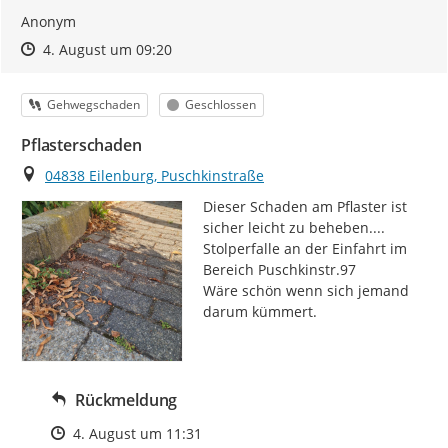
Anonym
Zeitpunkt des Erstellens
Zeitpunkt des Erstellens
Zur Äußerung
4. August um 09:20
Kategorie
Status
Gehwegschaden
Geschlossen
Pflasterschaden
Ort
04838 Eilenburg, Puschkinstraße
Dieser Schaden am Pflaster ist 
sicher leicht zu beheben....

Stolperfalle an der Einfahrt im 
Bereich Puschkinstr.97

Wäre schön wenn sich jemand 
darum kümmert.
Rückmeldung
Zeitpunkt des Erstellens
4. August um 11:31