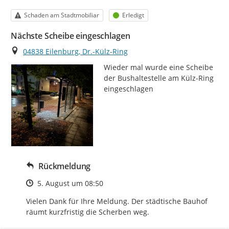
Kategorie
Status
Schaden am Stadtmobiliar
Erledigt
Nächste Scheibe eingeschlagen
Ort
04838 Eilenburg, Dr.-Külz-Ring
Wieder mal wurde eine Scheibe 
der Bushaltestelle am Külz-Ring 
eingeschlagen
Rückmeldung
Zeitpunkt des Erstellens
5. August um 08:50
Vielen Dank für Ihre Meldung. Der städtische Bauhof 
räumt kurzfristig die Scherben weg.