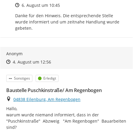
Zeitpunkt des Erstellens
6. August um 10:45
Danke für den Hinweis. Die entsprechende Stelle 
wurde informiert und um zeitnahe Handlung wurde 
gebeten.
Anonym
Zeitpunkt des Erstellens
Zeitpunkt des Erstellens
Zur Äußerung
4. August um 12:56
Kategorie
Status
Sonstiges
Erledigt
Baustelle Puschkinstraße/ Am Regenbogen
Ort
04838 Eilenburg, Am Regenbogen
Hallo,

warum wurde niemand informiert, dass in der 
"Puschkinstraße"  Abzweig   "Am Regenbogen"  Bauarbeiten 
sind?