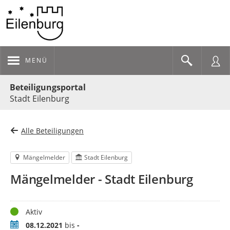
MENÜ
Portalnavigation
Beteiligungsportal
Stadt Eilenburg
Alle Beteiligungen
Mängelmelder
Stadt Eilenburg
Mängelmelder - Stadt Eilenburg
Status
Aktiv
Zeitraum
08.12.2021
bis
-