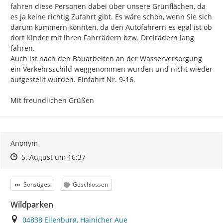
fahren diese Personen dabei über unsere Grünflächen, da 
es ja keine richtig Zufahrt gibt. Es wäre schön, wenn Sie sich 
darum kümmern könnten, da den Autofahrern es egal ist ob 
dort Kinder mit ihren Fahrrädern bzw. Dreirädern lang 
fahren.

Auch ist nach den Bauarbeiten an der Wasserversorgung 
ein Verkehrsschild weggenommen wurden und nicht wieder 
aufgestellt wurden. Einfahrt Nr. 9-16.

Mit freundlichen Grüßen
Anonym
Zeitpunkt des Erstellens
Zeitpunkt des Erstellens
Zur Äußerung
5. August um 16:37
Kategorie
Status
Sonstiges
Geschlossen
Wildparken
Ort
04838 Eilenburg, Hainicher Aue