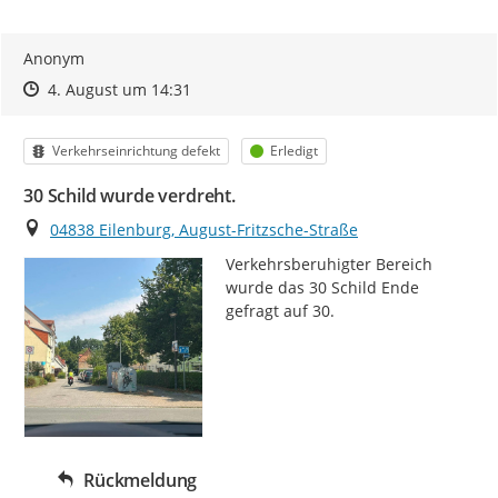
Anonym
Zeitpunkt des Erstellens
Zeitpunkt des Erstellens
Zur Äußerung
4. August um 14:31
Kategorie
Status
Verkehrseinrichtung defekt
Erledigt
30 Schild wurde verdreht.
Ort
04838 Eilenburg, August-Fritzsche-Straße
Verkehrsberuhigter Bereich 
wurde das 30 Schild Ende 
gefragt auf 30.
Rückmeldung